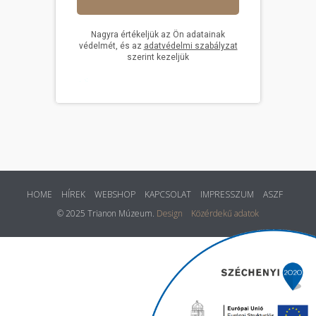
HOME
HÍREK
WEBSHOP
KAPCSOLAT
IMPRESSZUM
ASZF
© 2025 Trianon Múzeum.
Design
Közérdekű adatok