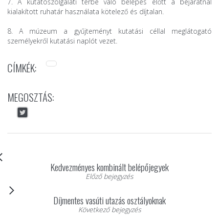
7. A kutatószolgálati térbe való belépés előtt a bejáratnál
kialakított ruhatár használata kötele­ző és díjtalan.
8. A múzeum a gyűjteményt kutatási céllal meglátogató
személyekről kutatási naplót vezet.
CÍMKÉK:
MEGOSZTÁS:
Kedvezményes kombinált belépőjegyek
Előző bejegyzés
Díjmentes vasúti utazás osztályoknak
Következő bejegyzés