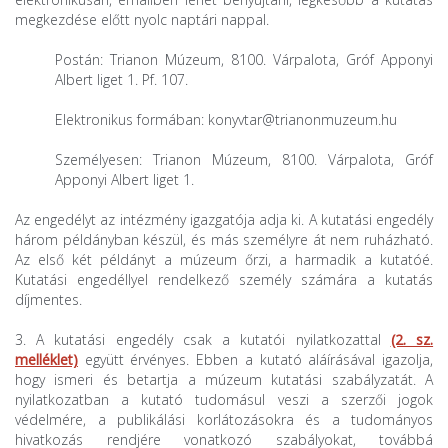
megkezdése előtt nyolc naptári nappal.
Postán: Trianon Múzeum, 8100. Várpalota, Gróf Apponyi
Albert liget 1. Pf. 107.
Elektronikus formában: konyvtar@trianonmuzeum.hu
Személyesen: Trianon Múzeum, 8100. Várpalota, Gróf
Apponyi Albert liget 1.
Az engedélyt az intézmény igazgatója adja ki. A kutatási engedély
három példányban készül, és más személyre át nem ruházható.
Az első két példányt a múzeum őrzi, a harmadik a kutatóé.
Kutatási engedéllyel rendelkező személy számára a kutatás
díjmentes.
3. A kutatási engedély csak a kutatói nyilatkozattal
(2. sz.
melléklet)
együtt
érvényes. Ebben a kutató aláírásá­val igazolja,
hogy ismeri és betartja a múzeum kutatási szabályzatát. A
nyilatkozatban a kutató tudomásul veszi a szerzői jogok
védelmére, a publikálási korláto­zásokra és a tudományos
hivatkozás rendjére vonatkozó szabályokat, továbbá