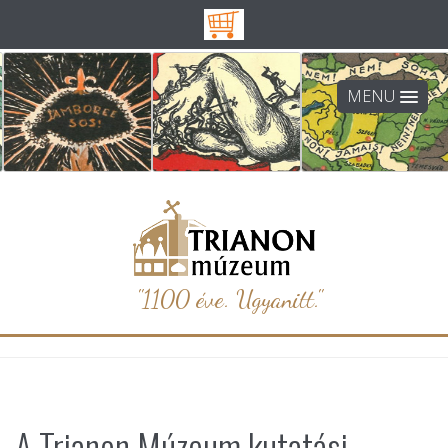
MENU
"1100 éve. Ugyanitt."
A Trianon Múzeum kutatási