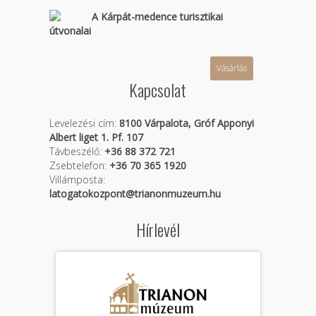
A Kárpát-medence turisztikai
útvonalai
Vásárlás
Kapcsolat
Levelezési cím:
8100 Várpalota, Gróf Apponyi
Albert liget 1. Pf. 107
Távbeszélő:
+36 88 372 721
Zsebtelefon:
+36 70 365 1920
Villámposta:
latogatokozpont@trianonmuzeum.hu
Hírlevél