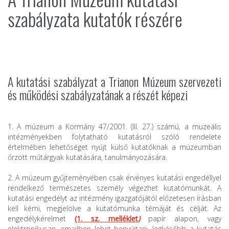
szabályzata kutatók részére
A kutatási szabályzat a Trianon Múzeum szervezeti
és működési szabályzatának a részét képezi
1. A múzeum a Kormány 47/2001. (III. 27.) számú, a muzeális
intézményekben folytatható kutatásról szóló rendelete
értelmében lehetőséget nyújt külső kutatóknak a múzeumban
őrzött műtárgyak kutatására, tanulmányozására.
2. A múzeum gyűjteményében csak érvényes kutatási engedéllyel
rendelkező természetes személy végezhet kutatómunkát. A
kutatási engedélyt az intézmény igazgatójától előzetesen írásban
kell kérni, megjelölve a kutatómunka témáját és célját. Az
engedélykérelmet
(1. sz. melléklet
)
papír alapon, vagy
elektronikusan, emailben lehet benyújtani, legkésőbb a kutatás