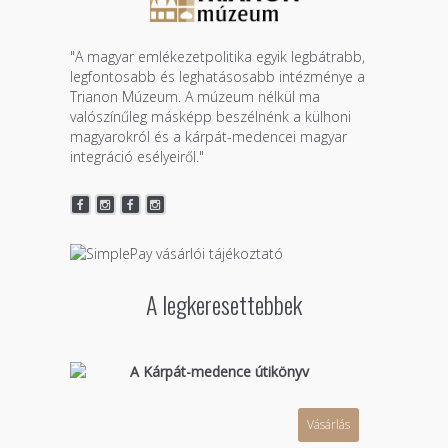
"A magyar emlékezetpolitika egyik legbátrabb,
legfontosabb és leghatásosabb intézménye a
Trianon Múzeum. A múzeum nélkül ma
valószínűleg másképp beszélnénk a külhoni
magyarokról és a kárpát-medencei magyar
integráció esélyeiről."
A legkeresettebbek
A Kárpát-medence útikönyv
Vásárlás