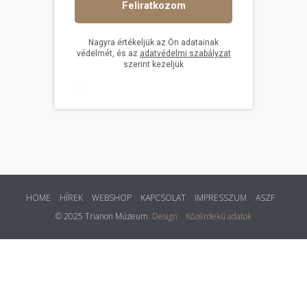
HOME
HÍREK
WEBSHOP
KAPCSOLAT
IMPRESSZUM
ASZF
© 2025 Trianon Múzeum.
Design
Közérdekű adatok