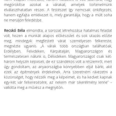
megörökítse azokat a várakat, amelyek történelmünk
elválaszthatatlan részei. A festészet így nemcsak önkifejezés,
hanem egyfajta emlékezet is, mely garantálja, hogy a múlt soha
ne merüljön feledésbe.
Recskó Béla
elmondta, a sorozat létrehozása hatalmas feladat
volt, hiszen a munkát alapos előkészület és sok utazás előzte
meg, mindegyik megfestett várat személyesen felkereste,
megnézte ugyanis. „A várak több országban találhatóak,
Erdélyben, Felvidéken, Kárpátalján, Magyarországon és
természetesen nálunk is, Délvidéken. Magyarországot csak két-
három helyszín képviseli, de ez szándékos volt a részemről, mert
úgy gondoltam, az anyaországba könnyebben eljut bárki, akit
ezek az építmények érdekelnek. Arra szeretném rávezetni a
közönséget, hogy nézzék meg a képeimet, és ha kedvet kapnak
egy-két vár felkeresésére, az nekem már sikerélmény lenne” –
vallotta meg a művész a megnyitón.