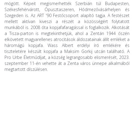
mögött. Képeit megismerhették Szerbián túl Budapesten,
Székesfehérvárott, Ópusztaszeren, Hódmezővásárhelyen és
Szegeden is. Az ART '90 Festőcsoport alapító tagja. A festészet
mellett aktívan kiveszi a részét a közösségért folytatott
munkából is. 2008 óta kopjafafaragással is foglalkozik. Alkotását
a Tisza-parton is megtekinthetjük, ahol a Zentán 1944 őszén
elkövetett magyarellenes atrocitások áldozatainak állít emléket a
háromágú kopjafa. Wass Albert erdélyi író emlékére és
tiszteletére készült kopjafa a Maksim Gorkij utcán található. A
Pro Urbe Életműdíjat, a község legrangosabb elismerését, 2023.
szeptember 11-én vehette át a Zenta város ünnepe alkalmából
megtartott díszülésen.