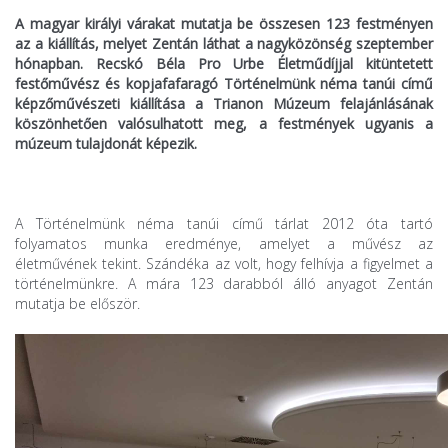
A magyar királyi várakat mutatja be összesen 123 festményen
az a kiállítás, melyet Zentán láthat a nagyközönség szeptember
hónapban. Recskó Béla Pro Urbe Életműdíjjal kitüntetett
festőművész és kopjafafaragó Történelmünk néma tanúi című
képzőművészeti kiállítása a Trianon Múzeum felajánlásának
köszönhetően valósulhatott meg, a festmények ugyanis a
múzeum tulajdonát képezik.
A Történelmünk néma tanúi című tárlat 2012 óta tartó
folyamatos munka eredménye, amelyet a művész az
életművének tekint. Szándéka az volt, hogy felhívja a figyelmet a
történelmünkre. A mára 123 darabból álló anyagot Zentán
mutatja be először.