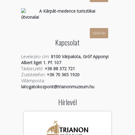
A Kárpát-medence turisztikai
útvonalai
Vásárlás
Kapcsolat
Levelezési cím:
8100 Várpalota, Gróf Apponyi
Albert liget 1. Pf. 107
Távbeszélő:
+36 88 372 721
Zsebtelefon:
+36 70 365 1920
Villámposta:
latogatokozpont@trianonmuzeum.hu
Hírlevél