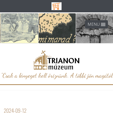
MENU
"Csak a lényeget kell őriznünk. A többi jön magától.
2024-09-12