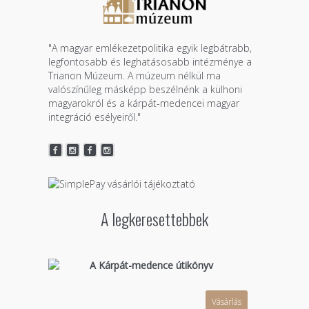
"A magyar emlékezetpolitika egyik legbátrabb,
legfontosabb és leghatásosabb intézménye a
Trianon Múzeum. A múzeum nélkül ma
valószínűleg másképp beszélnénk a külhoni
magyarokról és a kárpát-medencei magyar
integráció esélyeiről."
A legkeresettebbek
A Kárpát-medence útikönyv
Vásárlás