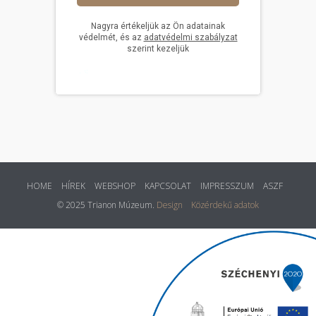
HOME
HÍREK
WEBSHOP
KAPCSOLAT
IMPRESSZUM
ASZF
© 2025 Trianon Múzeum.
Design
Közérdekű adatok