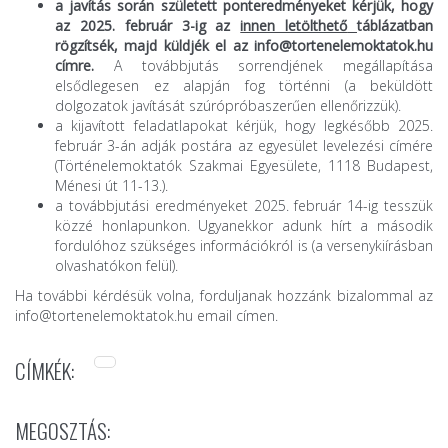
a javítás során született ponteredményeket kérjük, hogy
az 2025. február 3-ig az
innen letölthető
táblázatban
rögzítsék, majd küldjék el az info@tortenelemoktatok.hu
címre.
A továbbjutás sorrendjének megállapítása
elsődlegesen ez alapján fog történni (a beküldött
dolgozatok javítását szúrópróbaszerűen ellenőrizzük).
a kijavított feladatlapokat kérjük, hogy legkésőbb 2025.
február 3-án adják postára az egyesület levelezési címére
(Történelemoktatók Szakmai Egyesülete, 1118 Budapest,
Ménesi út 11-13.).
a továbbjutási eredményeket 2025. február 14-ig tesszük
közzé honlapunkon. Ugyanekkor adunk hírt a második
fordulóhoz szükséges információkról is (a versenykiírásban
olvashatókon felül).
Ha további kérdésük volna, forduljanak hozzánk bizalommal az
info@tortenelemoktatok.hu
email címen.
CÍMKÉK:
MEGOSZTÁS: