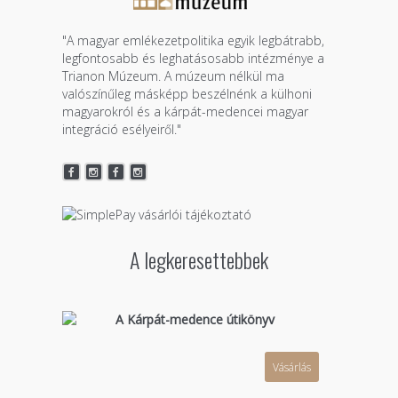
"A magyar emlékezetpolitika egyik legbátrabb,
legfontosabb és leghatásosabb intézménye a
Trianon Múzeum. A múzeum nélkül ma
valószínűleg másképp beszélnénk a külhoni
magyarokról és a kárpát-medencei magyar
integráció esélyeiről."
A legkeresettebbek
A Kárpát-medence útikönyv
Vásárlás