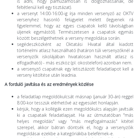
is adni, hogy párhuzamosan is dolgozhassanak, de
feltétlenül kell egy tisztázat).
a versenyt 14:00-16:00-ig írja minden versenyző az OKTV
versenyhez hasonló felügyelet melett (legyenek rá
figyelemmel, hogy az egyes csapatok kellő távolságban
üljenek egymástól). Természetesen a csapatok egymás
között beszélgethetnek a verseny megoldása során.
segédeszközként az Oktatási Hivatal által kiadott
történelmi atlasz használható (határon túli versenyzőknél a
versenyzők iskolájában hivatalosan használt atlasz is
elfogadható) - más eszköz (pl. okostelefon) azonban nem.
a versenyző csapatnak egy letisztázott feladatlapot kell a
verseny kitöltése után leadnia.
A forduló javítása és az eredmények közlése
a feladatlap megoldókulcsát másnap (január 30-án) reggel
8:00-kor tesszük elérhetővé az egyesület honlapján.
kérjük, hogy a kollégák ezen megoldókulcs alapján javítsák
ki a csapataik feladatlapjait. Ha az útmutatóban "más
helyes megoldás" vagy "más megfogalmazás" kitétel
szerepel, akkor bátran döntsék el, hogy a versenyzőik
megoldásai ezekbe a kategóriákba beleférnek-e.