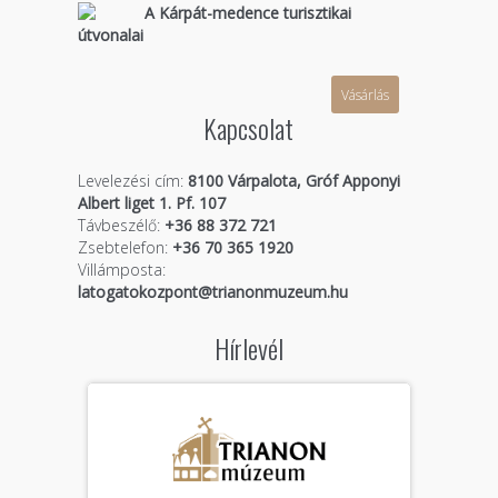
A Kárpát-medence turisztikai
útvonalai
Vásárlás
Kapcsolat
Levelezési cím:
8100 Várpalota, Gróf Apponyi
Albert liget 1. Pf. 107
Távbeszélő:
+36 88 372 721
Zsebtelefon:
+36 70 365 1920
Villámposta:
latogatokozpont@trianonmuzeum.hu
Hírlevél