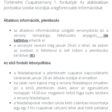
Történelmi Csapatverseny 1. fordulóját. Az alábbiakban
pontokba szedve közöljük a legfontosabb információkat:
Általános információk, jelentkezés
az általános információkkal szolgáló versenyzkiírás (pl. a
verseny tematikája, felkészülési anyagok)
ide
kattintva
érhetők el.
a versenyre nevezni még január 29-én is lehet, de ebben
az esetben is feltétlenül ki kell tölteni a jelentkezési
kérdőívet (
itt
)
.
Az első forduló lebonyolítása
a feladatlapokat a jelentkezett csapatok kapcsolattartó
tanárainak január 28-án délután küldjük el emailben.
ha valaki nem kapná meg a verseny feladatlapot emailben
(pl. a késői jelentkezés okán), akkor az egyesületünk
honlapján 14:00-kor megjelenő hírből fogja tudni letölteni
a verseny feladatlapot.
a feladatlapokat minden iskola kellő számban kinyomtatja
(egy-egy 3 fős csapatnak célszerű lehet akár több példányt