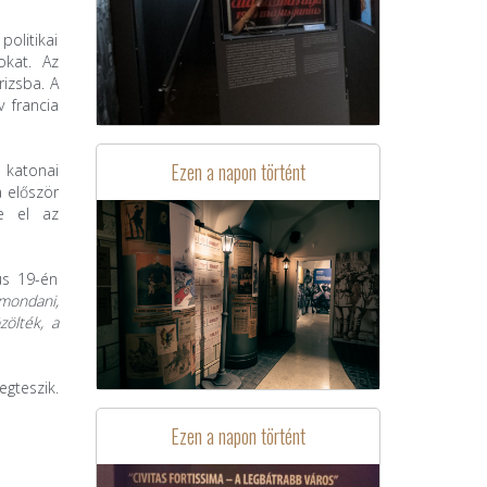
olitikai
okat. Az
rizsba. A
 francia
Ezen a napon történt
 katonai
a először
-e el az
us 19-én
 mondani,
zölték, a
egteszik.
Ezen a napon történt