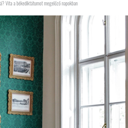
e alá? Vita a békediktátumot megelőző napokban