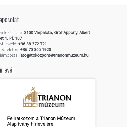
apcsolat
velezési cím:
8100 Várpalota, Gróf Apponyi Albert
get 1. Pf. 107
vbeszélő:
+36 88 372 721
ebtelefon:
+36 70 365 1920
llámposta:
latogatokozpont@trianonmuzeum.hu
írlevél