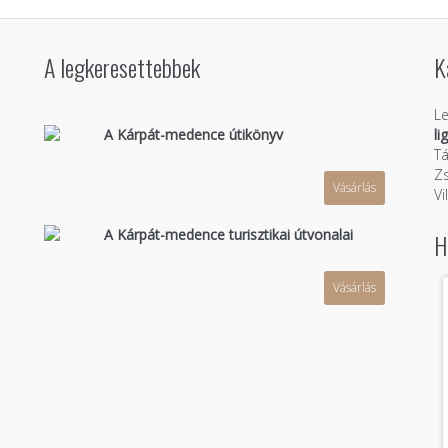
A legkeresettebbek
K
Le
A Kárpát-medence útikönyv
li
Tá
Zs
Vásárlás
n
Vi
A Kárpát-medence turisztikai útvonalai
H
Vásárlás