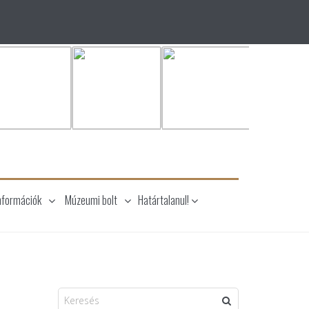
nformációk
Múzeumi bolt
Határtalanul!