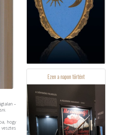
Ezen a napon történt
ágtalan –
sni.
ba, hogy
a vesztes