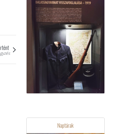
rtént
gyzés
Naptárak