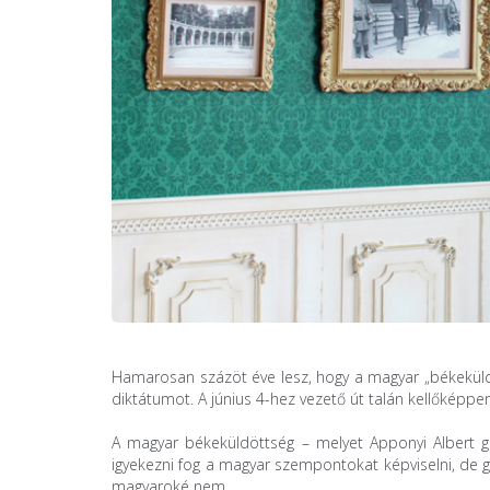
Hamarosan százöt éve lesz, hogy a magyar „békeküldött
diktátumot. A június 4-hez vezető út talán kellőképp
A magyar békeküldöttség – melyet Apponyi Albert gró
igyekezni fog a magyar szempontokat képviselni, de gy
magyaroké nem.