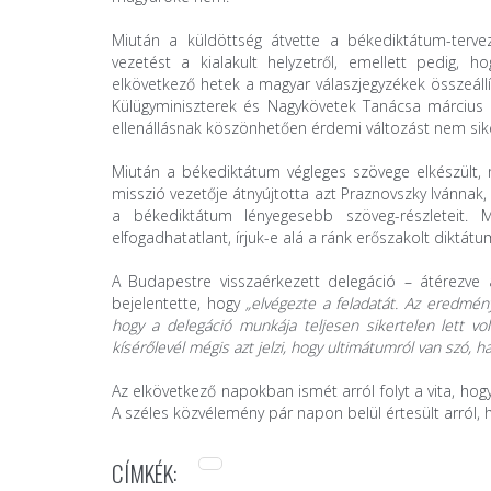
Miután a küldöttség átvette a békediktátum-tervez
vezetést a kialakult helyzetről, emellett pedig, 
elkövetkező hetek a magyar válaszjegyzékek összeállí
Külügyminiszterek és Nagykövetek Tanácsa március 8
ellenállásnak köszönhetően érdemi változást nem siker
Miután a békediktátum végleges szövege elkészült,
misszió vezetője átnyújtotta azt Praznovszky Ivánnak,
a békediktátum lényegesebb szöveg-részleteit.
elfogadhatatlant, írjuk-e alá a ránk erőszakolt diktát
A Budapestre visszaérkezett delegáció – átérezve
bejelentette, hogy
„elvégezte a feladatát. Az eredmé
hogy a delegáció munkája teljesen sikertelen lett vol
kísérőlevél mégis azt jelzi, hogy ultimátumról van szó, h
Az elkövetkező napokban ismét arról folyt a vita, hogy
A széles közvélemény pár napon belül értesült arról, 
CÍMKÉK: