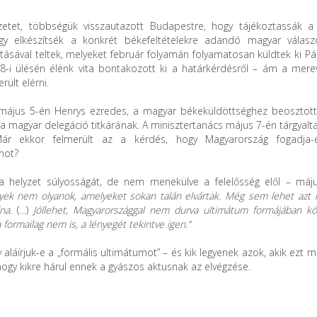
etet, többségük visszautazott Budapestre, hogy tájékoztassák a p
hogy elkészítsék a konkrét békefeltételekre adandó magyar válasz
tásával teltek, melyeket február folyamán folyamatosan küldtek ki Pá
-i ülésén élénk vita bontakozott ki a határkérdésről – ám a merev
ült elérni.
 május 5-én Henrys ezredes, a magyar békeküldöttséghez beosztott
 a magyar delegáció titkárának. A minisztertanács május 7-én tárgyalt
 Már ekkor felmerült az a kérdés, hogy Magyarország fogadja
umot?
 a helyzet súlyosságát, de nem menekülve a felelősség elől – máj
nyek nem olyanok, amelyeket sokan talán elvártak. Még sem lehet azt
na.
(…)
Jóllehet, Magyarországgal nem durva ultimátum formájában kö
a formailag nem is, a lényegét tekintve igen.”
 aláírjuk-e a „formális ultimátumot” – és kik legyenek azok, akik ezt m
hogy kikre hárul ennek a gyászos aktusnak az elvégzése.