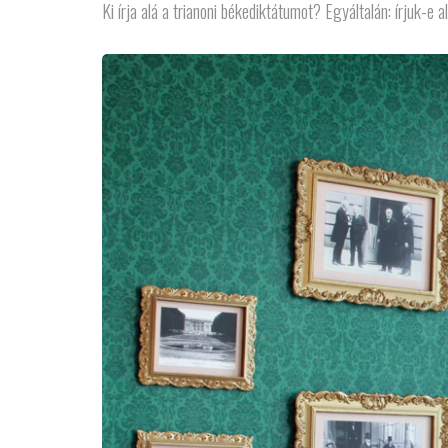
Ki írja alá a trianoni békediktátumot? Egyáltalán: írjuk-