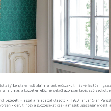
ség” kénytelen volt aláírni a ránk erőszakolt – és vérlázítóan igazs
en ismert már, a közvetlen előzményekről azonban kevés szó szokott e
f vezetett – azzal a feladattal utazott ki 1920. január 5-én Párizs
orsan kiderült, hogy a győzteseket csak a maguk „igazsága” érdekli, 