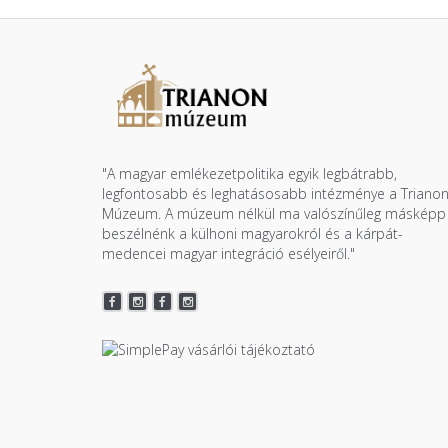
"A magyar emlékezetpolitika egyik legbátrabb,
legfontosabb és leghatásosabb intézménye a Triano
Múzeum. A múzeum nélkül ma valószínűleg másképp
beszélnénk a külhoni magyarokról és a kárpát-
medencei magyar integráció esélyeiről."