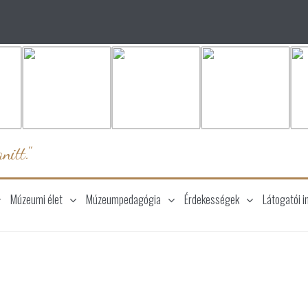
nitt."
Múzeumi élet
Múzeumpedagógia
Érdekességek
Látogatói i