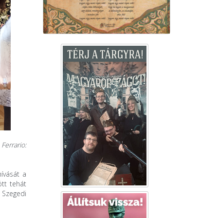
a
Ferrario:
hívását a
ött tehát
Szegedi