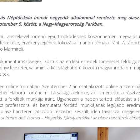
ozás Népfőiskola immár negyedik alkalommal rendezte meg olas
eptember 5. között, a Nagy-Magyarország Parkban.
mi Tanszékével történő együttműködésnek köszönhetően megvalósu
felkeltése, érzékenységének fokozása Trianon témája iránt. A táborb
o Marmiroli.
dokumentumszövegek, köztük az erdélyi ezredek történetét feldolgoz
nyv fejezetei, valamint a két világháború közötti magyar irodalom n
eltek.
etten online formában. Szeptember 2-án csatlakozott online a szemin
Fehér Háború Történelmi Társaság) alelnöke, aki ismertette a résztv
t a fordítók munkája iránt. Ugyanezen a napon tartott előadást a 
ész professzora, és bemutatta fordítói munkájának legújabb eredm
lasz harctéren játszódó részeiből készült, idén tavasszal megjelen
 fronte dell’ Isonzo – Hegedős Károly emlékei az olasz harctérről címet