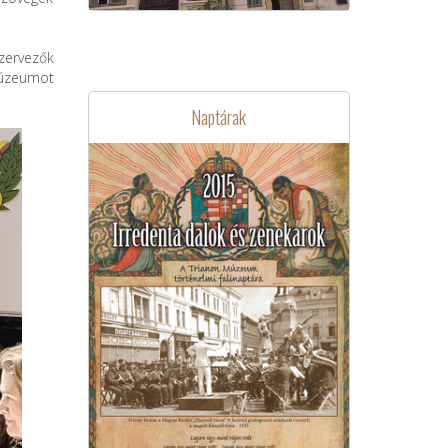
zervezők
Múzeumot
Naptárak