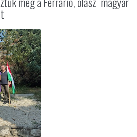
ztük meg a Ferrario, olasz–magyar
rt