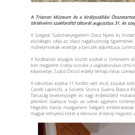
A Trianon Múzeum és a királyszállási Összetart
történelmi szakfordító táborát augusztus 31. és sz
A Szegedi Tudományegyetem Olasz Nyelvi és Irodal
elsődleges célja az olasz nagyközönség figyelmének 
műhelymunkák vezetője a tanszék adjunktusa, Lorenz
A fordítandó anyagok között ezúttal is történelmi 
ben megjelent
Erdélyi ezredek a világháborúban
című kö
képviselője, Szabó Dezső erdélyi témájú írásai szerep
A táborban ezúttal 11 fordító vett részt, közülük k
Caselli Lapeschi, a Società Storica Guerra Bianca (
Társaság tevékenységét és nagy érdeklődést mutatot
jelenlévő Gianluca Volpi az udinei egyetem történ
Hegedős Károly műegyetemi hallgató emlékiratának o
magyar kétnyelvű kötet a
Memorie di Károly Hegedős sul