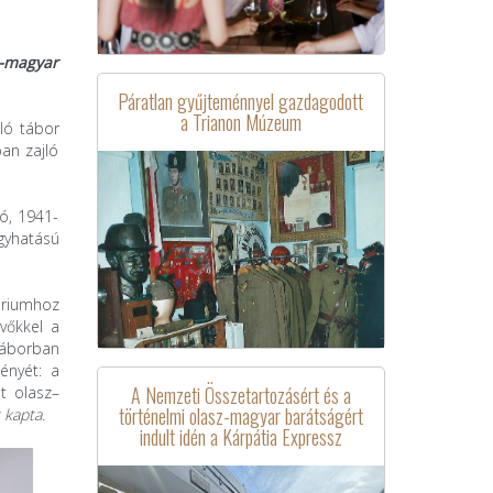
z–magyar
Páratlan gyűjteménnyel gazdagodott
a Trianon Múzeum
ló tábor
an zajló
ó, 1941-
agyhatású
áriumhoz
evőkkel a
táborban
ényét: a
A Nemzeti Összetartozásért és a
t olasz–
történelmi olasz-magyar barátságért
 kapta.
indult idén a Kárpátia Expressz