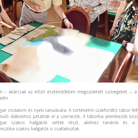
um – akárcsak az előző esztendőkben megszületett szövegeket –, 
adni.
ar irodalom és nyelv tanulására. A történelmi szakfordító tábor fel
anuló diákokhoz juttatták el a szervezők. A táborba jelentkezők köz
agyar szakos hallgatók vettek részt, akikhez tanárok és a 
sztika szakos hallgatók is csatlakoztak.