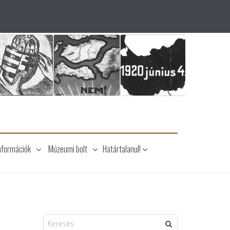
nformációk
Múzeumi bolt
Határtalanul!