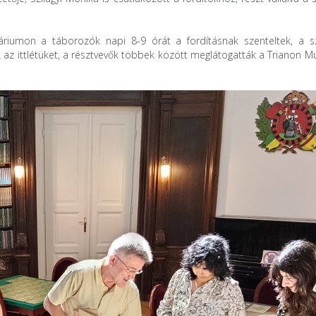
riumon a táborozók napi 8-9 órát a fordításnak szenteltek, a s
 az ittlétüket, a résztvevők többek között meglátogatták a Trianon 