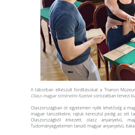
A táborban elkészült fordításokat a Trianon Múze
Olasz–magyar történelmi füzetek
sorozatban tervezi ki
Olaszországban öt egyetemen nyílik lehetőség a magy
magyar tanszékekre, rajtuk keresztül pedig az ott t
Olaszországból érkezett, olasz anyanyelvű, m
Tudományegyetemen tanuló magyar anyanyelvű, italiani