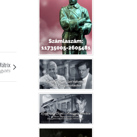
Mátrix
gyzés