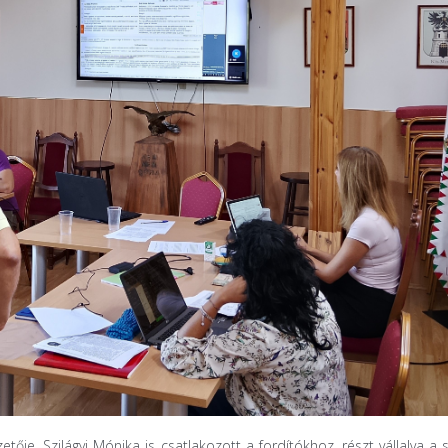
ője, Szilágyi Mónika is csatlakozott a fordítókhoz, részt vállalva a