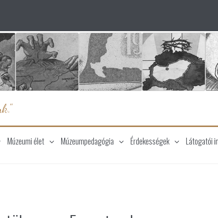
k."
Múzeumi élet
Múzeumpedagógia
Érdekességek
Látogatói i