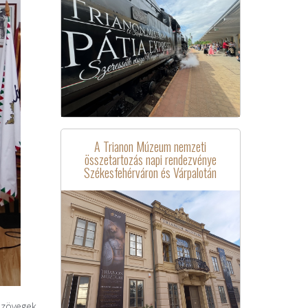
A Trianon Múzeum nemzeti
összetartozás napi rendezvénye
Székesfehérváron és Várpalotán
 szövegek