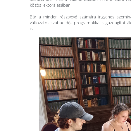
közös lektorálásában.
Bár a minden résztvevő számára ingyenes szeminá
változatos szabadidős programokkal is gazdagították
is.