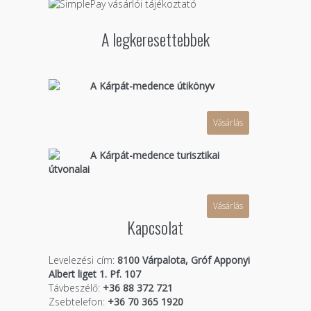
A legkeresettebbek
A Kárpát-medence útikönyv
Vásárlás
A Kárpát-medence turisztikai
útvonalai
Vásárlás
Kapcsolat
Levelezési cím:
8100 Várpalota, Gróf Apponyi
Albert liget 1. Pf. 107
Távbeszélő:
+36 88 372 721
Zsebtelefon:
+36 70 365 1920