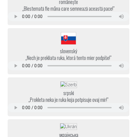
românește
„Blestemată fie mâna care semnează această pace!”
slovenský
„Nech je prekliata ruka, ktorá tento mier podpíše!”
srpski
„Prokleta neka je ruka koja potpisuje ovaj mir!”
українська