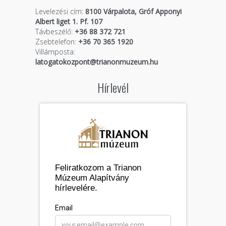
Levelezési cím:
8100 Várpalota, Gróf Apponyi
Albert liget 1. Pf. 107
Távbeszélő:
+36 88 372 721
Zsebtelefon:
+36 70 365 1920
Villámposta:
latogatokozpont@trianonmuzeum.hu
Hírlevél