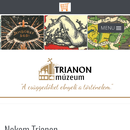
MENU
"A csüggedőket elnyeli a történelem."
Nekem Trianon…