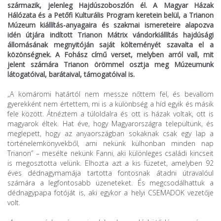
származik, jelenleg Hajdúszoboszlón él. A Magyar Házak
Hálózata és a Petőfi Kulturális Program keretein belül, a Trianon
Múzeum kiállítás-anyagaira és szakmai ismereteire alapozva
idén útjára indított Trianon Mátrix vándorkiállítás hajdúsági
állomásának megnyitóján saját költeményét szavalta el a
közönségnek. A Fohász című verset, melyben arról vall, mit
jelent számára Trianon örömmel osztja meg Múzeumunk
látogatóival, barátaival, támogatóival is.
„A komáromi határtól nem messze nőttem fel, és bevallom
gyerekként nem értettem, mi is a különbség a híd egyik és másik
fele között. Átnéztem a túloldalra és ott is házak voltak, ott is
magyarok éltek. Hat éve, hogy Magyarországra települtünk, és
meglepett, hogy az anyaországban sokaknak csak egy lap a
történelemkönyvekből, ami nekünk külhonban minden nap
Trianon” – mesélte nekünk Fanni, aki különleges családi kincseit
is megosztotta velünk. Elhozta azt a kis füzetet, amelyben 92
éves dédnagymamája tartotta fontosnak átadni útravalóul
számára a legfontosabb üzeneteket. És megcsodálhattuk a
dédnagypapa fotóját is, aki egykor a helyi CSEMADOK vezetője
volt.