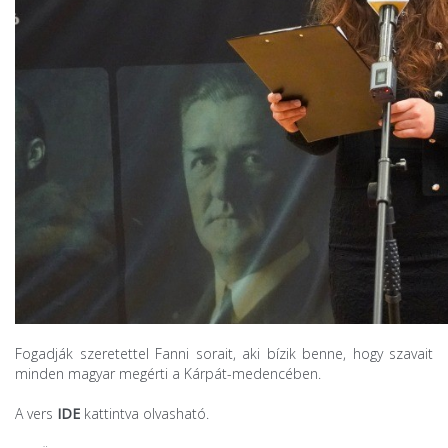
Fogadják szeretettel Fanni sorait, aki bízik benne, hogy szavait
minden magyar megérti a Kárpát-medencében.
A vers
IDE
kattintva olvasható.