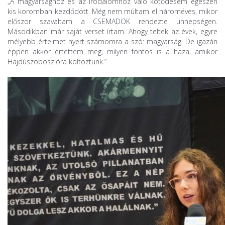
„A magyarsághoz és az irodalomhoz való kötődésem egészen
kis koromban kezdődött. Még nem múltam el hároméves, mikor
először szavaltam a CSEMADOK rendezte ünnepségen.
Másodikban már saját verset írtam. Ahogy teltek az évek, egyre
mélyebb értelmet nyert számomra a szó: magyarság. De igazán
éppen akkor értettem meg, milyen fontos is a haza, amikor
Hajdúszoboszlóra költöztünk.”