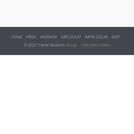
HOME
HÍREK
WEBSHOP
KAPCSOLAT
IMPRESSZUM
ASZF
© 2025 Trianon Múzeum.
Design
Közérdekű adatok