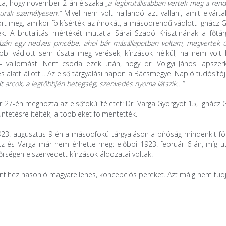
lotta, hogy november 2-án éjszaka
„a legbrutálisabban vertek meg a ren
urak személyesen.”
Mivel nem volt hajlandó azt vallani, amit elvárta
rt meg, amikor fölkísérték az írnokát, a másodrendű vádlott Ignácz G
ék. A brutalitás mértékét mutatja Sárai Szabó Krisztinának a főtár
ázán egy nedves pincébe, ahol bár másállapotban voltam, megvertek ú
bbi vádlott sem úszta meg verések, kínzások nélkül, ha nem volt 
– vallomást. Nem csoda ezek után, hogy dr. Völgyi János lapszer
s alatt állott… Az első tárgyalási napon a Bácsmegyei Napló tudósító
t arcok, a legtöbbjén betegség, szenvedés nyoma látszik…”
 27-én meghozta az elsőfokú ítéletet: Dr. Varga Györgyöt 15, Ignácz 
üntetésre ítélték, a többieket fölmentették.
1923. augusztus 9-én a másodfokú tárgyaláson a bíróság mindenkit fö
ácz és Varga már nem érhette meg: előbbi 1923. február 6-án, míg u
rségen elszenvedett kínzások áldozatai voltak.
fentihez hasonló magyarellenes, koncepciós pereket. Azt máig nem tud