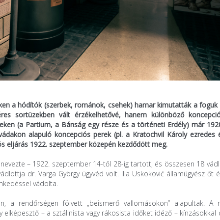
en a hódítók (szerbek, románok, csehek) hamar kimutatták a foguk f
éres sortüzekben vált érzékelhetővé, hanem különböző koncepci
teken (a Partium, a Bánság egy része és a történeti Erdély) már 192
ádakon alapuló koncepciós perek (pl. a Kratochvil Károly ezredes é
iós eljárás 1922. szeptember közepén kezdődött meg.
vezte – 1922. szeptember 14-től 28-ig tartott, és összesen 18 vádlo
lottja dr. Varga György ügyvéd volt. Ilia Uskoković államügyész őt é
mkedéssel vádolta.
 a rendőrségen fölvett „beismerő vallomásokon” alapultak. A n
elképesztő – a sztálinista vagy rákosista időket idéző – kínzásokkal 