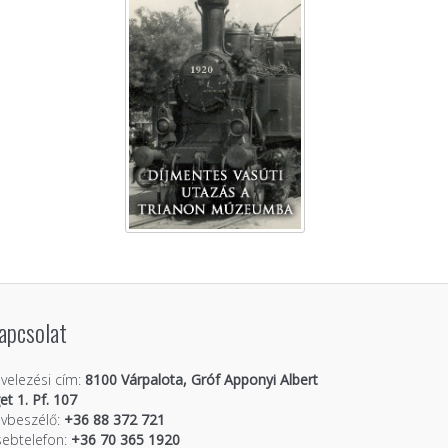
apcsolat
velezési cím:
8100 Várpalota, Gróf Apponyi Albert
get 1. Pf. 107
vbeszélő:
+36 88 372 721
ebtelefon:
+36 70 365 1920