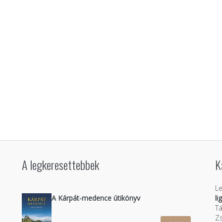
A legkeresettebbek
K
Le
A Kárpát-medence útikönyv
li
Tá
Zs