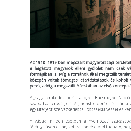
Az 1918–1919-ben megszállt magyarországi területek
a leigázott magyarok elleni gyűlölet nem csak v
formájában is. Míg a románok által megszállt terüle
közepén voltak tömeges letartóztatások és koholt v
pere), addig a megszállt Bácskában az első koncepc
A „nagy kémkedési pör” – ahogy a Bácsmegyei Napló ne
szabadkai bíróság elé. A „monstre-pör” első számú vád
egy kiterjedt szervezkedéssel, összeesküvéssel és ké
A vádak minden esetben a nyomozati szakaszban,
főtárgyaláson elhangzott vallomásokból tudható, hogy 