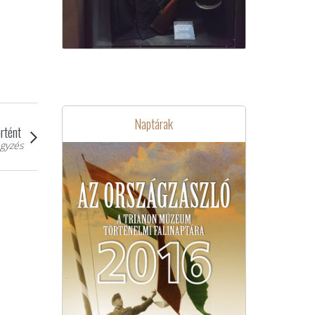
Naptárak
rtént
gyzés