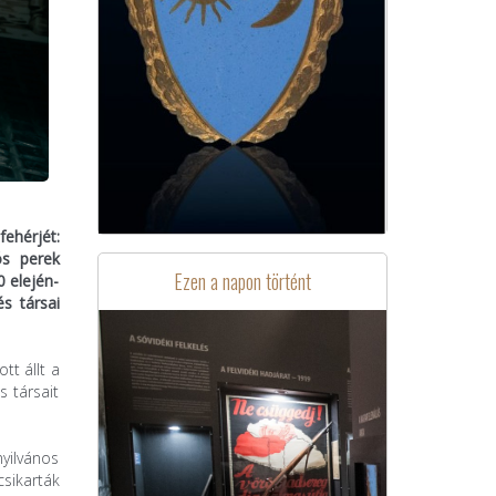
ehérjét:
ós perek
Ezen a napon történt
0 elején-
s társai
tt állt a
s társait
yilvános
csikarták