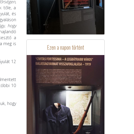
dőrségen,
k tőle, a
yulát, és
gyaláson
gy, hogy
hajlandó
kesztő a
ja meg is
Ezen a napon történt
Gyulát 12
lmentett
tóbbi 10
juk, hogy