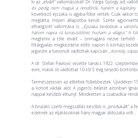
ki az „elvárt” vallomásokat! Dr. Varga György azt val
és pedig nem maguk a rendőrök, hanem a kapitány 
következő éjszaka is agyba-főbe verték. Csak akkor tö
meglátta, milyen állapotba került. Szinte agyonvert
elhangzott vallomása is:
„Éjszaka bedobtak a városh
három napra rá koraszülöttet hoztam a világra.”
A tö
megtenni a tőle elvárt – önmagára nézve terhelő 
főtárgyalás megkezdése előtti napon is kórházi kezelé
jegyezte a bevonult vádlottak kapcsán:
„Komoly, sápad
A dr. Stefan Pavlović vezette tanács 1922. szeptember
évre, másik öt vádlottat 10-től 5 évig terjedő börtönb
Természetesen az elítéltek föllebbeztek. Újvidéken 
a koholt vádak alól. A jogerős ítéletet azonban Ign
nappal később elhunyt. Mindketten a szabadkai rendő
A brutális szerb megszállás később is „produkált” a 
ezeknek az eljárásoknak hány magyar áldozata volt…