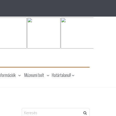
nformációk
Múzeumi bolt
Határtalanul!