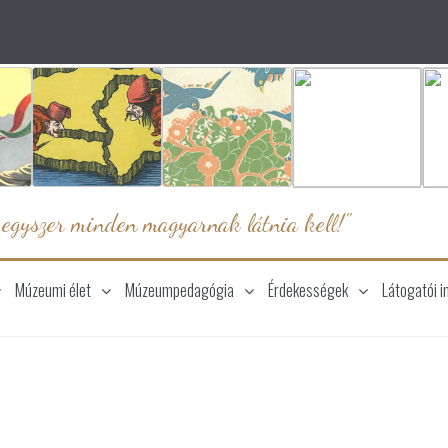
 egyszer minden magyarnak látnia kell!"
Múzeumi élet
Múzeumpedagógia
Érdekességek
Látogatói i