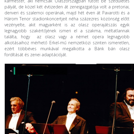
karmester, aki nemcsak Olaszországban futott be szédületes
pályát, de közel két évtizeden át zeneigazgatója volt a pretoriai,
denveri és szalernoi operának, majd hét éven át Pavarotti és a
Három Tenor stadionkoncertjeit néha százezres közönség előtt
vezényelte, akit magyarként is az olasz operajátszás egyik
legnagyobb szakértőjének ismeri el a szakma, méltatlannak
találta, hogy az olasz vagy a német opera legnagyobb
alkotásaihoz mérhető Erkel-mű nemzetközi szinten ismeretlen,
ezért többéves munkával megalkotta a Bánk bán olasz
fordítását és zenei adaptációját.