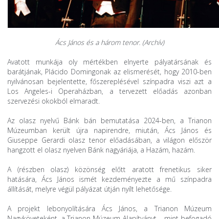
Ács János és a három tenor. (Archív)
Avatott munkája oly mértékben elnyerte pályatársának és
barátjának, Plácido Domingonak az elismerését, hogy 2010-ben
nyilvánosan bejelentette, főszereplésével színpadra viszi azt a
Los Angeles-i Operaházban, a tervezett előadás azonban
szervezési okokból elmaradt.
Az olasz nyelvű Bánk bán bemutatása 2024-ben, a Trianon
Múzeumban került újra napirendre, miután, Ács János és
Giuseppe Gerardi olasz tenor előadásában, a világon először
hangzott el olasz nyelven Bánk nagyáriája, a Hazám, hazám.
A (részben olasz) közönség előtt aratott frenetikus siker
hatására, Ács János ismét kezdeményezte a mű színpadra
állítását, melyre végül pályázat útján nyílt lehetősége.
A projekt lebonyolítására Ács János, a Trianon Múzeum
Nagyköveteként, a Trianon Múzeum Alapítványt – mint befogadó