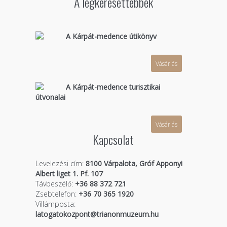
A legkeresettebbek
A Kárpát-medence útikönyv
Vásárlás
A Kárpát-medence turisztikai
útvonalai
Vásárlás
Kapcsolat
Levelezési cím:
8100 Várpalota, Gróf Apponyi
Albert liget 1. Pf. 107
Távbeszélő:
+36 88 372 721
Zsebtelefon:
+36 70 365 1920
Villámposta:
latogatokozpont@trianonmuzeum.hu