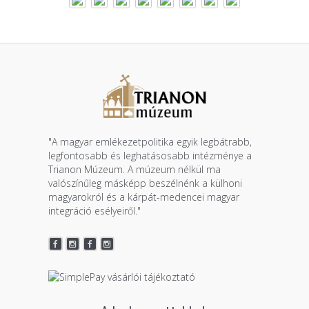
"A magyar emlékezetpolitika egyik legbátrabb,
legfontosabb és leghatásosabb intézménye a
Trianon Múzeum. A múzeum nélkül ma
valószínűleg másképp beszélnénk a külhoni
magyarokról és a kárpát-medencei magyar
integráció esélyeiről."