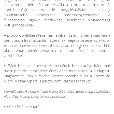
szervezetet – kérte fel, amely vállalta a projekt adminisztratív
koordinációját, a produkció megvalósításáról az ország
legjelentősebb komolyzenei rendezvényszervezője, a
felhasználási jogokkal rendelkező Filharmónia Magyarország
Nkft. gondoskodik.
A produkció előkészítése már javában zajlik. Folyamatban van a
bemutató infrastrukturális hátterének megszervezése, az alkotó-
és előadóművészek kiválasztása, valamint egy nemzetközi hírű
olasz tenor szerződtetése a címszerepre, Ács János szakmai
vezetésével.
A Bánk bán olasz nyelvű változatának bemutatása iránt már
most jelentős nemzetközi érdeklődés mutatkozik: a budapesti
világpremier után a milánói Teatro Arcimboldi és a Kolozsvári
Állami Magyar Opera is jelezte bemutatási szándékát.
Kiemelt kép: A Hazám, hazám ária első olasz zenei megszólaltatása
Ninh Duc Hoang Long tolmácsolásában
Fotók: ©Máthé András