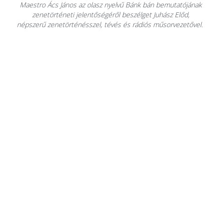
Maestro Ács János az olasz nyelvű Bánk bán bemutatójának
zenetörténeti jelentőségéről beszélget Juhász Előd,
népszerű zenetörténésszel, tévés és rádiós műsorvezetővel.