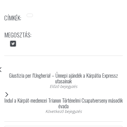
CÍMKÉK:
MEGOSZTÁS:
Giustizia per l'Ungheria! – Ünnepi ajándék a Kárpátia Expressz
utasainak
Előző bejegyzés
Indul a Kárpát-medencei Trianon Történelmi Csapatverseny második
évada
Következő bejegyzés