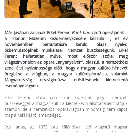
Már javában zajlanak Erkel Ferenc
Bánk bán
című operájának –
a Trianon Múzeum kezdeményezésére készülő –, ez év
novemberében bemutatásra kerülő olasz nyelvű
ősbemutatójának munkálatai. Nemzeti büszkeségünk, Erkel
Ferenc halhatatlan műve, most először szólal meg
világszínvonalon az opera „anyanyelvén”, olaszul, a nemzetközi
zenei élet nyilvánossága előtt, hogy a magyar kultúra hírnevét
öregbítse a világban, a magyar kultúrdiplomácia, valamint
Magyarország országimázsa erősítésének kiemelkedő
eseménye legyen.
Erkel Ferenc
Bánk bán
című operáját, jogos nemzeti
büszkeséggel, a magyar kultúra kiemelkedő alkotásaként tartjuk
számon, de a nemzetközi operavilágban mindmáig nem kapta
meg a neki kijáró ismertséget.
Ács János, az 1973 óta Milánóban élő világhírű magyar