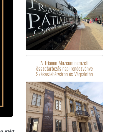
A Trianon Múzeum nemzeti
összetartozás napi rendezvénye
Székesfehérváron és Várpalotán
n ezért,