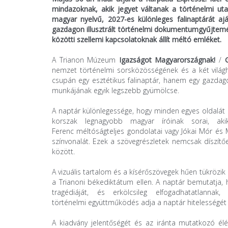
mindazoknak, akik jegyet váltanak a történelmi uta
magyar nyelvű, 2027-es különleges falinaptárát a
gazdagon illusztrált történelmi dokumentumgyűjtemé
közötti szellemi kapcsolatoknak állít méltó emléket.
A Trianon Múzeum
Igazságot Magyarországnak!
/
G
nemzet történelmi sorsközösségének és a két világh
csupán egy esztétikus falinaptár, hanem egy gazda
munkájának egyik legszebb gyümölcse.
A naptár különlegessége, hogy minden egyes oldalát 
korszak legnagyobb magyar íróinak sorai, aki
Ferenc méltóságteljes gondolatai vagy Jókai Mór és 
színvonalát. Ezek a szövegrészletek nemcsak díszítőe
között.
A vizuális tartalom és a kísérőszövegek hűen tükrözik
a Trianoni békediktátum ellen. A naptár bemutatja,
tragédiáját, és erkölcsileg elfogadhatatlann
történelmi együttműködés adja a naptár hitelességét 
A kiadvány jelentőségét és az iránta mutatkozó élé