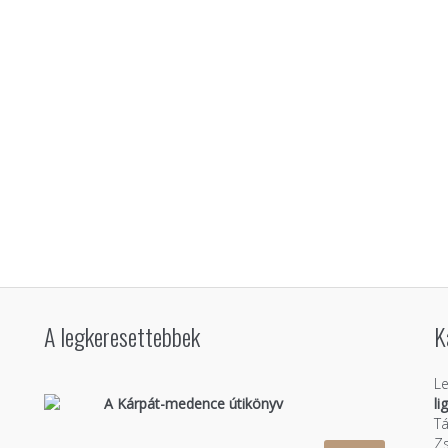
A legkeresettebbek
K
Le
A Kárpát-medence útikönyv
li
Tá
Zs