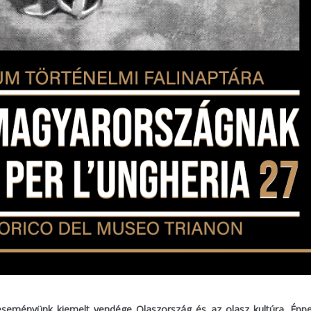
 eseményünk kiemelt vendége Olaszország és az olasz kultúra. Éppe