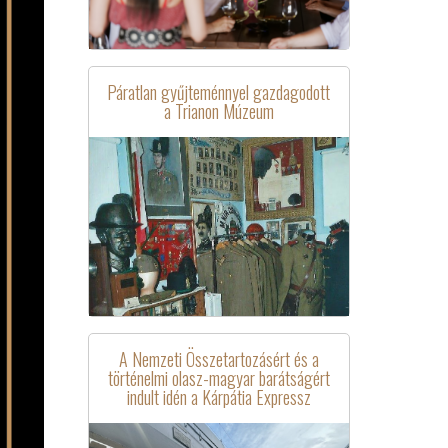
Páratlan gyűjteménnyel gazdagodott
a Trianon Múzeum
A Nemzeti Összetartozásért és a
történelmi olasz-magyar barátságért
indult idén a Kárpátia Expressz