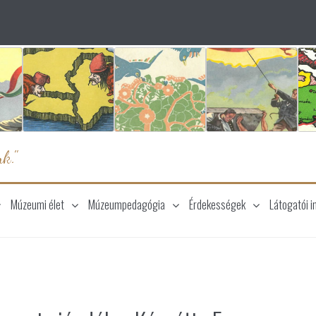
k."
Múzeumi élet
Múzeumpedagógia
Érdekességek
Látogatói i