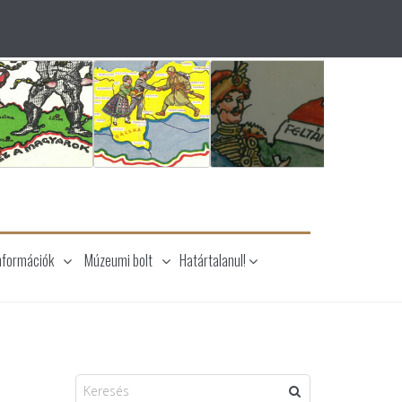
nformációk
Múzeumi bolt
Határtalanul!