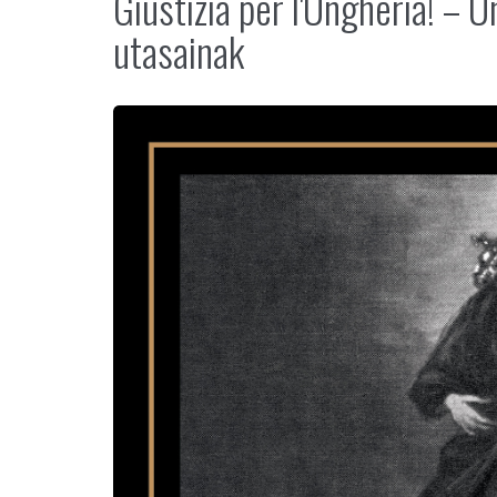
Giustizia per l'Ungheria! – 
utasainak