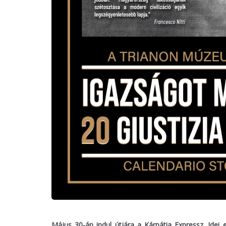
Május 30-án indul útjára a Kárpátia Expressz. Idei