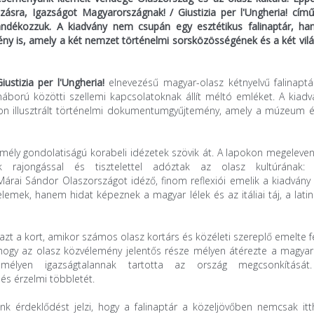
zásra, Igazságot Magyarországnak! / Giustizia per l'Ungheria! című
jándékozzuk. A kiadvány nem csupán egy esztétikus falinaptár, h
ny is, amely a két nemzet történelmi sorsközösségének és a két vil
iustizia per l'Ungheria!
elnevezésű magyar-olasz kétnyelvű falinaptá
áború közötti szellemi kapcsolatoknak állít méltó emléket. A kiad
gon illusztrált történelmi dokumentumgyűjtemény, amely a múzeum é
mély gondolatiságú korabeli idézetek szövik át. A lapokon megeleve
k rajongással és tisztelettel adóztak az olasz kultúrának: 
Márai Sándor Olaszországot idéző, finom reflexiói emelik a kiadvány
lemek, hanem hidat képeznek a magyar lélek és az itáliai táj, a lati
 azt a kort, amikor számos olasz kortárs és közéleti szereplő emelte f
 hogy az olasz közvélemény jelentős része mélyen átérezte a magya
ak, mélyen igazságtalannak tartotta az ország megcsonkításá
és érzelmi többletét.
nk érdeklődést jelzi, hogy a falinaptár a közeljövőben nemcsak itt