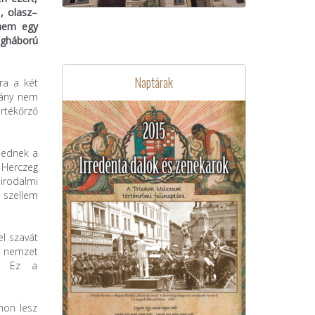
, olasz–
anem egy
ágháború
Naptárak
ra a két
vány nem
rtékőrző
nednek a
Herczeg
 irodalmi
n szellem
el szavát
r nemzet
t. Ez a
hon lesz