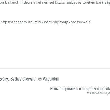
mba kerül, hirdetve a két nemzet közös múltját és töretlen barátság
:
https://trianonmuzeum.hu/index.php?page=post&id=739
zvénye Székesfehérváron és Várpalotán
Nemzeti operánk a nemzetközi operavi
Következő beje