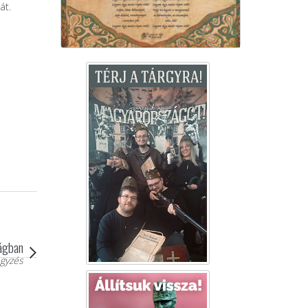
át.
lágban
gyzés