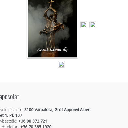
apcsolat
velezési cím:
8100 Várpalota, Gróf Apponyi Albert
get 1. Pf. 107
vbeszélő:
+36 88 372 721
ebtelefon:
+36 70 365 1920