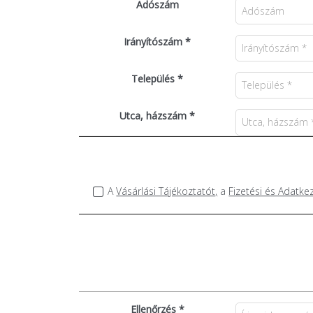
Adószám
Irányítószám *
Település *
Utca, házszám *
A
Vásárlási Tájékoztatót,
a
Fizetési és Adatkez
Ellenőrzés *