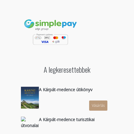
A legkeresettebbek
A Kárpát-medence útikönyv
Vásárlás
A Kárpát-medence turisztikai
útvonalai