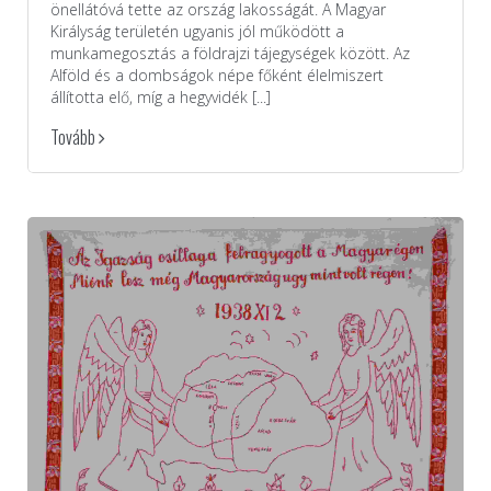
önellátóvá tette az ország lakosságát. A Magyar
Királyság területén ugyanis jól működött a
munkamegosztás a földrajzi tájegységek között. Az
Alföld és a dombságok népe főként élelmiszert
állította elő, míg a hegyvidék [...]
Tovább