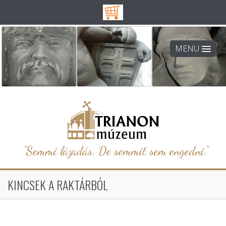
MENU
"Semmi lázadás. De semmit sem engedni."
KINCSEK A RAKTÁRBÓL