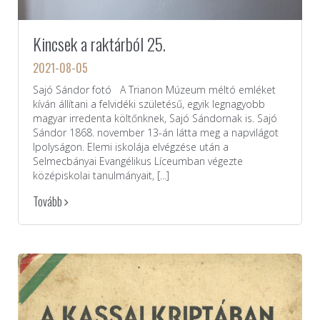
Kincsek a raktárból 25.
2021-08-05
Sajó Sándor fotó A Trianon Múzeum méltó emléket
kíván állítani a felvidéki születésű, egyik legnagyobb
magyar irredenta költőnknek, Sajó Sándornak is. Sajó
Sándor 1868. november 13-án látta meg a napvilágot
Ipolyságon. Elemi iskolája elvégzése után a
Selmecbányai Evangélikus Líceumban végezte
középiskolai tanulmányait, [...]
Tovább