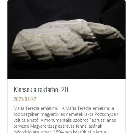
Kincsek a raktárból 20.
2021-07-22
Mária Terézia-emlékmű A Mária Terézia-emlékmű a
többségében magyarok és németek lakta Pozsonyban
volt található. A monumentális szobrot Fadrusz János
tervezte Magyarország ezeréves fennállásának
évfordulójára, amely 1894-ben készült el, s lett a