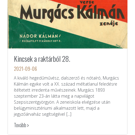
Kincsek a raktárból 28.
2021-09-06
A kiváló hegedűművész, dalszerző és nótaíró, Murgács
Kálmán egyike volt a XX. század méltatlanul feledésre
ítéltetett irredenta művészeinek. Murgács 1893
szeptember 23-án látta meg a napvilágot
Szepsiszentgyörgyön. A zeneiskola elvégzése után
belügyminisztériumi alkalmazott lett, majd a
jegyzőárvaház segítségével [...]
Tovább