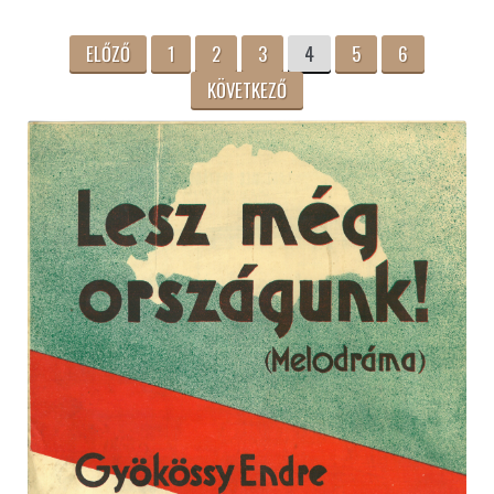
ELŐZŐ
1
2
3
4
5
6
KÖVETKEZŐ