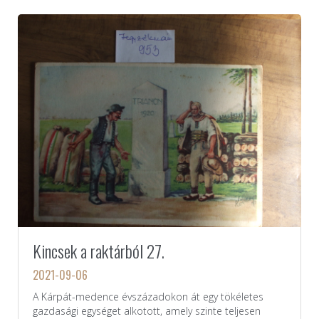
Kincsek a raktárból 27.
2021-09-06
A Kárpát-medence évszázadokon át egy tökéletes
gazdasági egységet alkotott, amely szinte teljesen