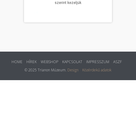
HOME
HÍREK
WEBSHOP
KAPCSOLAT
IMPRESSZUM
ASZF
© 2025 Trianon Múzeum.
Design
Közérdekű adatok