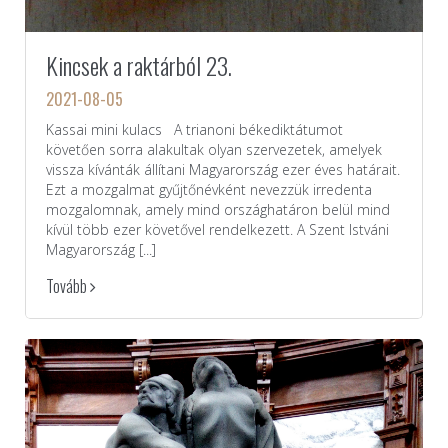
Kincsek a raktárból 23.
2021-08-05
Kassai mini kulacs A trianoni békediktátumot
követően sorra alakultak olyan szervezetek, amelyek
vissza kívánták állítani Magyarország ezer éves határait.
Ezt a mozgalmat gyűjtőnévként nevezzük irredenta
mozgalomnak, amely mind országhatáron belül mind
kívül több ezer követővel rendelkezett. A Szent Istváni
Magyarország [...]
Tovább