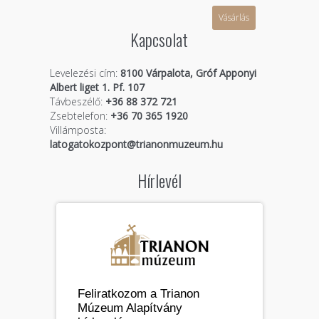
Vásárlás
Kapcsolat
Levelezési cím:
8100 Várpalota, Gróf Apponyi
Albert liget 1. Pf. 107
Távbeszélő:
+36 88 372 721
Zsebtelefon:
+36 70 365 1920
Villámposta:
latogatokozpont@trianonmuzeum.hu
Hírlevél