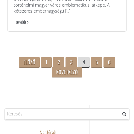
történelmi magyar város emblematikus látképe. A
kétszeres embernagyságú [...]
Tovább
ELŐZŐ
1
2
3
4
5
6
KÖVETKEZŐ
Naptárak