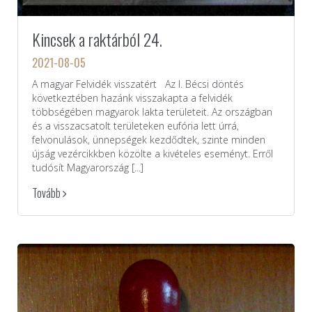
Kincsek a raktárból 24.
2021-08-05
A magyar Felvidék visszatért Az I. Bécsi döntés
következtében hazánk visszakapta a felvidék
többségében magyarok lakta területeit. Az országban
és a visszacsatolt területeken eufória lett úrrá,
felvonulások, ünnepségek kezdődtek, szinte minden
újság vezércikkben közölte a kivételes eseményt. Erről
tudósít Magyarország [...]
Tovább