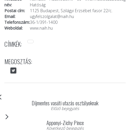
név:
Hatóság
Postai cím:
1125 Budapest, Szilágyi Erzsébet fasor 22/c.
Email:
ugyfelszolgalat@naih.hu
Telefonszám:
36-1/391-1400
Weboldal:
www.naih.hu
CÍMKÉK:
MEGOSZTÁS:
Díjmentes vasúti utazás osztályoknak
Előző bejegyzés
Apponyi-Zichy Pince
Következő bejegyzés