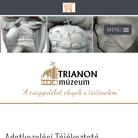
MENU
"A csüggedőket elnyeli a történelem."
Adatkezelési Tájékoztató