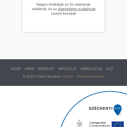
HOME
HÍREK
WEBSHOP
KAPCSOLAT
IMPRESSZUM
ASZF
© 2025 Trianon Múzeum.
Design
Közérdekű adatok