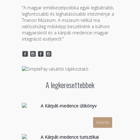
"A magyar emlékezetpolitika egyik legbátrabb,
legfontosabb és leghatásosabb intézménye a
Trianon Múzeum. A múzeum nélkül ma
valószínűleg másképp beszélnénk a külhoni
magyarokról és a kárpát-medencei magyar
integráció esélyeiről."
A legkeresettebbek
A Kárpát-medence útikönyv
Vásárlás
A Kárpát-medence turisztikai