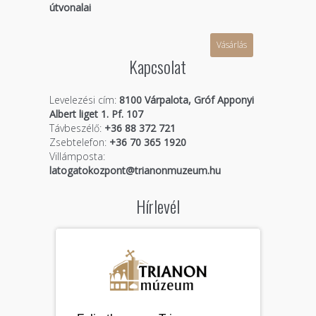
útvonalai
Vásárlás
Kapcsolat
Levelezési cím:
8100 Várpalota, Gróf Apponyi
Albert liget 1. Pf. 107
Távbeszélő:
+36 88 372 721
Zsebtelefon:
+36 70 365 1920
Villámposta:
latogatokozpont@trianonmuzeum.hu
Hírlevél