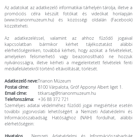
Az adatokat az adatkezelő informatikai tárhelyén tárolja, illetve a
promóciós célra készült fotókat és videókat honlapján
(
www.trianonmuzeum.hu
) és közösségi oldalán (Facebook)
közzéteheti.
Az adatkezeléssel, valamint az ahhoz fűződő jogaival
kapcsolatban bármikor kérhet tájékoztatást alábbi
elérhetőségeinken, továbbá kérheti, hogy azokat a felvételeket,
amelyeken felismerhető vagy beazonosítható ne hozzuk
nyilvánosságra, illetve kérheti a megjelentetett felvételek fenti
médiafelületekről történő eltávolítását, törlését.
Adatkezelő neve:
Trianon Múzeum
Postai címe:
8100 Várpalota, Gróf Apponyi Albert liget 1.
Email címe:
titkarsag@trianonmuzeum.hu
Telefonszáma:
+36 88 372 721
Személyes adatai védelméhez fűződő jogai megsértése esetén
további jogorvoslati lehetőségért a Nemzeti Adatvédelmi és
Információszabadság Hatósághoz (NAIH) fordulhat, alábbi
elérhetőségein:
Hivatalos
Nemzeti Adatvédelmi és Információszabadság