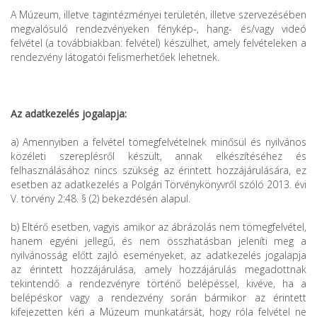
A Múzeum, illetve tagintézményei területén, illetve szervezésében
megvalósuló rendezvényeken fénykép-, hang- és/vagy videó
felvétel (a továbbiakban: felvétel) készülhet, amely felvételeken a
rendezvény látogatói felismerhetőek lehetnek.
Az adatkezelés jogalapja:
a) Amennyiben a felvétel tömegfelvételnek minősül és nyilvános
közéleti szereplésről készült, annak elkészítéséhez és
felhasználásához nincs szükség az érintett hozzájárulására, ez
esetben az adatkezelés a Polgári Törvénykönyvről szóló 2013. évi
V. törvény 2:48. § (2) bekezdésén alapul.
b) Eltérő esetben, vagyis amikor az ábrázolás nem tömegfelvétel,
hanem egyéni jellegű, és nem összhatásban jeleníti meg a
nyilvánosság előtt zajló eseményeket, az adatkezelés jogalapja
az érintett hozzájárulása, amely hozzájárulás megadottnak
tekintendő a rendezvényre történő belépéssel, kivéve, ha a
belépéskor vagy a rendezvény során bármikor az érintett
kifejezetten kéri a Múzeum munkatársát, hogy róla felvétel ne