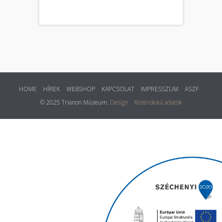
HOME
HÍREK
WEBSHOP
KAPCSOLAT
IMPRESSZUM
ASZF
© 2025 Trianon Múzeum.
Design
Közérdekű adatok