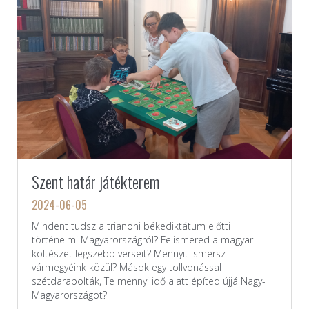
Szent határ játékterem
2024-06-05
Mindent tudsz a trianoni békediktátum előtti
történelmi Magyarországról? Felismered a magyar
költészet legszebb verseit? Mennyit ismersz
vármegyéink közül? Mások egy tollvonással
szétdarabolták, Te mennyi idő alatt építed újjá Nagy-
Magyarországot?