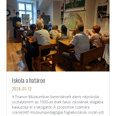
Iskola a határon
2024-01-13
A Trianon Múzeumban berendezett elemi népiskolai
osztályterem az 1930-as évek falusi iskoláinak világába
kalauzolja el a látogatót. A csoportok számára
szervezett múzeumpedagógiai foglalkozá­sok során ezt