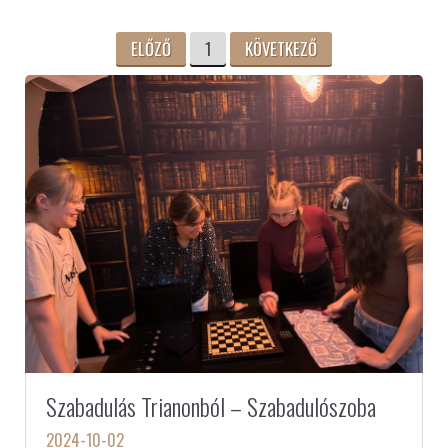
ELŐZŐ
1
KÖVETKEZŐ
Szabadulás Trianonból – Szabadulószoba
2024-10-02