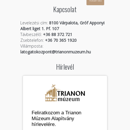
Vásárlás
Kapcsolat
Levelezési cím:
8100 Várpalota, Gróf Apponyi
Albert liget 1. Pf. 107
Távbeszélő:
+36 88 372 721
Zsebtelefon:
+36 70 365 1920
Villámposta:
latogatokozpont@trianonmuzeum.hu
Hírlevél