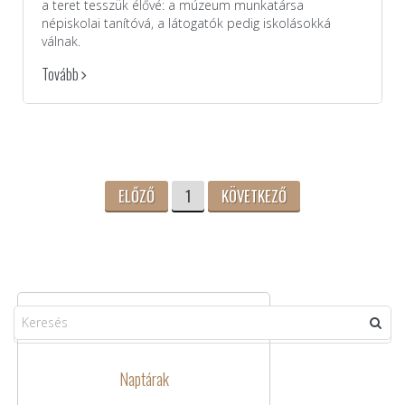
a teret tesszük élővé: a múzeum munkatársa
népiskolai tanítóvá, a látogatók pedig iskolásokká
válnak.
Tovább
ELŐZŐ
1
KÖVETKEZŐ
Naptárak