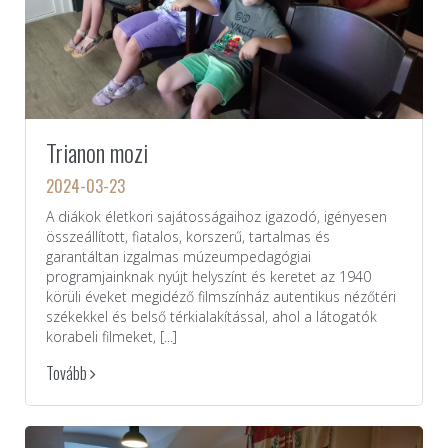
Trianon mozi
2024-03-23
A diákok életkori sajátosságaihoz igazodó, igényesen
összeállított, fiatalos, korszerű, tartalmas és
garantáltan izgalmas múzeumpedagógiai
programjainknak nyújt helyszínt és keretet az 1940
körüli éveket megidéző filmszínház autentikus nézőtéri
székekkel és belső térkialakítással, ahol a látogatók
korabeli filmeket, [...]
Tovább