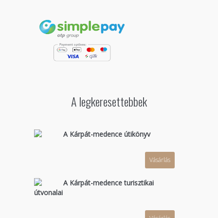
A legkeresettebbek
A Kárpát-medence útikönyv
Vásárlás
A Kárpát-medence turisztikai
útvonalai