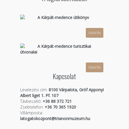
A Kárpát-medence útikönyv
Vásárlás
A Kárpát-medence turisztikai
útvonalai
Vásárlás
Kapcsolat
Levelezési cím:
8100 Várpalota, Gróf Apponyi
Albert liget 1. Pf. 107
Távbeszélő:
+36 88 372 721
Zsebtelefon:
+36 70 365 1920
Villámposta:
latogatokozpont@trianonmuzeum.hu