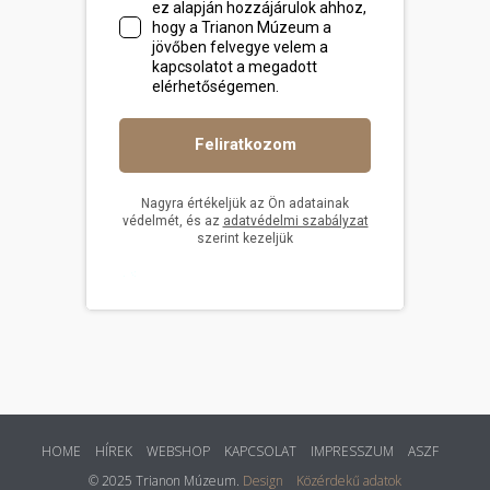
HOME
HÍREK
WEBSHOP
KAPCSOLAT
IMPRESSZUM
ASZF
© 2025 Trianon Múzeum.
Design
Közérdekű adatok