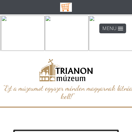
MENU
"Ezt a múzeumot egyszer minden magyarnak látni
kell!"