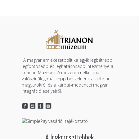
"A magyar emlékezetpolitika egyik legbátrabb,
legfontosabb és leghatásosabb intézménye a
Trianon Múzeum. A múzeum nélkül ma
valószínűleg másképp beszélnénk a külhoni
magyarokról és a kárpát-medencei magyar
integráció esélyeiről."
A legkeresettebbek