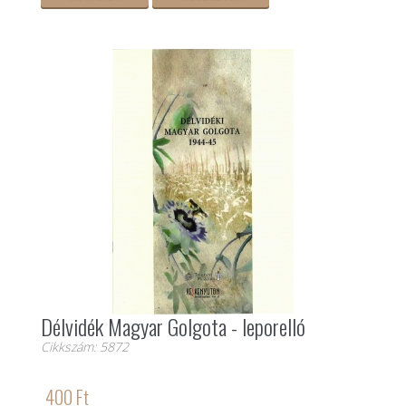
Délvidék Magyar Golgota - leporelló
Cikkszám: 5872
400 Ft