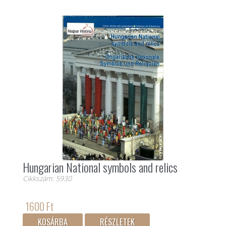
Hungarian National symbols and relics
Cikkszám: 5930
1600 Ft
KOSÁRBA
RÉSZLETEK