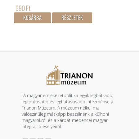
690 Ft
KOSÁRBA
RÉSZLETEK
"A magyar emlékezetpolitika egyik legbátrabb,
legfontosabb és leghatásosabb intézménye a
Trianon Múzeum. A múzeum nélkül ma
valószínűleg másképp beszélnénk a külhoni
magyarokról és a kárpát-medencei magyar
integráció esélyeiről."