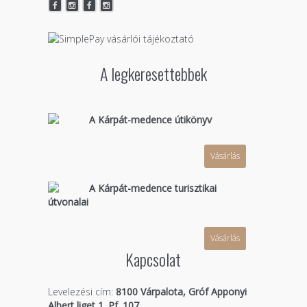
A legkeresettebbek
A Kárpát-medence útikönyv
Vásárlás
A Kárpát-medence turisztikai
útvonalai
Vásárlás
Kapcsolat
Levelezési cím:
8100 Várpalota, Gróf Apponyi
Albert liget 1. Pf. 107