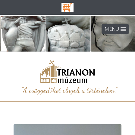
MENU
"A csüggedőket elnyeli a történelem."