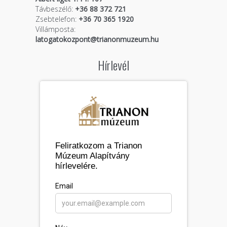
Távbeszélő:
+36 88 372 721
Zsebtelefon:
+36 70 365 1920
Villámposta:
latogatokozpont@trianonmuzeum.hu
Hírlevél