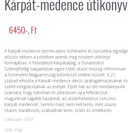
Kárpát-medence útikönyv
6450-, Ft
A Kárpát-medence természetes történelmi és turisztikai egysége
először ebben a kötetben jelenik meg modern útikönyv
formájában. A Felvidéktől Kárpátaljáig, a Dunántúltól
Székelyföldig napjainkban egyre több utazó mozog otthonosan
a történelmi Magyarország különböző vidékei között. A 21.
század elhozta a Kárpát-medence derűs újrafogalmazásának és
szelíd integrációjának az esélyét. Eljött hát az idő mindannyiunk
számára, hogy nyitottan és jókedvűen újra felfedezzük
magunknak tágabb hazánkat, az utolérhetetlenül sokszínű
Kárpát-medencét. Semmi mást nem kell tenni, mint utazni.
Utazni, barátkozni, szabadnak lenni, örülni és emlékezni.
Cikkszám: 5557
Súly: 0 kg