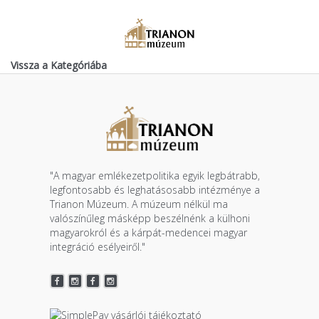
Vissza a Kategóriába
"A magyar emlékezetpolitika egyik legbátrabb,
legfontosabb és leghatásosabb intézménye a
Trianon Múzeum. A múzeum nélkül ma
valószínűleg másképp beszélnénk a külhoni
magyarokról és a kárpát-medencei magyar
integráció esélyeiről."