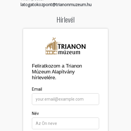
latogatokozpont@trianonmuzeum.hu
Hírlevél