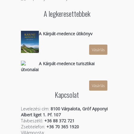
A legkeresettebbek
A Kárpát-medence útikönyv
Vásárlás
A Kárpát-medence turisztikai
útvonalai
Vásárlás
Kapcsolat
Levelezési cím:
8100 Várpalota, Gróf Apponyi
Albert liget 1. Pf. 107
Távbeszélő:
+36 88 372 721
Zsebtelefon:
+36 70 365 1920
Villámposta: