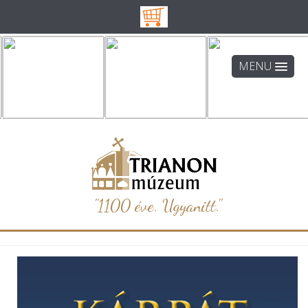
MENU
"1100 éve. Ugyanitt."