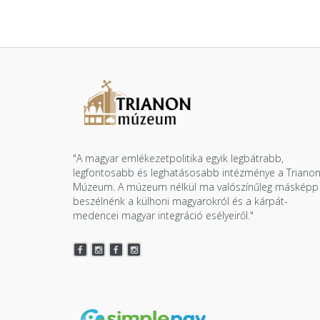
"A magyar emlékezetpolitika egyik legbátrabb,
legfontosabb és leghatásosabb intézménye a Triano
Múzeum. A múzeum nélkül ma valószínűleg másképp
beszélnénk a külhoni magyarokról és a kárpát-
medencei magyar integráció esélyeiről."