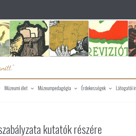
nitt."
Múzeumi élet
Múzeumpedagógia
Érdekességek
Látogatói i
szabályzata kutatók részére