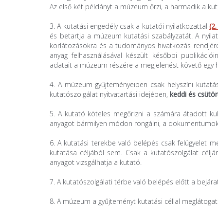
Az első két példányt a múzeum őrzi, a harmadik a kut
3. A kutatási engedély csak a kutatói nyilatkozattal
(2.
és betartja a múzeum kutatási szabályzatát. A nyila
korláto­zásokra és a tudományos hivatkozás rendjére
anyag felhasználásával készült későbbi publikációinak
adatait a múzeum részére a megjelenést követő egy 
4. A múzeum gyűjteményeiben csak helyszíni kutatá
kutatószolgálat nyitvatartási idejében,
keddi és csütö
5. A kutató köteles megőrizni a számára átadott kultu
anyagot bármilyen módon rongálni, a dokumentu­mokban 
6. A kutatási terekbe való belépés csak
felügyelet m
kutatása céljából sem. Csak a kutatószolgálat céljár
anyagot vizsgálhatja a kutató.
7. A kutatószolgálati térbe való belépés előtt a bejárat
8. A múzeum a gyűjteményt kutatási céllal meglátogat