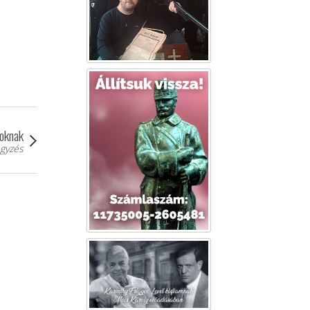
yoknak
gyzés