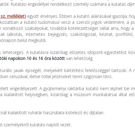
atóé. Kutatási engedéllyel rendelkező személy számára a kutatás díj
 sz. melléklet)
együtt
érvényes. Ebben a kutató aláírásá­val igazolja, ho
tkozatban a kutató tudomásul veszi a szerzői jogok védelmére, a pub
 vonatkozó szabályokat, továbbá kötelezettséget vállal arra, hogy a
 (alkotás, internetes bejegyzés, szakdolgozat, kézirat, portfólió, k
hónapon belül megküldi.
s
lehetséges. A kutatásra kizárólag előzetes időpont-egyeztetést kö
rtöki napokon 10 és 16 óra között
van lehetőség.
rális javak épségét, melyekért kárté­rítési felelősséggel tartozik. 
ceruzával, illetve tollal jelzéseket tenni szigorúan tilos.
ellett engedélyezett. A gyűjteményi raktárba kutató nem léphet be m
a kialakított helyiségben, kizárólag a múzeum munkatársai által elő
nál kialakított ruhatár használata kötele­ző és díjtalan.
ó személyekről kutatási naplót vezet.