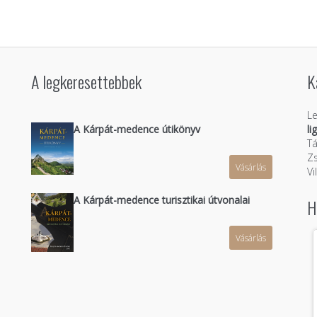
A legkeresettebbek
K
Le
A Kárpát-medence útikönyv
li
Tá
Zs
Vásárlás
n
Vi
A Kárpát-medence turisztikai útvonalai
H
Vásárlás