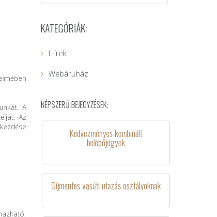
KATEGÓRIÁK:
Hírek
Webáruház
telmében
NÉPSZERŰ BEJEGYZÉSEK:
unkát. A
lját. Az
gkezdése
Kedvezményes kombinált
belépőjegyek
Díjmentes vasúti utazás osztályoknak
házható.