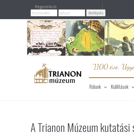
Regisztráció
"1100 éve. Ugya
Rólunk
Kiállítások
A Trianon Múzeum kutatási 