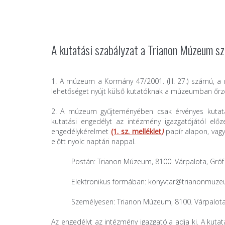
A kutatási szabályzat a Trianon Múzeum sz
1. A múzeum a Kormány 47/2001. (III. 27.) számú, a
lehetőséget nyújt külső kutatóknak a múzeumban őrz
2. A múzeum gyűjteményében csak érvényes kutatá
kutatási engedélyt az intézmény igazgatójától előz
engedélykérelmet
(1. sz. melléklet
)
papír alapon, vagy
előtt nyolc naptári nappal.
Postán: Trianon Múzeum, 8100. Várpalota, Gróf Ap
Elektronikus formában: konyvtar@trianonmuz
Személyesen: Trianon Múzeum, 8100. Várpalota, 
Az engedélyt az intézmény igazgatója adja ki. A kut