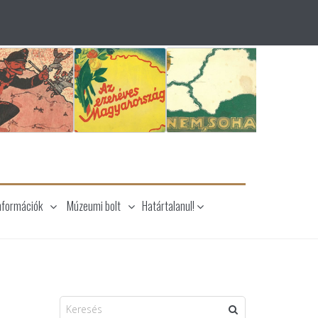
nformációk
Múzeumi bolt
Határtalanul!