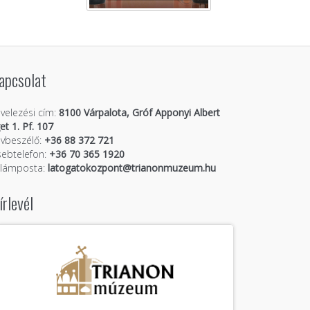
apcsolat
velezési cím:
8100 Várpalota, Gróf Apponyi Albert
get 1. Pf. 107
vbeszélő:
+36 88 372 721
ebtelefon:
+36 70 365 1920
llámposta:
latogatokozpont@trianonmuzeum.hu
írlevél