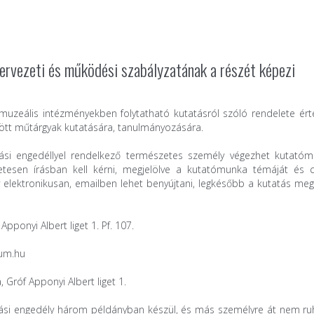
ervezeti és működési szabályzatának a részét képezi
 muzeális intézményekben folytatható kutatásról szóló rendelete ér
ött műtárgyak kutatására, tanulmányozására.
si engedéllyel rendelkező természetes személy végezhet kutatóm
etesen írásban kell kérni, megjelölve a kutatómunka témáját és cé
 elektronikusan, emailben lehet benyújtani, legkésőbb a kutatás me
ponyi Albert liget 1. Pf. 107.
eum.hu
Gróf Apponyi Albert liget 1.
atási engedély három példányban készül, és más személyre át nem ru