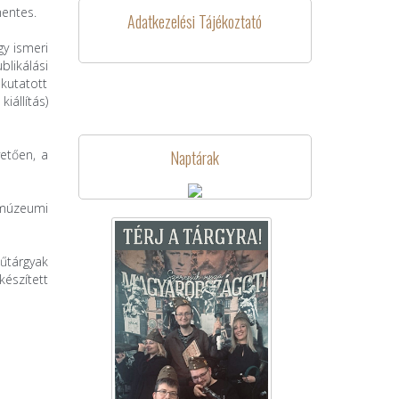
mentes.
Adatkezelési Tájékoztató
gy ismeri
likálási
 kutatott
iállítás)
vetően, a
Naptárak
A múzeumi
űtárgyak
készített