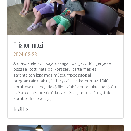
Trianon mozi
2024-03-23
A diákok életkori sajátosságaihoz igazodó, igényesen
összeállított, fiatalos, korszerű, tartalmas és
garantáltan izgalmas múzeumpedagógiai
programjainknak nyújt helyszínt és keretet az 1940
körüli éveket megidéző filmszínház autentikus nézőtéri
székekkel és belső térkialakítással, ahol a látogatók
korabeli filmeket, [...]
Tovább