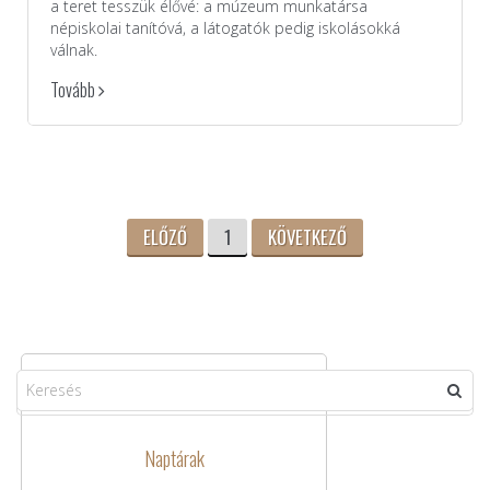
a teret tesszük élővé: a múzeum munkatársa
népiskolai tanítóvá, a látogatók pedig iskolásokká
válnak.
Tovább
ELŐZŐ
1
KÖVETKEZŐ
Naptárak