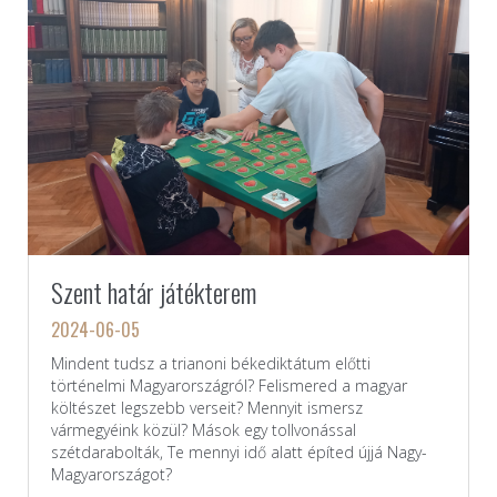
Szent határ játékterem
2024-06-05
Mindent tudsz a trianoni békediktátum előtti
történelmi Magyarországról? Felismered a magyar
költészet legszebb verseit? Mennyit ismersz
vármegyéink közül? Mások egy tollvonással
szétdarabolták, Te mennyi idő alatt építed újjá Nagy-
Magyarországot?