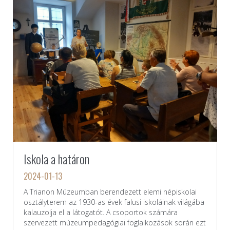
Iskola a határon
2024-01-13
A Trianon Múzeumban berendezett elemi népiskolai
osztályterem az 1930-as évek falusi iskoláinak világába
kalauzolja el a látogatót. A csoportok számára
szervezett múzeumpedagógiai foglalkozá­sok során ezt