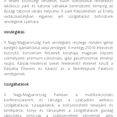
A védett közösségi területtel, külön vizesblokkal rendelkező
lakókocsi park és katonai sátrakkal berendezett kemping az
ifjúsági táborok ideális helyszíne. A park főépületében az Erdély
vadászkastélyban ingyenes wifi szolgáltatást biztosítunk
vendégeink számára.
Vendéglátás
A Nagy-Magyarország Park vendéglátó részlege minden igényt
kielégítő ajánlattokkal várja vendégeit. A mintegy 250 fő étkezését
biztosító, korszerűen felszerelt konyhája, magasan képzett
személyzete prémium színvonalú, igazi gasztronómiai élményt
nyújtó, Kárpát-medencei ízeket felelevenítő ételeket készít a
Kárpátia Étterem és Kávézó és a Nemfelejtünk Falatozó
vendégeinek.
Szolgáltatások
A Nagy-Magyarország Parkban a multifunkcionális
konferenciaterem és társalgó, a szabadtéri wellness
szolgáltatások, túraajánlatok, a kölcsönözhető terepjáró és
kerékpárok, könyv és társasjáték a szolgáltatások gazdag
választéka nemcsak a szállóvendégek kényelmét, aktív