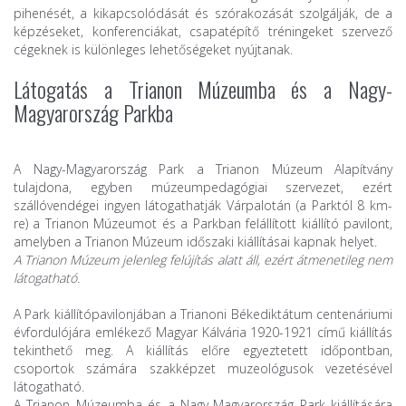
pihenését, a kikapcsolódását és szórakozását szolgálják, de a
képzéseket, konferenciákat, csapatépítő tréningeket szervező
cégeknek is különleges lehetőségeket nyújtanak.
Látogatás a Trianon Múzeumba és a Nagy-
Magyarország Parkba
A Nagy-Magyarország Park a Trianon Múzeum Alapítvány
tulajdona, egyben múzeumpedagógiai szervezet, ezért
szállóvendégei ingyen látogathatják Várpalotán (a Parktól 8 km-
re) a Trianon Múzeumot és a Parkban felállított kiállító pavilont,
amelyben a Trianon Múzeum időszaki kiállításai kapnak helyet.
A Trianon Múzeum jelenleg felújítás alatt áll, ezért átmenetileg nem
látogatható.
A Park kiállítópavilonjában a Trianoni Békediktátum centenáriumi
évfordulójára emlékező Magyar Kálvária 1920-1921 című kiállítás
tekinthető meg. A kiállítás előre egyeztetett időpontban,
csoportok számára szakképzet muzeológusok vezetésével
látogatható.
A Trianon Múzeumba és a Nagy-Magyarország Park kiállítására