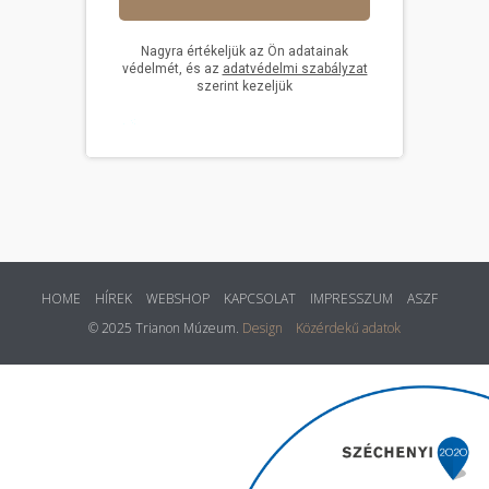
HOME
HÍREK
WEBSHOP
KAPCSOLAT
IMPRESSZUM
ASZF
© 2025 Trianon Múzeum.
Design
Közérdekű adatok