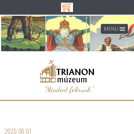
MENU
"Mindent felírunk."
2020-06-01