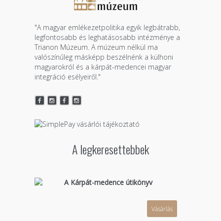
"A magyar emlékezetpolitika egyik legbátrabb,
legfontosabb és leghatásosabb intézménye a
Trianon Múzeum. A múzeum nélkül ma
valószínűleg másképp beszélnénk a külhoni
magyarokról és a kárpát-medencei magyar
integráció esélyeiről."
A legkeresettebbek
A Kárpát-medence útikönyv
Vásárlás