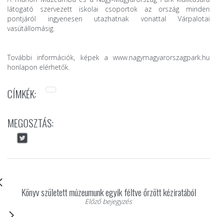
látogató szervezett iskolai csoportok az ország minden
pontjáról ingyenesen utazhatnak vonattal Várpalotai
vasútállomásig.
További információk, képek a
www.nagymagyarorszagpark.hu
honlapon elérhetők.
CÍMKÉK:
MEGOSZTÁS:
Könyv született múzeumunk egyik féltve őrzött kéziratából
Előző bejegyzés