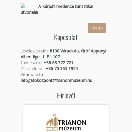
A Kárpát-medence turisztikai
útvonalai
Vásárlás
Kapcsolat
Levelezési cím:
8100 Várpalota, Gróf Apponyi
Albert liget 1. Pf. 107
Távbeszélő:
+36 88 372 721
Zsebtelefon:
+36 70 365 1920
Villámposta:
latogatokozpont@trianonmuzeum.hu
Hírlevél