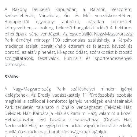
A Bakony Dél-keleti kapujában, a Balaton, Veszprém,
Székesfehérvár, Várpalota, Zirc és Mór vonzáskörzetében,
Budapesttől egyórányi autóútra, páratlan természeti
környezetben, a boldog békeidő hangulatát idéző 4 hektáros
pihenőpark várja vendégeit. Az egyedülálló Nagy-Magyarország
Park élményt mintegy 100 színvonalas szálláshely, a Kárpát-
medence ételeit, borait kínáló étterem és falatozó, kávézó és
borozó, az aktív pihenést, kikapcsolódást, szórakozást biztosító
szolgáltatások, fesztiválok, kulturális és sportrendezvények
biztosítják.
Szállás
A Nagy-Magyarország Park szálláshelyei minden igényt
kielégítenek. Az Erdély vadászkastély 11 fürdőszobás szobája
megfelel a szállodai komfortot igénylő vendégek elvárásainak.A
Park területén található 4 önálló vendégházat (Felvidék Ház,
Délvidék Ház, Kárpátalja Ház és Partium Ház), valamint a közeli
Hétházpusztán lévő további 2 vadászházat (Őrvidék Ház,
Nedecvidék Ház) az egylégtérben üdülni vágyó, intimitást kedvelő,
önellátó családoknak, baráti társaságoknak ajánljuk.