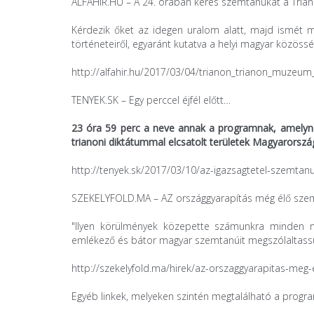
ALFAHIR.HU – A 24. órában keres szemtanúkat a Tri
Kérdezik őket az idegen uralom alatt, majd ismét 
történeteiről, egyaránt kutatva a helyi magyar közöss
http://alfahir.hu/2017/03/04/trianon_trianon_muzeu
TENYEK.SK – Egy perccel éjfél előtt…
23 óra 59 perc a neve annak a programnak, amelynek 
trianoni diktátummal elcsatolt területek Magyarorsz
http://tenyek.sk/2017/03/10/az-igazsagtetel-szemtanui
SZEKELYFOLD.MA – AZ országgyarapítás még élő szem
"Ilyen körülmények közepette számunkra minden m
emlékező és bátor magyar szemtanúit megszólaltassuk
http://szekelyfold.ma/hirek/az-orszaggyarapitas-meg
Egyéb linkek, melyeken szintén megtalálható a progra