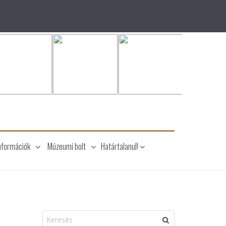
nformációk
Múzeumi bolt
Határtalanul!