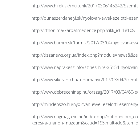
http://www.hirek.sk/multunk/20170306145242/Szemt
http://dunaszerdahelyi.sk/nyolcvan-evvel-ezelotti-es
http://itthon.ma/karpatmedence.php?cikk_id=18108
http://www.bumm.sk/turmix/2017/03/04/nyolcvan-evv
http://tiszanews.org.ua/index.php?module=news&&t
http://www.naprakesz.info/szines-hirek/6154-nyolcva
http://www.sikerado.hu/tudomany/2017/03/04/Szem
http://www.debreceninap.hu/orszag/2017/03/04/80-e
http://mindenszo.hu/nyolcvan-evvel-ezelotti-esemen
http://www.ringmagazin.hu/index.php?option=com_con
keresi-a-trianon-muzeum&catid=195:mult-ido&Itemi