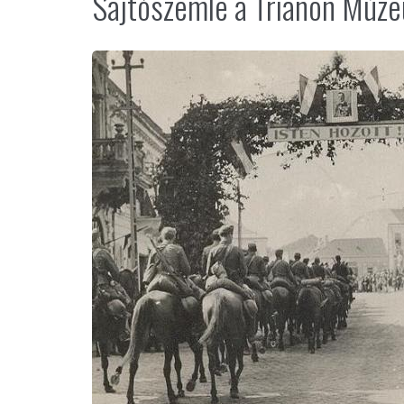
Sajtószemle a Trianon Múze