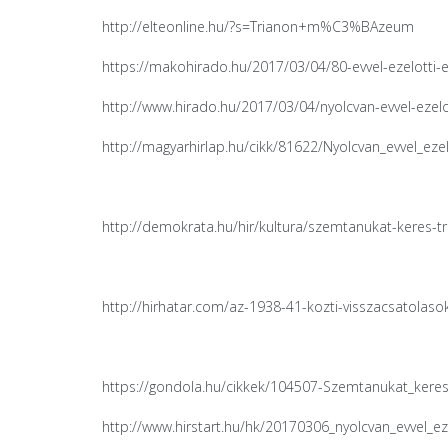
http://elteonline.hu/?s=Trianon+m%C3%BAzeum
https://makohirado.hu/2017/03/04/80-evvel-ezelotti
http://www.hirado.hu/2017/03/04/nyolcvan-evvel-eze
http://magyarhirlap.hu/cikk/81622/Nyolcvan_evvel_e
http://demokrata.hu/hir/kultura/szemtanukat-keres
http://hirhatar.com/az-1938-41-kozti-visszacsatolas
https://gondola.hu/cikkek/104507-Szemtanukat_ker
http://www.hirstart.hu/hk/20170306_nyolcvan_evvel_