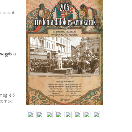
 mondott
vagyis a
még élő,
kornak.