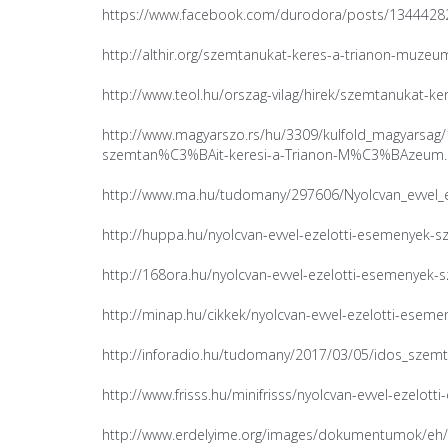
https://www.facebook.com/durodora/posts/134442
http://althir.org/szemtanukat-keres-a-trianon-muze
http://www.teol.hu/orszag-vilag/hirek/szemtanukat-
http://www.magyarszo.rs/hu/3309/kulfold_magyars
szemtan%C3%BAit-keresi-a-Trianon-M%C3%BAzeum
http://www.ma.hu/tudomany/297606/Nyolcvan_evvel_
http://huppa.hu/nyolcvan-evvel-ezelotti-esemenyek-
http://168ora.hu/nyolcvan-evvel-ezelotti-esemenyek
http://minap.hu/cikkek/nyolcvan-evvel-ezelotti-ese
http://inforadio.hu/tudomany/2017/03/05/idos_szem
http://www.frisss.hu/minifrisss/nyolcvan-evvel-ezelo
http://www.erdelyime.org/images/dokumentumok/eh