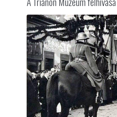
A Trianon Múzeum felhívása 