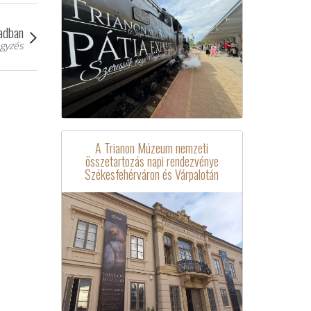
zadban
gyzés
A Trianon Múzeum nemzeti
összetartozás napi rendezvénye
Székesfehérváron és Várpalotán