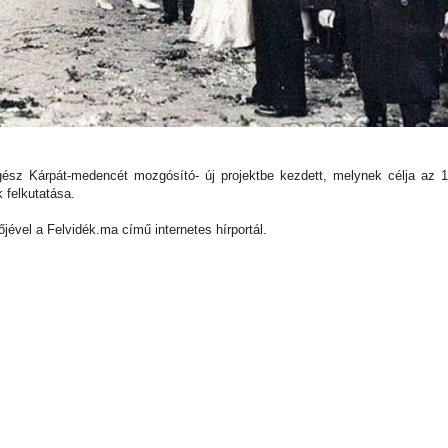
ész Kárpát-medencét mozgósító- új projektbe kezdett, melynek célja az 
 felkutatása.
tőjével a Felvidék.ma című internetes hírportál.