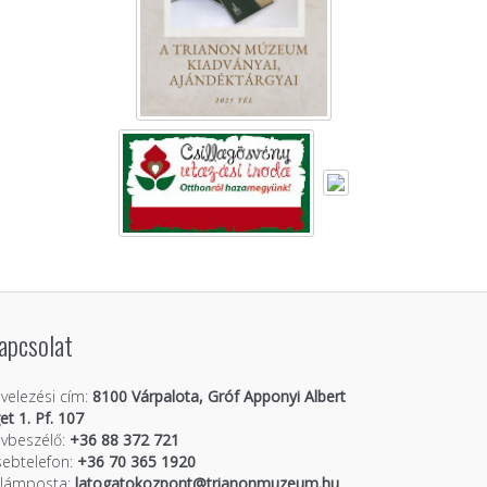
apcsolat
velezési cím:
8100 Várpalota, Gróf Apponyi Albert
get 1. Pf. 107
vbeszélő:
+36 88 372 721
ebtelefon:
+36 70 365 1920
llámposta:
latogatokozpont@trianonmuzeum.hu