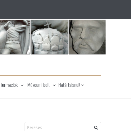
nformációk
Múzeumi bolt
Határtalanul!