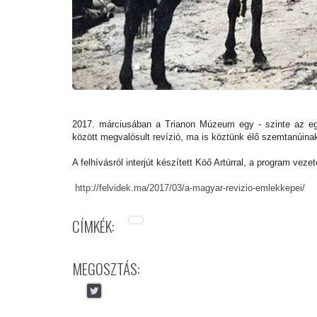
2017. márciusában a Trianon Múzeum egy - szinte az eg
között megvalósult revízió, ma is köztünk élő szemtanúinak
A felhívásról interjút készített Köő Artúrral, a program veze
http://felvidek.ma/2017/03/a-magyar-revizio-emlekkepei/
CÍMKÉK:
MEGOSZTÁS: