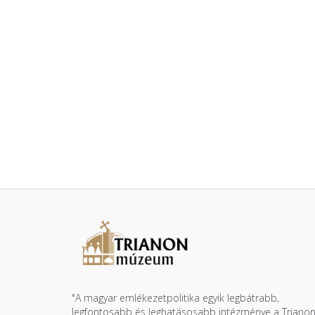
"A magyar emlékezetpolitika egyik legbátrabb,
legfontosabb és leghatásosabb intézménye a Triano