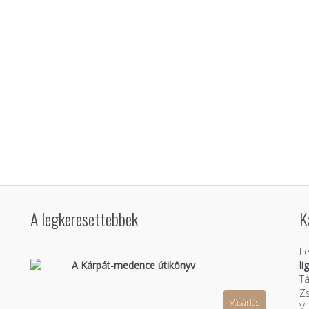
A legkeresettebbek
K
Le
A Kárpát-medence útikönyv
li
Tá
Zs
Vásárlás
n
Vi