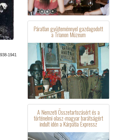
Páratlan gyűjteménnyel gazdagodott
a Trianon Múzeum
1938-1941
A Nemzeti Összetartozásért és a
történelmi olasz-magyar barátságért
indult idén a Kárpátia Expressz