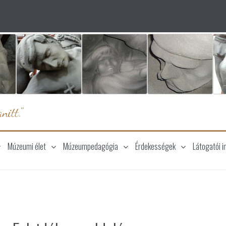
nitt."
Múzeumi élet
Múzeumpedagógia
Érdekességek
Látogatói i