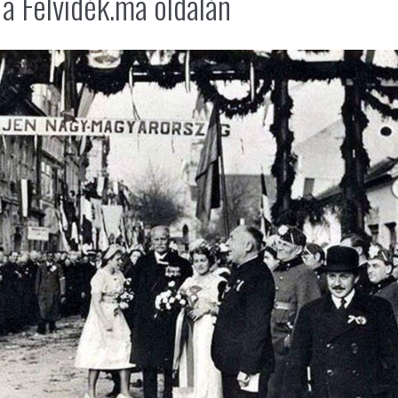
a Felvidék.ma oldalán