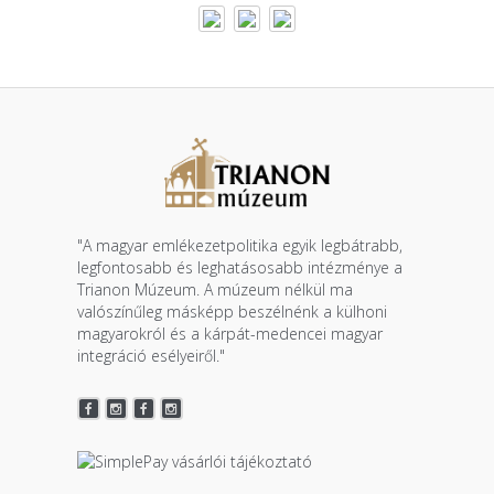
"A magyar emlékezetpolitika egyik legbátrabb,
legfontosabb és leghatásosabb intézménye a
Trianon Múzeum. A múzeum nélkül ma
valószínűleg másképp beszélnénk a külhoni
magyarokról és a kárpát-medencei magyar
integráció esélyeiről."