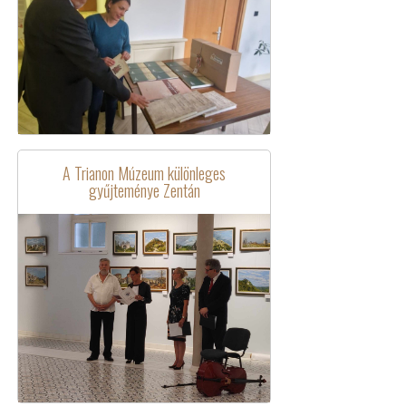
A Trianon Múzeum különleges
gyűjteménye Zentán