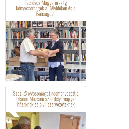
Ezeréves Magyarország
könyvcsomagok a Délvidéken és a
Bánságban
Száz könyvcsomagot adományozott a
Trianon Múzeum az erdélyi magyar
házaknak és civil szervezeteknek