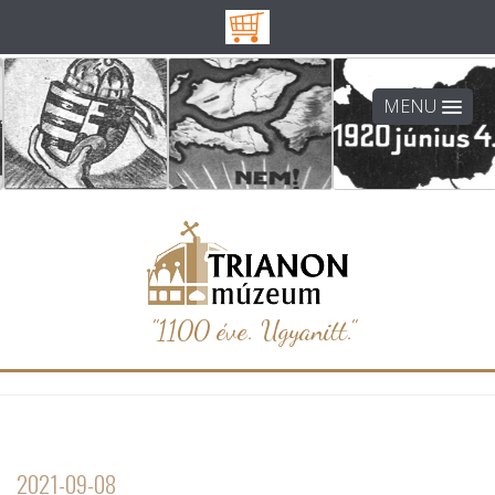
MENU
"1100 éve. Ugyanitt."
2021-09-08