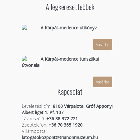
A legkeresettebbek
A Kárpát-medence útikönyv
Vásárlás
A Kárpát-medence turisztikai
útvonalai
Vásárlás
Kapcsolat
Levelezési cím:
8100 Várpalota, Gróf Apponyi
Albert liget 1. Pf. 107
Távbeszélő:
+36 88 372 721
Zsebtelefon:
+36 70 365 1920
Villámposta:
latogatokozpont@trianonmuzeum.hu