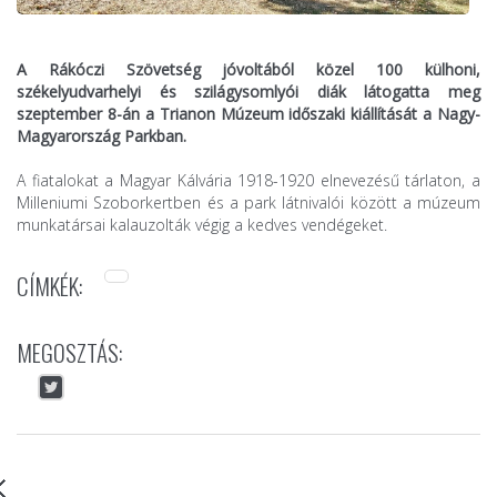
A Rákóczi Szövetség jóvoltából közel 100 külhoni,
székelyudvarhelyi és szilágysomlyói diák látogatta meg
szeptember 8-án a Trianon Múzeum időszaki kiállítását a Nagy-
Magyarország Parkban.
A fiatalokat a Magyar Kálvária 1918-1920 elnevezésű tárlaton, a
Milleniumi Szoborkertben és a park látnivalói között a múzeum
munkatársai kalauzolták végig a kedves vendégeket.
CÍMKÉK:
MEGOSZTÁS: