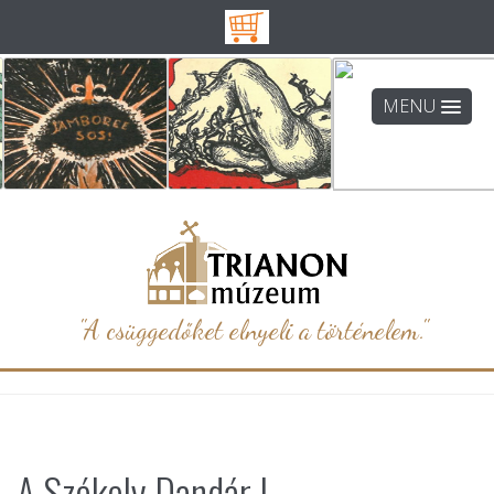
MENU
"A csüggedőket elnyeli a történelem."
A Székely Dandár I.