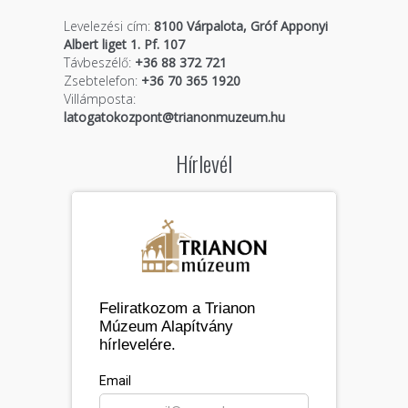
Levelezési cím:
8100 Várpalota, Gróf Apponyi
Albert liget 1. Pf. 107
Távbeszélő:
+36 88 372 721
Zsebtelefon:
+36 70 365 1920
Villámposta:
latogatokozpont@trianonmuzeum.hu
Hírlevél