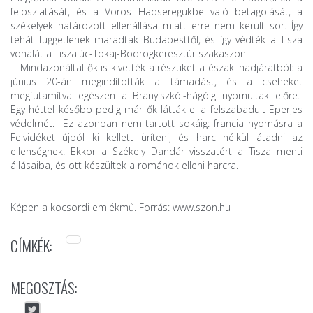
feloszlatását, és a Vörös Hadseregükbe való betagolását, a
székelyek határozott ellenállása miatt erre nem került sor. Így
tehát függetlenek maradtak Budapesttől, és így védték a Tisza
vonalát a Tiszalúc-Tokaj-Bodrogkeresztúr szakaszon.
Mindazonáltal ők is kivették a részüket a északi hadjáratból: a
június 20-án megindították a támadást, és a cseheket
megfutamítva egészen a Branyiszkói-hágóig nyomultak előre.
Egy héttel később pedig már ők látták el a felszabadult Eperjes
védelmét. Ez azonban nem tartott sokáig: francia nyomásra a
Felvidéket újból ki kellett üríteni, és harc nélkül átadni az
ellenségnek. Ekkor a Székely Dandár visszatért a Tisza menti
állásaiba, és ott készültek a románok elleni harcra.
Képen a kocsordi emlékmű. Forrás: www.szon.hu
CÍMKÉK:
MEGOSZTÁS: