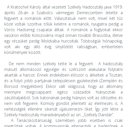
A Kratochvil Károly által vezetett Székely Hadosztály java 1919.
április 26-án a Szabolcs vármegyei Demecserben letette a
fegyvert a románok előtt. Választásuk nem volt, mivel két tűz
közé voltak szorítva: tőlük keletre a románok, nyugatra pedig a
Vörös Hadsereg csapatai álltak. A románok a foglyokat ekkor
vasúton előbb Kolozsvárra majd onnan tovább Brassóba, illetve
egy részüket pedig Moldvába hurcolták. Többségük hónapokig,
volt aki egy álló évig sínylődött rabságban, embertelen
körülmények között.
De nem minden székely tette le a fegyvert. A hadosztály
másutt állomásozó egységei és szétszórt alakulatai folytatni
akarták a harcot. Ennek érdekében először is átkeltek a Tisztán,
és a folyó jobb partjának településein gyülekeztek (Zemplén és
Borsod megyékben). Ekkor vált világossá, hogy az állomány
mennyire megcsappant: egész századok hiányoztak a
zászlóaljakból. Sok katonának pedig hiányos volt az öltözéke, és
nem volt fegyvere. Komoly gondot jelentett az élelmezés is. A
nehézségek ellenére sikerült újjászervezni őket. Így jött létre a
Székely Hadosztály maradványaiból az ún. „Székely Dandár”.
A Tanácsköztársaság szemében jobb esetben is csak
megtűrtek voltak. A kommunisták eltervezték e haderőnek a