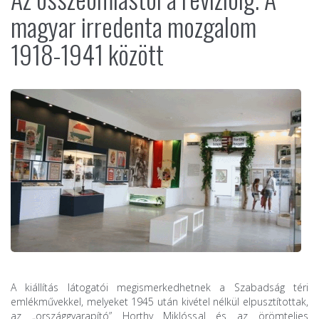
magyar irredenta mozgalom
1918-1941 között
A kiállítás látogatói megismerkedhetnek a Szabadság téri
emlékművekkel, melyeket 1945 után kivétel nélkül elpusztítottak,
az „országgyarapító” Horthy Miklóssal és az örömteljes