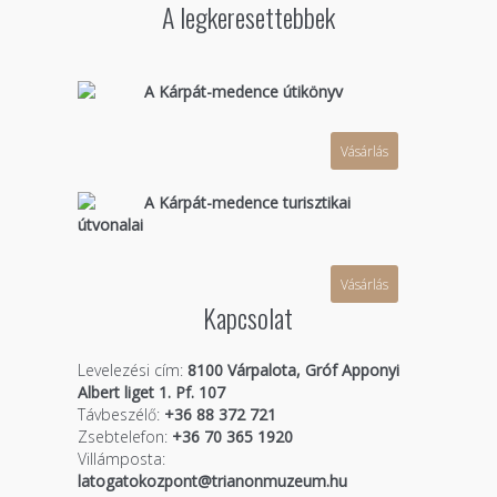
A legkeresettebbek
A Kárpát-medence útikönyv
Vásárlás
A Kárpát-medence turisztikai
útvonalai
Vásárlás
Kapcsolat
Levelezési cím:
8100 Várpalota, Gróf Apponyi
Albert liget 1. Pf. 107
Távbeszélő:
+36 88 372 721
Zsebtelefon:
+36 70 365 1920
Villámposta:
latogatokozpont@trianonmuzeum.hu