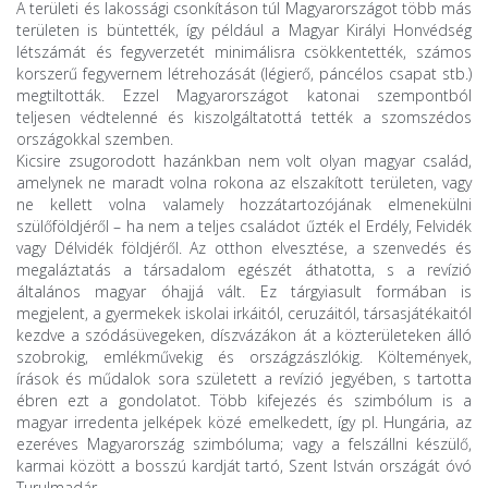
A területi és lakossági csonkításon túl Magyarországot több más
területen is büntették, így például a Magyar Királyi Honvédség
létszámát és fegyverzetét minimálisra csökkentették, számos
korszerű fegyvernem létrehozását (légierő, páncélos csapat stb.)
megtiltották. Ezzel Magyarországot katonai szempontból
teljesen védtelenné és kiszolgáltatottá tették a szomszédos
országokkal szemben.
Kicsire zsugorodott hazánkban nem volt olyan magyar család,
amelynek ne maradt volna rokona az elszakított területen, vagy
ne kellett volna valamely hozzátartozójának elmenekülni
szülőföldjéről – ha nem a teljes családot űzték el Erdély, Felvidék
vagy Délvidék földjéről. Az otthon elvesztése, a szenvedés és
megaláztatás a társadalom egészét áthatotta, s a revízió
általános magyar óhajjá vált. Ez tárgyiasult formában is
megjelent, a gyermekek iskolai irkáitól, ceruzáitól, társasjátékaitól
kezdve a szódásüvegeken, díszvázákon át a közterületeken álló
szobrokig, emlékművekig és országzászlókig. Költemények,
írások és műdalok sora született a revízió jegyében, s tartotta
ébren ezt a gondolatot. Több kifejezés és szimbólum is a
magyar irredenta jelképek közé emelkedett, így pl. Hungária, az
ezeréves Magyarország szimbóluma; vagy a felszállni készülő,
karmai között a bosszú kardját tartó, Szent István országát óvó
Turulmadár.