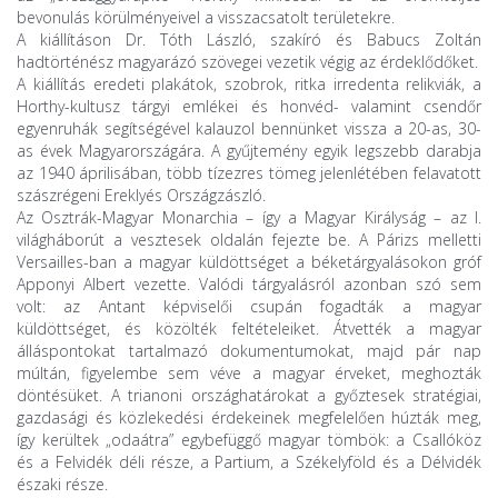
bevonulás körülményeivel a visszacsatolt területekre.
A kiállításon Dr. Tóth László, szakíró és Babucs Zoltán
hadtörténész magyarázó szövegei vezetik végig az érdeklődőket.
A kiállítás eredeti plakátok, szobrok, ritka irredenta relikviák, a
Horthy-kultusz tárgyi emlékei és honvéd- valamint csendőr
egyenruhák segítségével kalauzol bennünket vissza a 20-as, 30-
as évek Magyarországára. A gyűjtemény egyik legszebb darabja
az 1940 áprilisában, több tízezres tömeg jelenlétében felavatott
szászrégeni Ereklyés Országzászló.
Az Osztrák-Magyar Monarchia – így a Magyar Királyság – az I.
világháborút a vesztesek oldalán fejezte be. A Párizs melletti
Versailles-ban a magyar küldöttséget a béketárgyalásokon gróf
Apponyi Albert vezette. Valódi tárgyalásról azonban szó sem
volt: az Antant képviselői csupán fogadták a magyar
küldöttséget, és közölték feltételeiket. Átvették a magyar
álláspontokat tartalmazó dokumentumokat, majd pár nap
múltán, figyelembe sem véve a magyar érveket, meghozták
döntésüket. A trianoni országhatárokat a győztesek stratégiai,
gazdasági és közlekedési érdekeinek megfelelően húzták meg,
így kerültek „odaátra” egybefüggő magyar tömbök: a Csallóköz
és a Felvidék déli része, a Partium, a Székelyföld és a Délvidék
északi része.