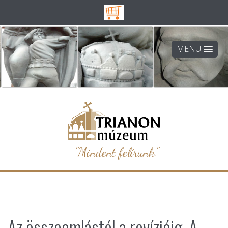
MENU
"Mindent felírunk."
Az összeomlástól a revízióig. A