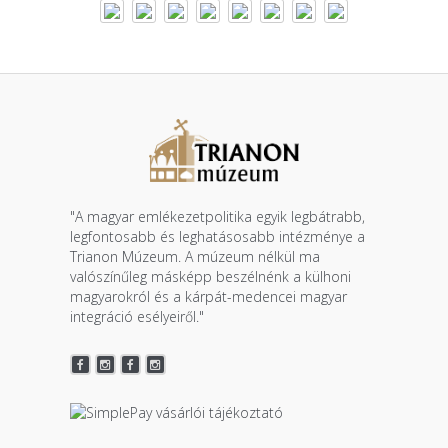
"A magyar emlékezetpolitika egyik legbátrabb,
legfontosabb és leghatásosabb intézménye a
Trianon Múzeum. A múzeum nélkül ma
valószínűleg másképp beszélnénk a külhoni
magyarokról és a kárpát-medencei magyar
integráció esélyeiről."