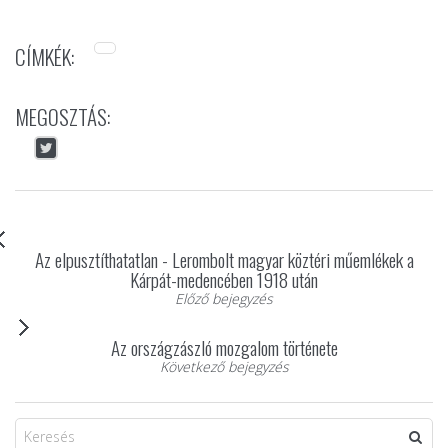
CÍMKÉK:
MEGOSZTÁS:
Az elpusztíthatatlan - Lerombolt magyar köztéri műemlékek a
Kárpát-medencében 1918 után
Előző bejegyzés
Az országzászló mozgalom története
Következő bejegyzés