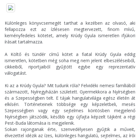
Különleges könyvcsemegét tarthat a kezében az olvasó, aki
fellapozza ezt az ízlésesen megtervezett, finom mívű,
keményfedeles kötetet, amely Krúdy Gyula ismeretlen ifjúkori
írásait tartalmazza.
A Költő és tündér című kötet a fiatal Krúdy Gyula eddig
ismeretlen, kötetben még soha meg nem jelent elbeszéléseiből,
cikkeiből, riportjaiból gyűjtött egybe egy reprezentatív
válogatást.
Ki az a Krúdy Gyula? Mit tudunk róla? Felvidéki nemesi famíliából
származott, Nyíregyházán született. Gyermekkora a Nyírségben
és a Szepességben telt. E tájak hangulatvilága egész életén át
elkíséri. Történeteinek többsége egy képzeletbeli, mesés
Szepességben vagy egy sejtelmes köntösben megjelenő
Nyírségben játszódik, később egy újfajta képzelt tájként a régi
Pest-Buda látomása is megjelenik.
Sokan rajonganak érte, szenvedélyesen gyűjtik a műveit,
élvezettel idézik az ízes, különleges hangulatú, sejtelmes, az írói