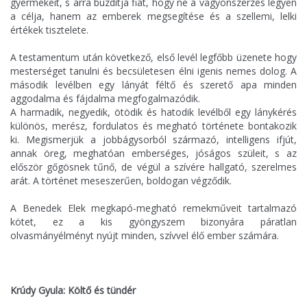
gyermekeit, s arra buzdítja fiát, hogy ne a vagyonszerzés legyen
a célja, hanem az emberek megsegítése és a szellemi, lelki
értékek tisztelete.
A testamentum után következő, első levél legfőbb üzenete hogy
mesterséget tanulni és becsületesen élni igenis nemes dolog. A
második levélben egy lányát féltő és szerető apa minden
aggodalma és fájdalma megfogalmazódik.
A harmadik, negyedik, ötödik és hatodik levélből egy lánykérés
különös, merész, fordulatos és megható története bontakozik
ki. Megismerjük a jobbágysorból származó, intelligens ifjút,
annak öreg, meghatóan emberséges, jóságos szüleit, s az
először gőgösnek tűnő, de végül a szívére hallgató, szerelmes
arát. A történet meseszerűen, boldogan végződik.
A Benedek Elek megkapó-megható remekműveit tartalmazó
kötet, ez a kis gyöngyszem bizonyára páratlan
olvasmányélményt nyújt minden, szívvel élő ember számára.
Krúdy Gyula: Költő és tündér