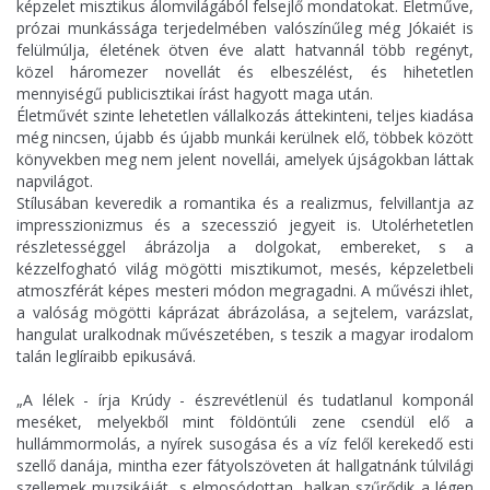
képzelet misztikus álomvilágából felsejlő mondatokat. Életműve,
prózai munkássága terjedelmében valószínűleg még Jókaiét is
felülmúlja, életének ötven éve alatt hatvannál több regényt,
közel háromezer novellát és elbeszélést, és hihetetlen
mennyiségű publicisztikai írást hagyott maga után.
Életművét szinte lehetetlen vállalkozás áttekinteni, teljes kiadása
még nincsen, újabb és újabb munkái kerülnek elő, többek között
könyvekben meg nem jelent novellái, amelyek újságokban láttak
napvilágot.
Stílusában keveredik a romantika és a realizmus, felvillantja az
impresszionizmus és a szecesszió jegyeit is. Utolérhetetlen
részletességgel ábrázolja a dolgokat, embereket, s a
kézzelfogható világ mögötti misztikumot, mesés, képzeletbeli
atmoszférát képes mesteri módon megragadni. A művészi ihlet,
a valóság mögötti káprázat ábrázolása, a sejtelem, varázslat,
hangulat uralkodnak művészetében, s teszik a magyar irodalom
talán leglíraibb epikusává.
„A lélek - írja Krúdy - észrevétlenül és tudatlanul komponál
meséket, melyekből mint földöntúli zene csendül elő a
hullámmormolás, a nyírek susogása és a víz felől kerekedő esti
szellő danája, mintha ezer fátyolszöveten át hallgatnánk túlvilági
szellemek muzsikáját, s elmosódottan, halkan szűrődik a légen