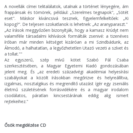
A novellák címei telitalálatok, utalnak a történet lényegére, ám
frappánsak és tömörek, például: „Szerelmes tegnapok", „Sötét
eset". Máskor kíváncsivá tesznek, figyelemfelkeltőek: „Ki
kopog?". De teljesen szokatlanok is lehetnek: „Az aranyparaszt."
„Az írások meggyőzően bizonyítják, hogy a kamasz Krúdyt nem
valamiféle társadalmi kihívások formálták zsenivé: a tizenéves
íróban már minden kétséget kizáróan a mi Szindbádunk, az
Álmodó, a halhatatlan, a legyőzhetetlen Utazó vezeti a szívet és
a tollat.""
Az egyszerű, szép mívű kötet Szabó Pál Csaba
szerkesztésében, a Magyar Egyetemi Kiadó gondozásában
jelent meg. És „az eredeti századvégi akadémiai helyesírási
szabályokat a közölt írásokban megőrizve és helyreállítva,
izgalmas, nosztalgikus és megrendítő utazást ígér egy zseniális
életmű születésének forrásvidékére és a magyar irodalom
csodálatos, páratlan kincsestárának eddig alig ismert
rejtekeihez."
Ősök megidézése CD