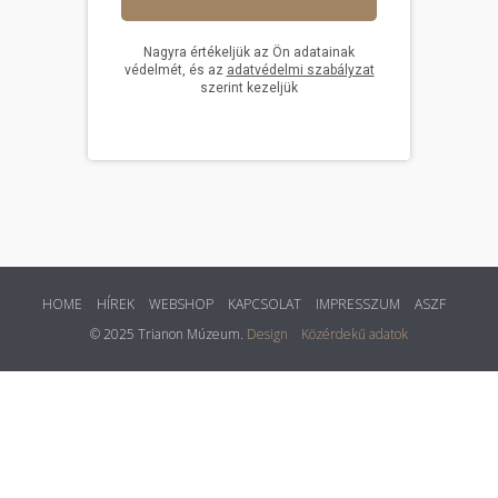
HOME
HÍREK
WEBSHOP
KAPCSOLAT
IMPRESSZUM
ASZF
© 2025 Trianon Múzeum.
Design
Közérdekű adatok