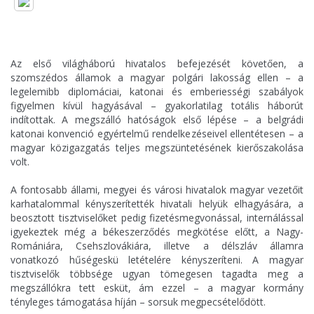
Az első világháború hivatalos befejezését követően, a
szomszédos államok a magyar polgári lakosság ellen – a
legelemibb diplomáciai, katonai és emberiességi szabályok
figyelmen kívül hagyásával – gyakorlatilag totális háborút
indítottak. A megszálló hatóságok első lépése – a belgrádi
katonai konvenció egyértelmű rendelkezéseivel ellentétesen – a
magyar közigazgatás teljes megszüntetésének kierőszakolása
volt.
A fontosabb állami, megyei és városi hivatalok magyar vezetőit
karhatalommal kényszerítették hivatali helyük elhagyására, a
beosztott tisztviselőket pedig fizetésmegvonással, internálással
igyekeztek még a békeszerződés megkötése előtt, a Nagy-
Romániára, Csehszlovákiára, illetve a délszláv államra
vonatkozó hűségeskü letételére kényszeríteni. A magyar
tisztviselők többsége ugyan tömegesen tagadta meg a
megszállókra tett esküt, ám ezzel – a magyar kormány
tényleges támogatása híján – sorsuk megpecsételődött.