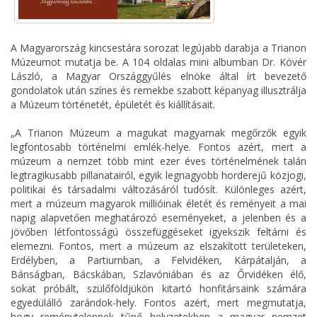
A Magyarország kincsestára sorozat legújabb darabja a Trianon
Múzeumot mutatja be. A 104 oldalas mini albumban Dr. Kövér
László, a Magyar Országgyűlés elnöke által írt bevezető
gondolatok után színes és remekbe szabott képanyag illusztrálja
a Múzeum történetét, épületét és kiállításait.
„A Trianon Múzeum a magukat magyarnak megőrzők egyik
legfontosabb történelmi emlék-helye. Fontos azért, mert a
múzeum a nemzet több mint ezer éves történelmének talán
legtragikusabb pillanatairól, egyik legnagyobb horderejű közjogi,
politikai és társadalmi változásáról tudósít. Különleges azért,
mert a múzeum magyarok millióinak életét és reményeit a mai
napig alapvetően meghatározó eseményeket, a jelenben és a
jövőben létfontosságú összefüggéseket igyekszik feltárni és
elemezni. Fontos, mert a múzeum az elszakított területeken,
Erdélyben, a Partiumban, a Felvidéken, Kárpátalján, a
Bánságban, Bácskában, Szlavóniában és az Őrvidéken élő,
sokat próbált, szülőföldjükön kitartó honfitársaink számára
egyedülálló zarándok-hely. Fontos azért, mert megmutatja,
hogy reménytelennek tűnő helyzetekben a magyar nemzet