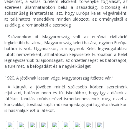
védelmét, a vallási türelem elsőkénti törvénybe foglalását, az
ezeréves államhatárokon belül a szabadság, biztonság és
sokszínűség fenntartását, azt, hogy Európa keleti végváraként,
itt találhatott menedékre minden üldözött, az örményektől a
zsidókig, a románoktól a szerbekig.
Századokon át Magyarország volt az európai civilizáció
legkeletibb hatalma, Magyarország keleti határa, egyben Európa
határa is volt. Ugyanakkor, a magyarok Kelet legnyugatabbra
jutott nemzeteként, állhatatosan képviselték Európában a Kelet
legnagyszerűbb tulajdonságait, az önzetlenséget és bátorságot,
a türelmet, a befogadást és a nagylelkűséget.
A játéknak lassan vége. Magyarország ítéletre vár.”
A kártyát a jövőben minél szélesebb körben szeretnénk
eljuttatni, határon innen és túli iskolákhoz, hogy így a diákok a
játékos tanulás módszerével ismerkedhessenek meg ezzel a
korszakkal, továbbá saját múzeumpedagógiai foglalkozásainkon
is használjuk ezt a játékot.