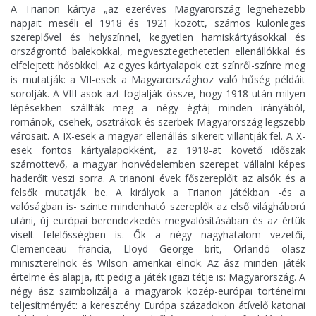
A Trianon kártya „az ezeréves Magyarország legnehezebb
napjait meséli el 1918 és 1921 között, számos különleges
szereplővel és helyszínnel, kegyetlen hamiskártyásokkal és
országrontó balekokkal, megvesztegethetetlen ellenállókkal és
elfelejtett hősökkel. Az egyes kártyalapok ezt színről-színre meg
is mutatják: a VII-esek a Magyarországhoz való hűség példáit
sorolják. A VIII-asok azt foglalják össze, hogy 1918 után milyen
lépésekben szállták meg a négy égtáj minden irányából,
románok, csehek, osztrákok és szerbek Magyarország legszebb
városait. A IX-esek a magyar ellenállás sikereit villantják fel. A X-
esek fontos kártyalapokként, az 1918-at követő időszak
számottevő, a magyar honvédelemben szerepet vállalni képes
haderőit veszi sorra. A trianoni évek főszereplőit az alsók és a
felsők mutatják be. A királyok a Trianon játékban -és a
valóságban is- szinte mindenható szereplők az első világháború
utáni, új európai berendezkedés megvalósításában és az értük
viselt felelősségben is. Ők a négy nagyhatalom vezetői,
Clemenceau francia, Lloyd George brit, Orlandó olasz
miniszterelnök és Wilson amerikai elnök. Az ász minden játék
értelme és alapja, itt pedig a játék igazi tétje is: Magyarország. A
négy ász szimbolizálja a magyarok közép-európai történelmi
teljesítményét: a keresztény Európa századokon átívelő katonai