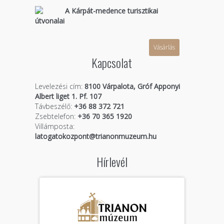
A Kárpát-medence turisztikai
útvonalai
Vásárlás
Kapcsolat
Levelezési cím:
8100 Várpalota, Gróf Apponyi
Albert liget 1. Pf. 107
Távbeszélő:
+36 88 372 721
Zsebtelefon:
+36 70 365 1920
Villámposta:
latogatokozpont@trianonmuzeum.hu
Hírlevél