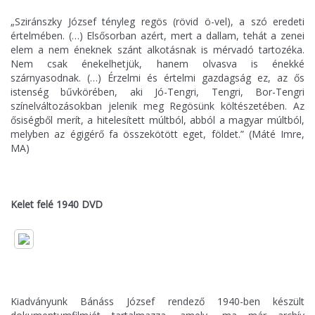
„Sziránszky József tényleg regös (rövid ö-vel), a szó eredeti
értelmében. (…) Elsősorban azért, mert a dallam, tehát a zenei
elem a nem éneknek szánt alkotásnak is mérvadó tartozéka.
Nem csak énekelhetjük, hanem olvasva is énekké
szárnyasodnak. (…) Érzelmi és értelmi gazdagság ez, az ős
istenség bűvkörében, aki Jó-Tengri, Tengri, Bor-Tengri
színelváltozásokban jelenik meg Regösünk költészetében. Az
ősiségből merít, a hitelesített múltból, abból a magyar múltból,
melyben az égigérő fa összekötött eget, földet.” (Máté Imre,
MA)
Kelet felé 1940 DVD
Kiadványunk Bánáss József rendező 1940-ben készült