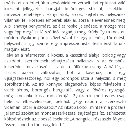
máris tetten érhetjük a későbbiekben vérbeli lírai epikussá váló
írózseni jellegzetes hangját, különleges stílusát, eklektikus
művészi tehetségét. Hangulatok, arcok, sejtelmes helyszínek
villannak fel, korabeli emberek alakjai, sorsai elevenednek meg.
A pillanatnyi benyomást, az élet röpke jelenéseit, a mozgalmas
vagy épp megállni látszó időt ragadja meg Krúdy Gyula mesteri
módon. Gyakran pár jelzővel vázol fel egy jelenést, történést,
helyszínt, s így szinte egy impresszionista festményt látunk
magunk előtt.
Felvillan a házmester, a kocsis, a kasszírnő alakja, boldog vagy
csalódott szerelmesek sóhajtozása hallatszik, s az édesbús,
keserédes muzsikaszó is szinte a fülünkbe cseng. A háttér, a
díszlet pazarul változatos, hol a kávéház, hol egy
újságszerkesztőség, hol egy borongós utca a helyszín, s még
sorolhatnánk. Az író könnyed eleganciával képes felvázolni a
vidék álmos, borongós hangulatát vagy a főváros nyüzsgő,
mégis melankolikus atmoszféráját. Gyakran in medias res csap
bele az elbeszélésekbe, például: „Egy napon a szerkesztő
vidáman jött ki a szobából." Az inkább költői, mintsem a prózára
jellemző szokatlan mondatszerkezetei sajátságos ízt, színezetet
kölcsönöznek az elbeszéléseknek: „A hangulat rózsaszín fátyola
összecsapott a társaság felett."