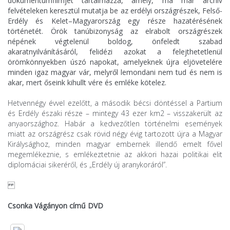
dokumentumfilmjét tartalmazza, amely, ma már archív
felvételeken keresztül mutatja be az erdélyi országrészek, Felső-
Erdély és Kelet–Magyarország egy része hazatérésének
történetét. Örök tanúbizonyság az elrabolt országrészek
népének végtelenül boldog, önfeledt szabad
akaratnyilvánításáról, felidézi azokat a felejthetetlenül
örömkönnyekben úszó napokat, amelyeknek újra eljövetelére
minden igaz magyar vár, melyről lemondani nem tud és nem is
akar, mert őseink kihullt vére és emléke kötelez.
Hetvennégy évvel ezelőtt, a második bécsi döntéssel a Partium
és Erdély északi része – mintegy 43 ezer km2 – visszakerült az
anyaországhoz. Habár a kedvezőtlen történelmi események
miatt az országrész csak rövid négy évig tartozott újra a Magyar
Királysághoz, minden magyar embernek illendő emelt fővel
megemlékeznie, s emlékeztetnie az akkori hazai politikai elit
diplomáciai sikeréről, és „Erdély új aranykoráról”.
Csonka Vágányon című DVD