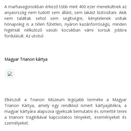
A marhavagonokban érkező több mint 400 ezer menekültnek az
anyaország nem tudott sem állást, sem lakást biztosítani. Akik
nem találtak sehol sem segítségre, kénytelenek voltak
hónapokig is a télen fűtetlen, nyáron kazánforróságú, minden
higiéniát nélkülöző vasúti kocsikban várni sorsuk jobbra
fordulását. Az utolsó
Magyar Trianon kártya
Elkészült a Trianon Múzeum legújabb terméke a Magyar
Trianon Kártya, amely egy rendkívül ismert kártyajátékra, a
magyar kártyára alapozva igyekszik bemutatni és ismertté tenni
a trianoni tragédiával kapcsolatos tényeket, eseményeket és
személyeket.