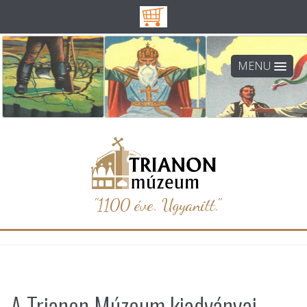
MENU
"1100 éve. Ugyanitt."
A Trianon Múzeum kiadványai