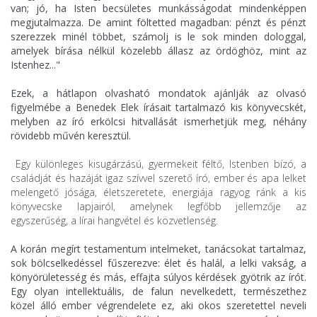
van; jó, ha Isten becsületes munkásságodat mindenképpen
megjutalmazza. De amint föltetted magadban: pénzt és pénzt
szerezzek minél többet, számolj is le sok minden dologgal,
amelyek bírása nélkül közelebb állasz az ördöghöz, mint az
Istenhez..."
Ezek, a hátlapon olvasható mondatok ajánlják az olvasó
figyelmébe a Benedek Elek írásait tartalmazó kis könyvecskét,
melyben az író erkölcsi hitvallását ismerhetjük meg, néhány
rövidebb művén keresztül.
Egy különleges kisugárzású, gyermekeit féltő, Istenben bízó, a
családját és hazáját igaz szívvel szerető író, ember és apa lelket
melengető jósága, életszeretete, energiája ragyog ránk a kis
könyvecske lapjairól, amelynek legfőbb jellemzője az
egyszerűség, a lírai hangvétel és közvetlenség.
A korán megírt testamentum intelmeket, tanácsokat tartalmaz,
sok bölcselkedéssel fűszerezve: élet és halál, a lelki vakság, a
könyörületesség és más, effajta súlyos kérdések gyötrik az írót.
Egy olyan intellektuális, de falun nevelkedett, természethez
közel álló ember végrendelete ez, aki okos szeretettel neveli