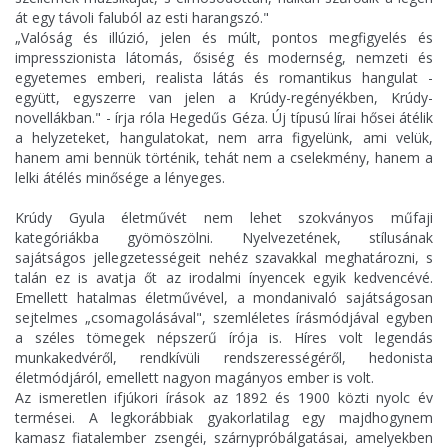
át egy távoli faluból az esti harangszó."
„Valóság és illúzió, jelen és múlt, pontos megfigyelés és
impresszionista látomás, ősiség és modernség, nemzeti és
egyetemes emberi, realista látás és romantikus hangulat -
együtt, egyszerre van jelen a Krúdy-regényékben, Krúdy-
novellákban." - írja róla Hegedűs Géza. Új típusú lírai hősei átélik
a helyzeteket, hangulatokat, nem arra figyelünk, ami velük,
hanem ami bennük történik, tehát nem a cselekmény, hanem a
lelki átélés minősége a lényeges.
Krúdy Gyula életművét nem lehet szokványos műfaji
kategóriákba gyömöszölni. Nyelvezetének, stílusának
sajátságos jellegzetességeit nehéz szavakkal meghatározni, s
talán ez is avatja őt az irodalmi ínyencek egyik kedvencévé.
Emellett hatalmas életművével, a mondanivaló sajátságosan
sejtelmes „csomagolásával", szemléletes írásmódjával egyben
a széles tömegek népszerű írója is. Híres volt legendás
munkakedvéről, rendkívüli rendszerességéről, hedonista
életmódjáról, emellett nagyon magányos ember is volt.
Az ismeretlen ifjúkori írások az 1892 és 1900 közti nyolc év
termései. A legkorábbiak gyakorlatilag egy majdhogynem
kamasz fiatalember zsengéi, szárnypróbálgatásai, amelyekben