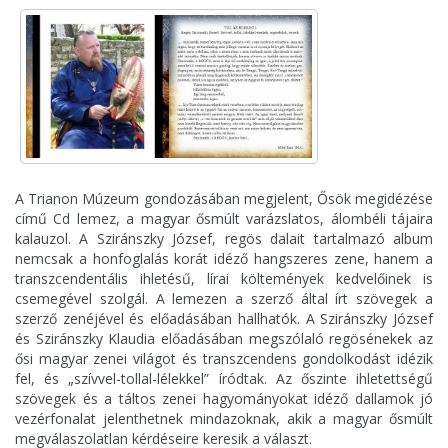
A Trianon Múzeum gondozásában megjelent, Ősök megidézése
című Cd lemez, a magyar ősmúlt varázslatos, álombéli tájaira
kalauzol. A Sziránszky József, regös dalait tartalmazó album
nemcsak a honfoglalás korát idéző hangszeres zene, hanem a
transzcendentális ihletésű, lírai költemények kedvelőinek is
csemegével szolgál. A lemezen a szerző által írt szövegek a
szerző zenéjével és előadásában hallhatók. A Sziránszky József
és Sziránszky Klaudia előadásában megszólaló regösénekek az
ősi magyar zenei világot és transzcendens gondolkodást idézik
fel, és „szívvel-tollal-lélekkel” íródtak. Az őszinte ihletettségű
szövegek és a táltos zenei hagyományokat idéző dallamok jó
vezérfonalat jelenthetnek mindazoknak, akik a magyar ősmúlt
megválaszolatlan kérdéseire keresik a választ.