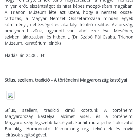
milyen erőt, elszántságot és hitet képes mozgó-sítani magában.
A Trianon Múzeum léte azt üzeni, hogy a nemzeti össze-
tartozás, a Magyar Nemzet Összetartozása minden egyéb
körülményt, nehézséget és akadályt felülíró realitás. Az ország,
amelyben hiszünk, ugyanott van, ahol ezer éve. Mesében,
szívben, áldozatban és hitben. „ (Dr. Szabó Pál Csaba, Trianon
Múzeum, kuratóriumi elnök)
Eladási ár: 2.500,- Ft
Stílus, szellem, tradíció - A történelmi Magyarország kastélyai
Stílus, szellem, tradíció című kötetünk A történelmi
Magyarország kastélyai alcímet viseli, és a történelmi
Magyarország legszebb kastélyait, kúriáit mutatja be Tolcsvától
Bánlakig, Homonnától Kismartonig régi felvételek és rövid
leírások segítségével.