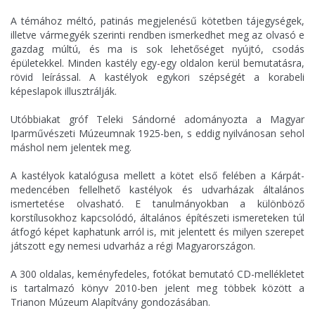
A témához méltó, patinás megjelenésű kötetben tájegységek,
illetve vármegyék szerinti rendben ismerkedhet meg az olvasó e
gazdag múltú, és ma is sok lehetőséget nyújtó, csodás
épületekkel. Minden kastély egy-egy oldalon kerül bemutatásra,
rövid leírással. A kastélyok egykori szépségét a korabeli
képeslapok illusztrálják.
Utóbbiakat gróf Teleki Sándorné adományozta a Magyar
Iparművészeti Múzeumnak 1925-ben, s eddig nyilvánosan sehol
máshol nem jelentek meg.
A kastélyok katalógusa mellett a kötet első felében a Kárpát-
medencében fellelhető kastélyok és udvarházak általános
ismertetése olvasható. E tanulmányokban a különböző
korstílusokhoz kapcsolódó, általános építészeti ismereteken túl
átfogó képet kaphatunk arról is, mit jelentett és milyen szerepet
játszott egy nemesi udvarház a régi Magyarországon.
A 300 oldalas, keményfedeles, fotókat bemutató CD-mellékletet
is tartalmazó könyv 2010-ben jelent meg többek között a
Trianon Múzeum Alapítvány gondozásában.