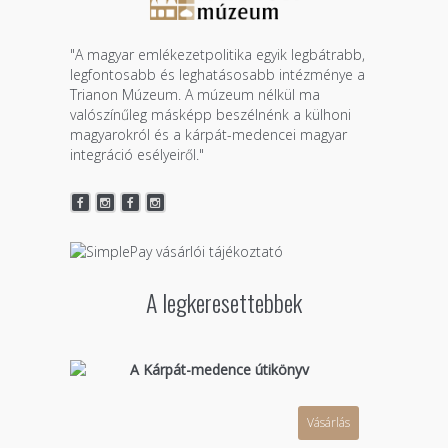
"A magyar emlékezetpolitika egyik legbátrabb,
legfontosabb és leghatásosabb intézménye a
Trianon Múzeum. A múzeum nélkül ma
valószínűleg másképp beszélnénk a külhoni
magyarokról és a kárpát-medencei magyar
integráció esélyeiről."
A legkeresettebbek
A Kárpát-medence útikönyv
Vásárlás