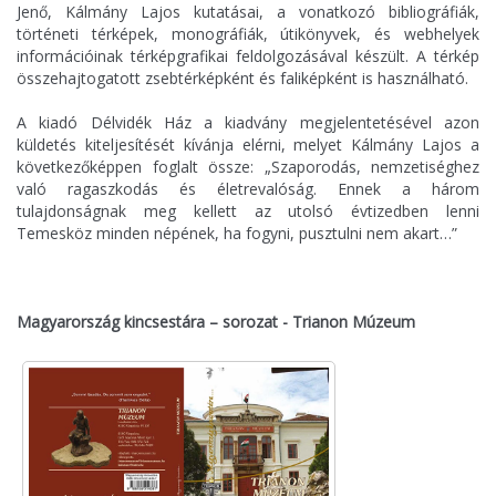
Jenő, Kálmány Lajos kutatásai, a vonatkozó bibliográfiák,
történeti térképek, monográfiák, útikönyvek, és webhelyek
információinak térképgrafikai feldolgozásával készült. A térkép
összehajtogatott zsebtérképként és faliképként is használható.
A kiadó Délvidék Ház a kiadvány megjelentetésével azon
küldetés kiteljesítését kívánja elérni, melyet Kálmány Lajos a
következőképpen foglalt össze: „Szaporodás, nemzetiséghez
való ragaszkodás és életrevalóság. Ennek a három
tulajdonságnak meg kellett az utolsó évtizedben lenni
Temesköz minden népének, ha fogyni, pusztulni nem akart…”
Magyarország kincsestára – sorozat - Trianon Múzeum