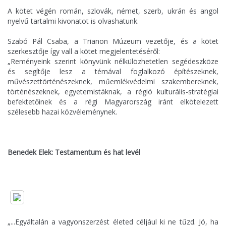
A kötet végén román, szlovák, német, szerb, ukrán és angol
nyelvű tartalmi kivonatot is olvashatunk.
Szabó Pál Csaba, a Trianon Múzeum vezetője, és a kötet
szerkesztője így vall a kötet megjelentetéséről:
„Reményeink szerint könyvünk nélkülözhetetlen segédeszköze
és segítője lesz a témával foglalkozó építészeknek,
művészettörténészeknek, műemlékvédelmi szakembereknek,
történészeknek, egyetemistáknak, a régió kulturális-stratégiai
befektetőinek és a régi Magyarország iránt elkötelezett
szélesebb hazai közvéleménynek.
Benedek Elek: Testamentum és hat levél
„...Egyáltalán a vagyonszerzést életed céljául ki ne tűzd. Jó, ha