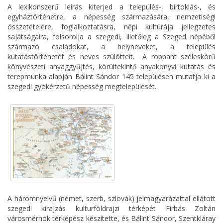
A lexikonszerű leírás kiterjed a település-, birtoklás-, és
egyháztörténetre, a népesség származására, nemzetiségi
összetételére, foglalkoztatásra, népi kultúrája jellegzetes
sajátságaira, fölsorolja a szegedi, illetőleg a Szeged népéből
származó családokat, a helyneveket, a település
kutatástörténetét és neves szülötteit. A roppant széleskörű
könyvészeti anyaggyűjtés, körültekintő anyakönyvi kutatás és
terepmunka alapján Bálint Sándor 145 településen mutatja ki a
szegedi gyökérzetű népesség megtelepülését.
A háromnyelvű (német, szerb, szlovák) jelmagyarázattal ellátott
szegedi kirajzás kulturföldrajzi térképét Firbás Zoltán
városmérnök térképész készítette, és Bálint Sándor, Szentkláray