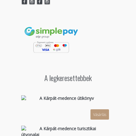
A legkeresettebbek
A Kárpát-medence útikönyv
Vásárlás
A Kárpát-medence turisztikai
útvonalai