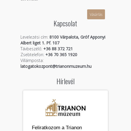
Vásárlás
Kapcsolat
Levelezési cím:
8100 Várpalota, Gróf Apponyi
Albert liget 1. Pf. 107
Távbeszélő:
+36 88 372 721
Zsebtelefon:
+36 70 365 1920
Villámposta:
latogatokozpont@trianonmuzeum.hu
Hírlevél