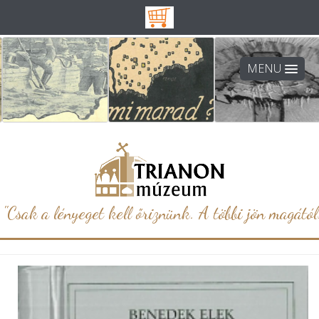
MENU
"Csak a lényeget kell őriznünk. A többi jön magától.