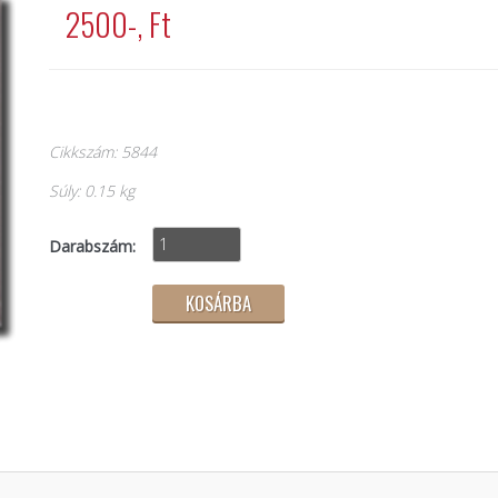
2500-, Ft
Cikkszám: 5844
Súly: 0.15 kg
Darabszám: