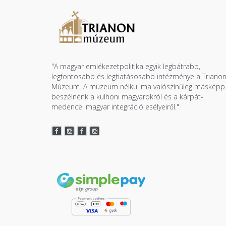
"A magyar emlékezetpolitika egyik legbátrabb,
legfontosabb és leghatásosabb intézménye a Triano
Múzeum. A múzeum nélkül ma valószínűleg másképp
beszélnénk a külhoni magyarokról és a kárpát-
medencei magyar integráció esélyeiről."