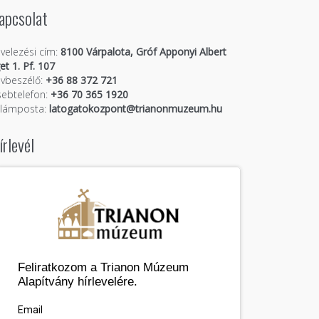
apcsolat
velezési cím:
8100 Várpalota, Gróf Apponyi Albert
get 1. Pf. 107
vbeszélő:
+36 88 372 721
ebtelefon:
+36 70 365 1920
llámposta:
latogatokozpont@trianonmuzeum.hu
írlevél