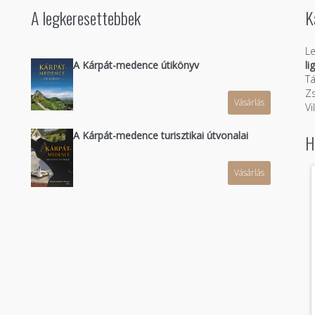
A legkeresettebbek
K
Le
A Kárpát-medence útikönyv
li
Tá
Zs
Vásárlás
n
Vi
A Kárpát-medence turisztikai útvonalai
H
Vásárlás