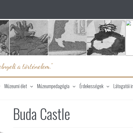
lnyeli a történelem."
Múzeumi élet
Múzeumpedagógia
Érdekességek
Látogatói i
Buda Castle