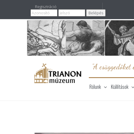
Regisztráció
"A csüggedőket e
Rólunk
Kiállítások