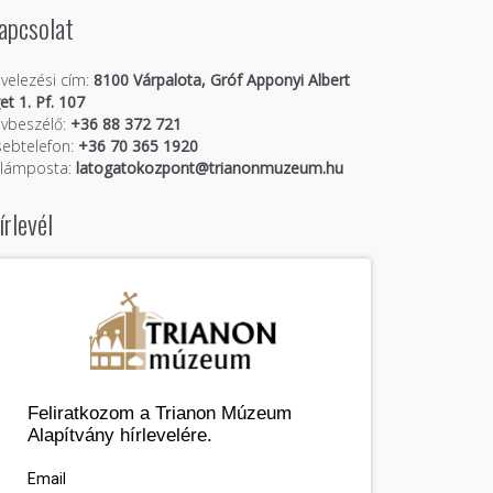
apcsolat
velezési cím:
8100 Várpalota, Gróf Apponyi Albert
get 1. Pf. 107
vbeszélő:
+36 88 372 721
ebtelefon:
+36 70 365 1920
llámposta:
latogatokozpont@trianonmuzeum.hu
írlevél