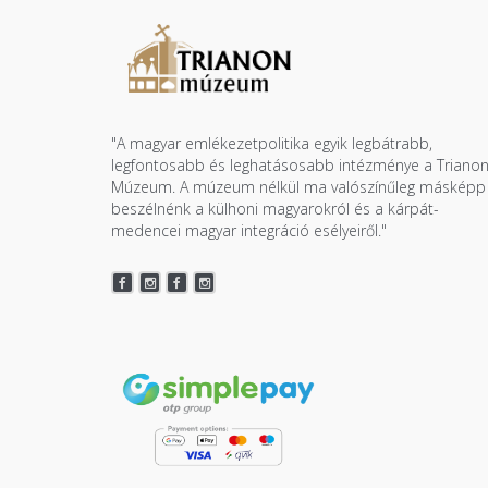
"A magyar emlékezetpolitika egyik legbátrabb,
legfontosabb és leghatásosabb intézménye a Triano
Múzeum. A múzeum nélkül ma valószínűleg másképp
beszélnénk a külhoni magyarokról és a kárpát-
medencei magyar integráció esélyeiről."