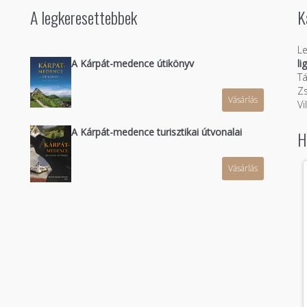
A legkeresettebbek
K
Le
A Kárpát-medence útikönyv
li
Tá
Zs
Vásárlás
n
Vi
A Kárpát-medence turisztikai útvonalai
H
Vásárlás