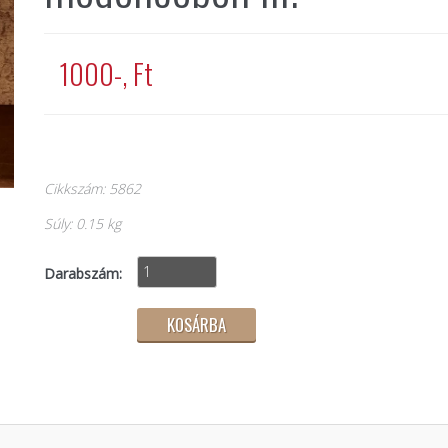
1000-, Ft
Cikkszám: 5862
Súly: 0.15 kg
Darabszám: