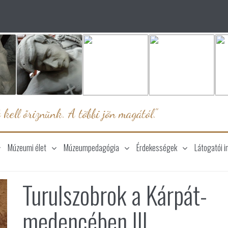
 kell őriznünk. A többi jön magától."
Múzeumi élet
Múzeumpedagógia
Érdekességek
Látogatói i
Turulszobrok a Kárpát-
medencében III.