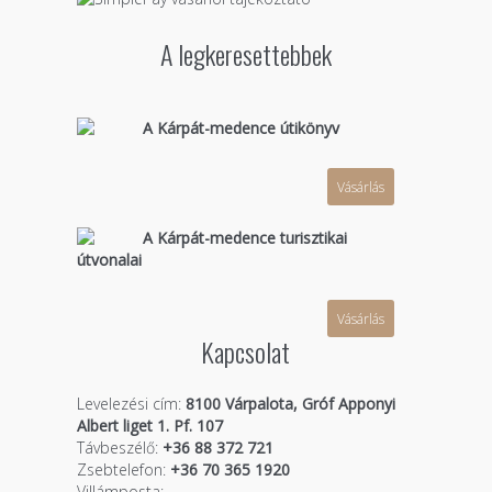
A legkeresettebbek
A Kárpát-medence útikönyv
Vásárlás
A Kárpát-medence turisztikai
útvonalai
Vásárlás
Kapcsolat
Levelezési cím:
8100 Várpalota, Gróf Apponyi
Albert liget 1. Pf. 107
Távbeszélő:
+36 88 372 721
Zsebtelefon:
+36 70 365 1920
Villámposta: