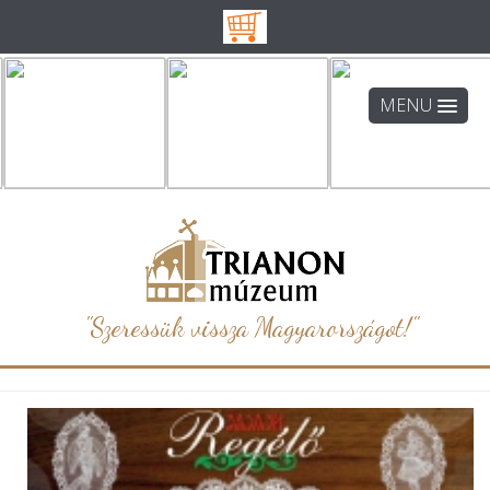
MENU
"Szeressük vissza Magyarországot!"