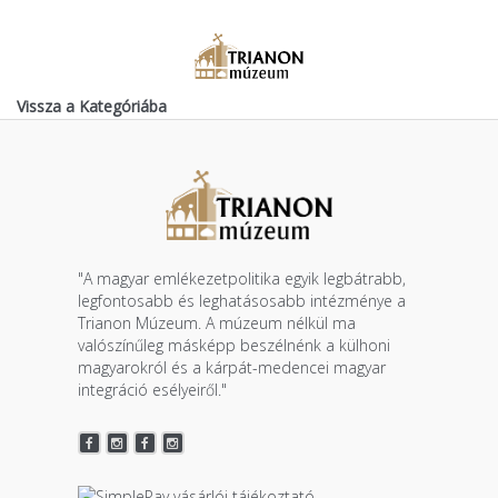
Vissza a Kategóriába
"A magyar emlékezetpolitika egyik legbátrabb,
legfontosabb és leghatásosabb intézménye a
Trianon Múzeum. A múzeum nélkül ma
valószínűleg másképp beszélnénk a külhoni
magyarokról és a kárpát-medencei magyar
integráció esélyeiről."