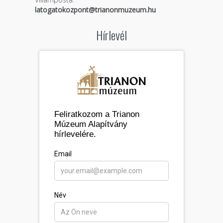
latogatokozpont@trianonmuzeum.hu
Hírlevél