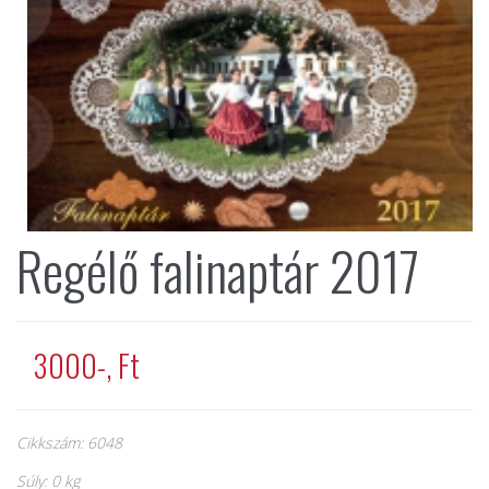
Regélő falinaptár 2017
3000-, Ft
Cikkszám: 6048
Súly: 0 kg