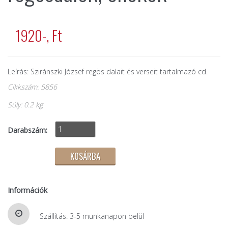
1920-, Ft
Leírás: Sziránszki József regös dalait és verseit tartalmazó cd.
Cikkszám: 5856
Súly: 0.2 kg
Darabszám:
Információk
Szállítás: 3-5 munkanapon belül