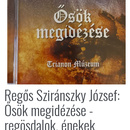
Regős Sziránszky József:
Ősök megidézése -
regösdalok, énekek