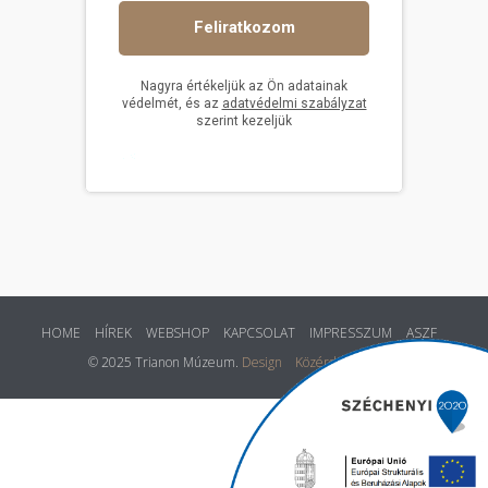
HOME
HÍREK
WEBSHOP
KAPCSOLAT
IMPRESSZUM
ASZF
© 2025 Trianon Múzeum.
Design
Közérdekű adatok