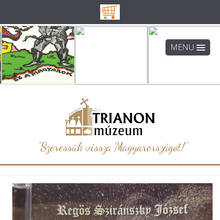
MENU
"Szeressük vissza Magyarországot!"