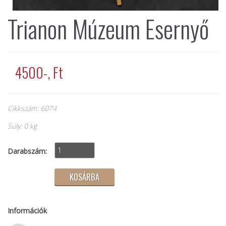
Trianon Múzeum Esernyő
4500-, Ft
Cikkszám: 6074
Súly: 0 kg
Darabszám:
Információk