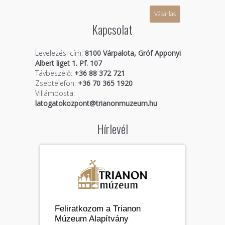
Vásárlás
Kapcsolat
Levelezési cím:
8100 Várpalota, Gróf Apponyi
Albert liget 1. Pf. 107
Távbeszélő:
+36 88 372 721
Zsebtelefon:
+36 70 365 1920
Villámposta:
latogatokozpont@trianonmuzeum.hu
Hírlevél