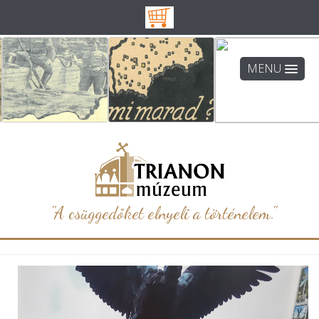
MENU
"A csüggedőket elnyeli a történelem."