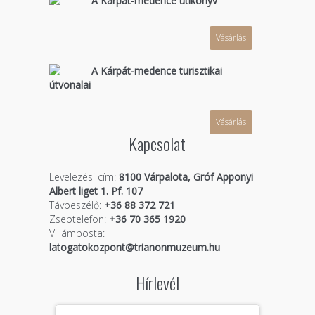
A Kárpát-medence útikönyv
Vásárlás
A Kárpát-medence turisztikai
útvonalai
Vásárlás
Kapcsolat
Levelezési cím:
8100 Várpalota, Gróf Apponyi
Albert liget 1. Pf. 107
Távbeszélő:
+36 88 372 721
Zsebtelefon:
+36 70 365 1920
Villámposta:
latogatokozpont@trianonmuzeum.hu
Hírlevél