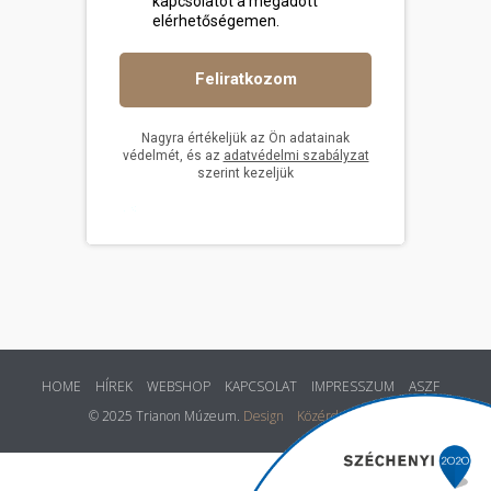
HOME
HÍREK
WEBSHOP
KAPCSOLAT
IMPRESSZUM
ASZF
© 2025 Trianon Múzeum.
Design
Közérdekű adatok