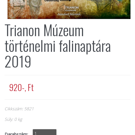
Trianon Múzeum
történelmi falinaptára
2019
920-, Ft
Cikkszám: 5821
Súly: 0 kg
Darabszám: