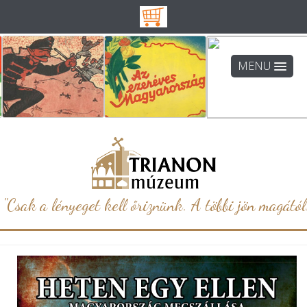
MENU
"Csak a lényeget kell őriznünk. A többi jön magától.