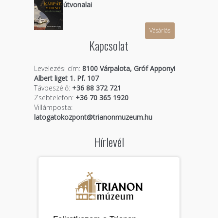
útvonalai
Vásárlás
Kapcsolat
Levelezési cím:
8100 Várpalota, Gróf Apponyi
Albert liget 1. Pf. 107
Távbeszélő:
+36 88 372 721
Zsebtelefon:
+36 70 365 1920
Villámposta:
latogatokozpont@trianonmuzeum.hu
Hírlevél