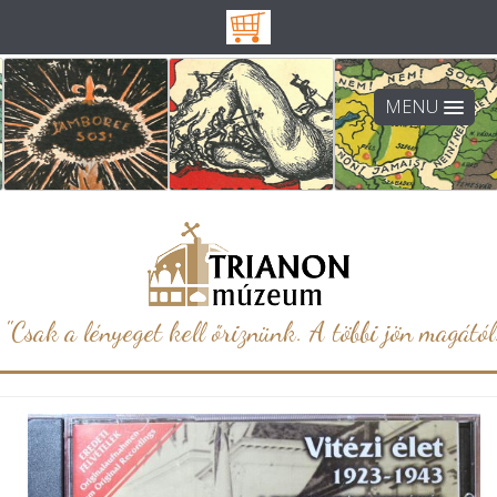
MENU
"Csak a lényeget kell őriznünk. A többi jön magától.