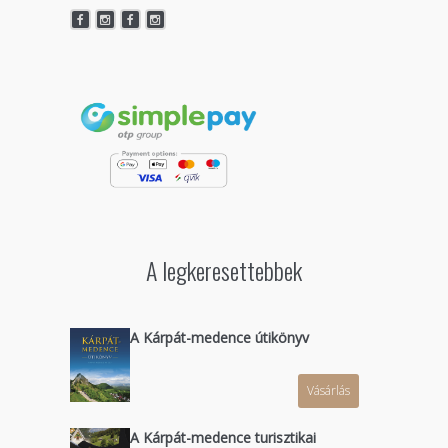
A legkeresettebbek
A Kárpát-medence útikönyv
Vásárlás
A Kárpát-medence turisztikai