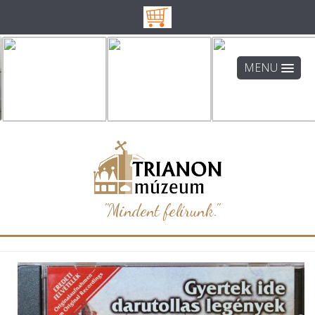
MENU
"Mindent felírunk."