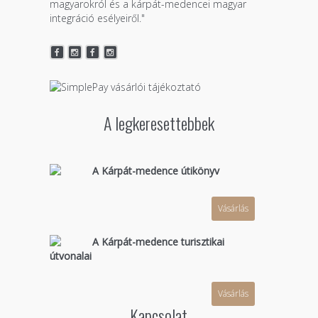
magyarokról és a kárpát-medencei magyar
integráció esélyeiről."
A legkeresettebbek
A Kárpát-medence útikönyv
Vásárlás
A Kárpát-medence turisztikai
útvonalai
Vásárlás
Kapcsolat