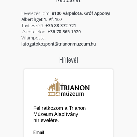
Levelezési cím:
8100 Várpalota, Gróf Apponyi
Albert liget 1. Pf. 107
Távbeszélő:
+36 88 372 721
Zsebtelefon:
+36 70 365 1920
Villámposta:
latogatokozpont@trianonmuzeum.hu
Hírlevél