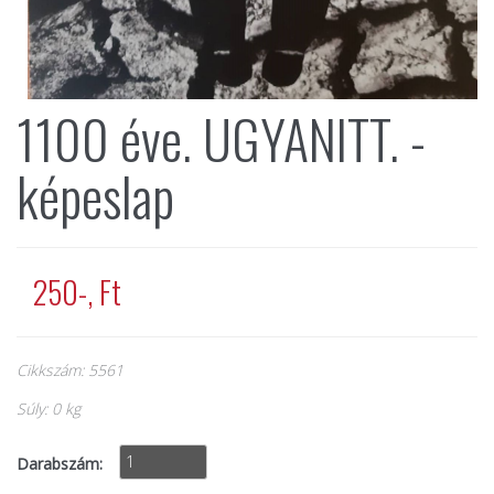
1100 éve. UGYANITT. -
képeslap
250-, Ft
Cikkszám: 5561
Súly: 0 kg
Darabszám: