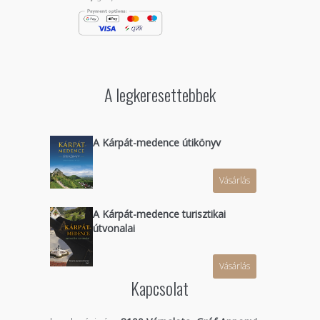
A legkeresettebbek
A Kárpát-medence útikönyv
Vásárlás
A Kárpát-medence turisztikai
útvonalai
Vásárlás
Kapcsolat