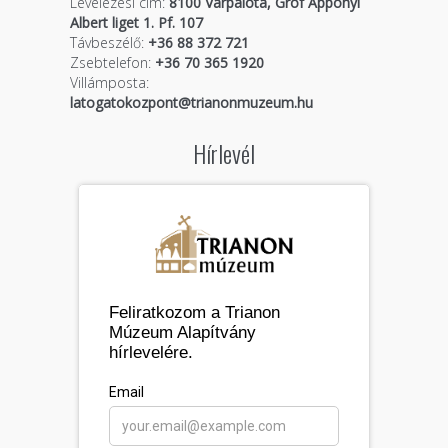
Levelezési cím:
8100 Várpalota, Gróf Apponyi
Albert liget 1. Pf. 107
Távbeszélő:
+36 88 372 721
Zsebtelefon:
+36 70 365 1920
Villámposta:
latogatokozpont@trianonmuzeum.hu
Hírlevél