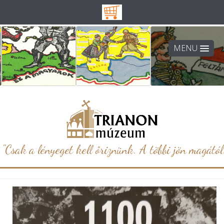
MENU
"Csak a lényeget kell őriznünk. A többi jön magától.