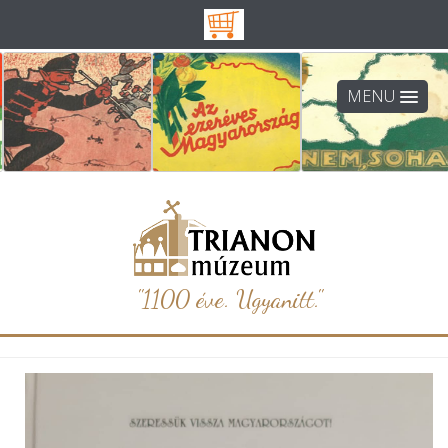
MENU
"1100 éve. Ugyanitt."