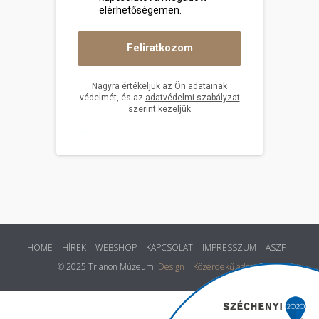
HOME
HÍREK
WEBSHOP
KAPCSOLAT
IMPRESSZUM
ASZF
© 2025 Trianon Múzeum.
Design
Közérdekű adatok