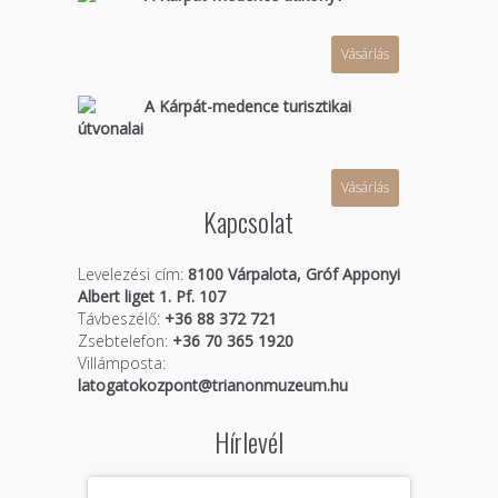
Vásárlás
A Kárpát-medence turisztikai
útvonalai
Vásárlás
Kapcsolat
Levelezési cím:
8100 Várpalota, Gróf Apponyi
Albert liget 1. Pf. 107
Távbeszélő:
+36 88 372 721
Zsebtelefon:
+36 70 365 1920
Villámposta:
latogatokozpont@trianonmuzeum.hu
Hírlevél