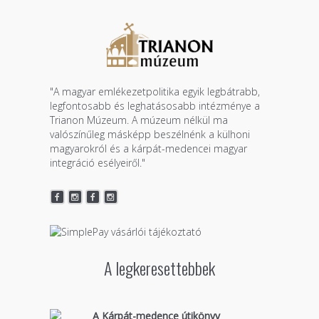
"A magyar emlékezetpolitika egyik legbátrabb,
legfontosabb és leghatásosabb intézménye a
Trianon Múzeum. A múzeum nélkül ma
valószínűleg másképp beszélnénk a külhoni
magyarokról és a kárpát-medencei magyar
integráció esélyeiről."
A legkeresettebbek
A Kárpát-medence útikönyv