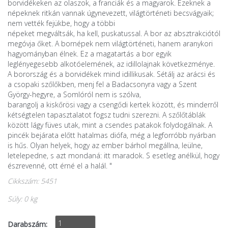
borvidékeken az olaszok, a franciák és a magyarok. Ezeknek a
népeknek ritkán vannak úgynevezett, világtörténeti becsvágyaik;
nem vették fejükbe, hogy a többi
népeket megváltsák, ha kell, puskatussal. A bor az absztrakciótól
megóvja őket. A bornépek nem világtörténeti, hanem aranykori
hagyományban élnek. Ez a magatartás a bor egyik
leglényegesebb alkotóelemének, az idillolajnak következménye.
A borország és a borvidékek mind idillikusak. Sétálj az arácsi és
a csopaki szőlőkben, menj fel a Badacsonyra vagy a Szent
György-hegyre, a Somlóról nem is szólva,
barangolj a kiskőrösi vagy a csengődi kertek között, és minderről
kétségtelen tapasztalatot fogsz tudni szerezni. A szőlőtáblák
között lágy füves utak, mint a csendes patakok folydogálnak. A
pincék bejárata előtt hatalmas diófa, még a legforróbb nyárban
is hűs. Olyan helyek, hogy az ember bárhol megállna, leülne,
letelepedne, s azt mondaná: itt maradok. S esetleg anélkül, hogy
észrevenné, ott érné el a halál. "
Cikkszám: 5451
Súly: 0 kg
Darabszám: