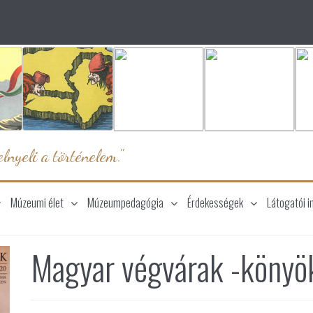
lnyeli a történelem."
Múzeumi élet
Múzeumpedagógia
Érdekességek
Látogatói i
Magyar végvárak -könyö