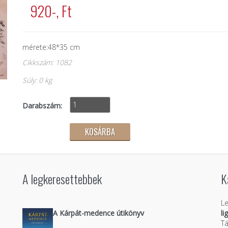
920-, Ft
mérete:48*35 cm
Cikkszám: 1082
Súly: 0 kg
Darabszám:
A legkeresettebbek
K
Le
A Kárpát-medence útikönyv
li
Tá