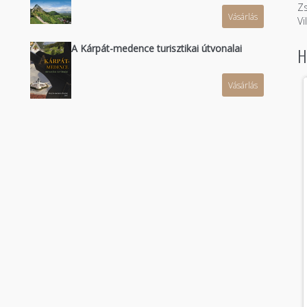
Zs
Vásárlás
n
Vi
A Kárpát-medence turisztikai útvonalai
H
Vásárlás