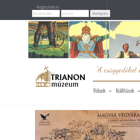
Regisztráció
"A csüggedőket e
Rólunk
Kiállítások