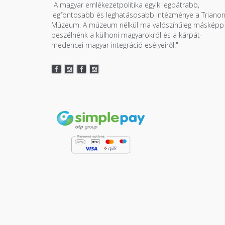
"A magyar emlékezetpolitika egyik legbátrabb,
legfontosabb és leghatásosabb intézménye a Triano
Múzeum. A múzeum nélkül ma valószínűleg másképp
beszélnénk a külhoni magyarokról és a kárpát-
medencei magyar integráció esélyeiről."