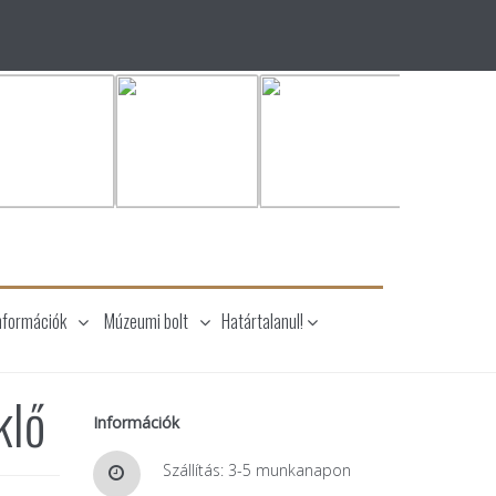
nformációk
Múzeumi bolt
Határtalanul!
klő
Információk
Szállítás: 3-5 munkanapon