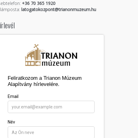
ebtelefon:
+36 70 365 1920
llámposta:
latogatokozpont@trianonmuzeum.hu
írlevél