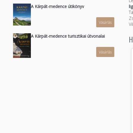
Le
A Kárpát-medence útikönyv
li
Tá
Zs
Vásárlás
n
Vi
A Kárpát-medence turisztikai útvonalai
H
Vásárlás