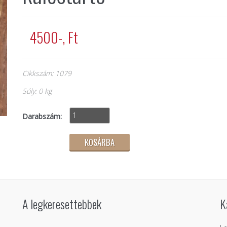
4500-, Ft
Cikkszám: 1079
Súly: 0 kg
Darabszám:
A legkeresettebbek
K