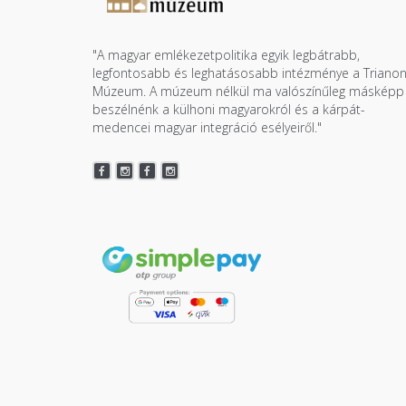
"A magyar emlékezetpolitika egyik legbátrabb,
legfontosabb és leghatásosabb intézménye a Triano
Múzeum. A múzeum nélkül ma valószínűleg másképp
beszélnénk a külhoni magyarokról és a kárpát-
medencei magyar integráció esélyeiről."