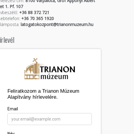
velezési cím:
8100 Várpalota, Gróf Apponyi Albert
get 1. Pf. 107
vbeszélő:
+36 88 372 721
ebtelefon:
+36 70 365 1920
llámposta:
latogatokozpont@trianonmuzeum.hu
írlevél