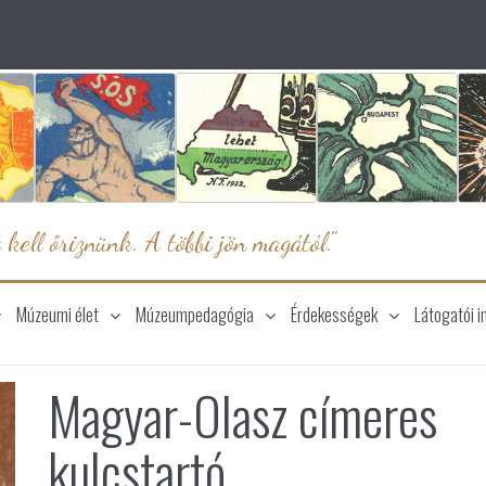
 kell őriznünk. A többi jön magától."
Múzeumi élet
Múzeumpedagógia
Érdekességek
Látogatói i
Magyar-Olasz címeres
kulcstartó