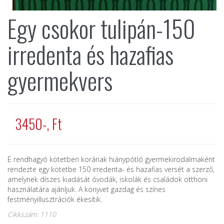
Egy csokor tulipán-150
irredenta és hazafias
gyermekvers
3450-, Ft
E rendhagyó kötetben korának hiánypótló gyermekirodalmaként
rendezte egy kötetbe 150 irredenta- és hazafias versét a szerző,
amelynek díszes kiadását óvodák, iskolák és családok otthoni
használatára ajánljuk. A könyvet gazdag és színes
festményillusztrációk ékesítik.
Cikkszám: 1110