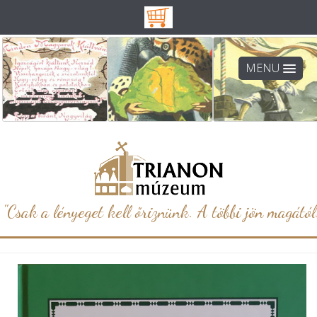
MENU
"Csak a lényeget kell őriznünk. A többi jön magától.