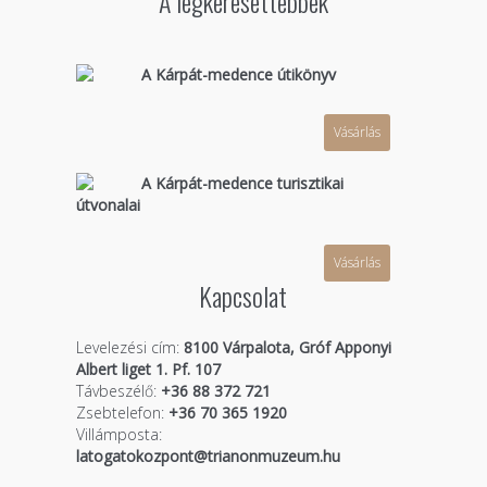
A legkeresettebbek
A Kárpát-medence útikönyv
Vásárlás
A Kárpát-medence turisztikai
útvonalai
Vásárlás
Kapcsolat
Levelezési cím:
8100 Várpalota, Gróf Apponyi
Albert liget 1. Pf. 107
Távbeszélő:
+36 88 372 721
Zsebtelefon:
+36 70 365 1920
Villámposta:
latogatokozpont@trianonmuzeum.hu