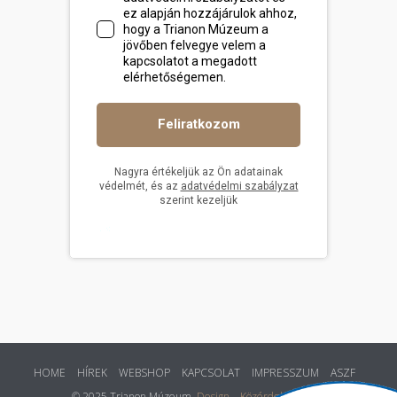
HOME
HÍREK
WEBSHOP
KAPCSOLAT
IMPRESSZUM
ASZF
© 2025 Trianon Múzeum.
Design
Közérdekű adatok