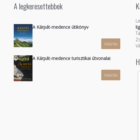
A legkeresettebbek
K
Le
A Kárpát-medence útikönyv
li
Tá
Zs
Vásárlás
n
Vi
A Kárpát-medence turisztikai útvonalai
H
Vásárlás