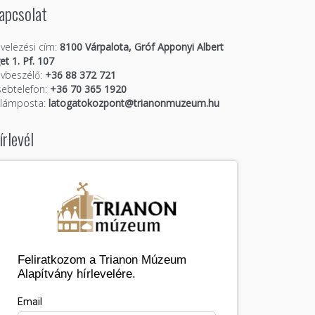
apcsolat
velezési cím:
8100 Várpalota, Gróf Apponyi Albert
get 1. Pf. 107
vbeszélő:
+36 88 372 721
ebtelefon:
+36 70 365 1920
llámposta:
latogatokozpont@trianonmuzeum.hu
írlevél