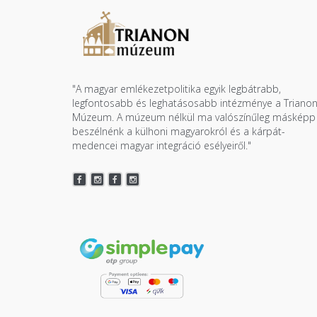
"A magyar emlékezetpolitika egyik legbátrabb,
legfontosabb és leghatásosabb intézménye a Triano
Múzeum. A múzeum nélkül ma valószínűleg másképp
beszélnénk a külhoni magyarokról és a kárpát-
medencei magyar integráció esélyeiről."