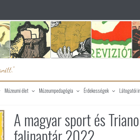
nitt."
Múzeumi élet
Múzeumpedagógia
Érdekességek
Látogatói i
A magyar sport és Triano
falinaptár 2022