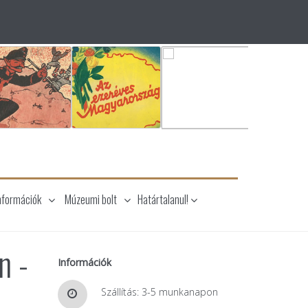
nformációk
Múzeumi bolt
Határtalanul!
n -
Információk
Szállítás: 3-5 munkanapon