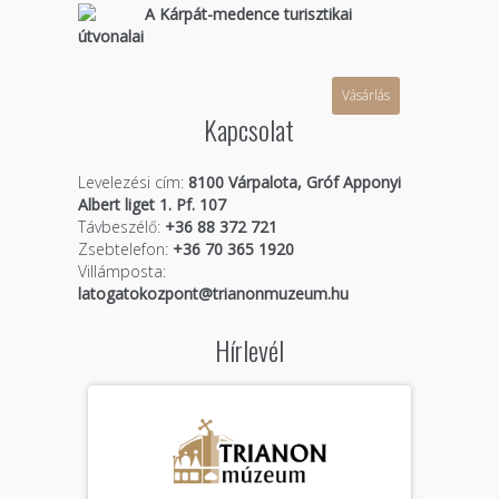
A Kárpát-medence turisztikai
útvonalai
Vásárlás
Kapcsolat
Levelezési cím:
8100 Várpalota, Gróf Apponyi
Albert liget 1. Pf. 107
Távbeszélő:
+36 88 372 721
Zsebtelefon:
+36 70 365 1920
Villámposta:
latogatokozpont@trianonmuzeum.hu
Hírlevél