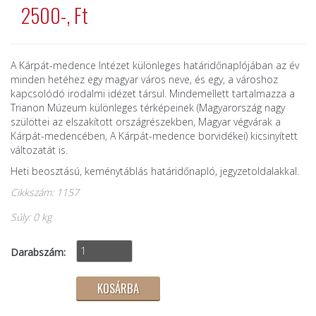
2500-, Ft
A Kárpát-medence Intézet különleges határidőnaplójában az év
minden hetéhez egy magyar város neve, és egy, a városhoz
kapcsolódó irodalmi idézet társul. Mindemellett tartalmazza a
Trianon Múzeum különleges térképeinek (Magyarország nagy
szülöttei az elszakított országrészekben, Magyar végvárak a
Kárpát-medencében, A Kárpát-medence borvidékei) kicsinyített
változatát is.
Heti beosztású, keménytáblás határidőnapló, jegyzetoldalakkal.
Cikkszám: 1157
Súly: 0 kg
Darabszám: