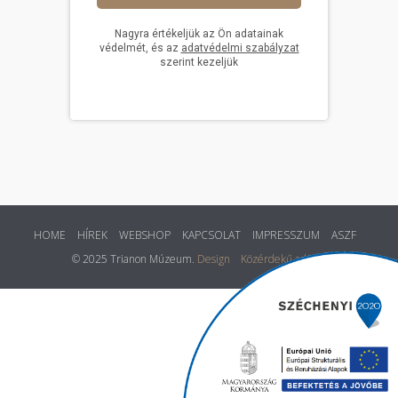
HOME
HÍREK
WEBSHOP
KAPCSOLAT
IMPRESSZUM
ASZF
© 2025 Trianon Múzeum.
Design
Közérdekű adatok