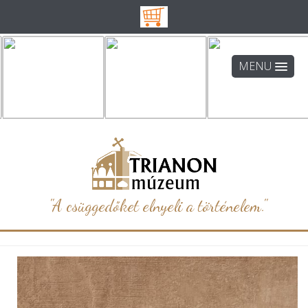
MENU
"A csüggedőket elnyeli a történelem."