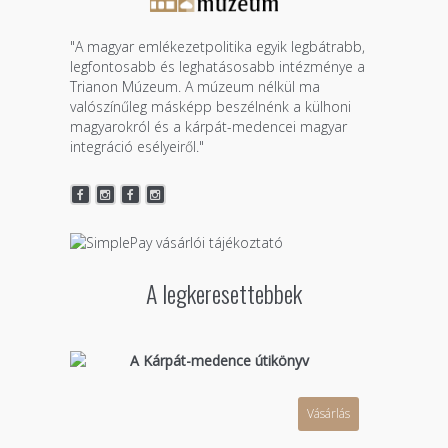
"A magyar emlékezetpolitika egyik legbátrabb,
legfontosabb és leghatásosabb intézménye a
Trianon Múzeum. A múzeum nélkül ma
valószínűleg másképp beszélnénk a külhoni
magyarokról és a kárpát-medencei magyar
integráció esélyeiről."
A legkeresettebbek
A Kárpát-medence útikönyv
Vásárlás