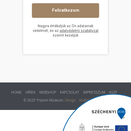
HOME
HÍREK
WEBSHOP
KAPCSOLAT
IMPRESSZUM
ASZF
© 2025 Trianon Múzeum.
Design
Közérdekű adatok