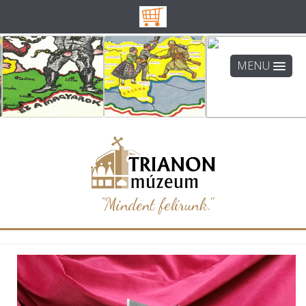
MENU
"Mindent felírunk."