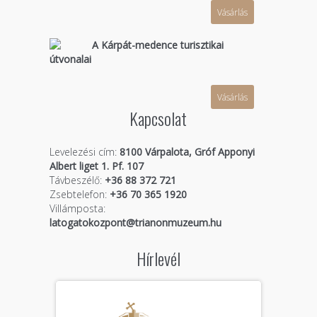
Vásárlás
A Kárpát-medence turisztikai
útvonalai
Vásárlás
Kapcsolat
Levelezési cím:
8100 Várpalota, Gróf Apponyi
Albert liget 1. Pf. 107
Távbeszélő:
+36 88 372 721
Zsebtelefon:
+36 70 365 1920
Villámposta:
latogatokozpont@trianonmuzeum.hu
Hírlevél