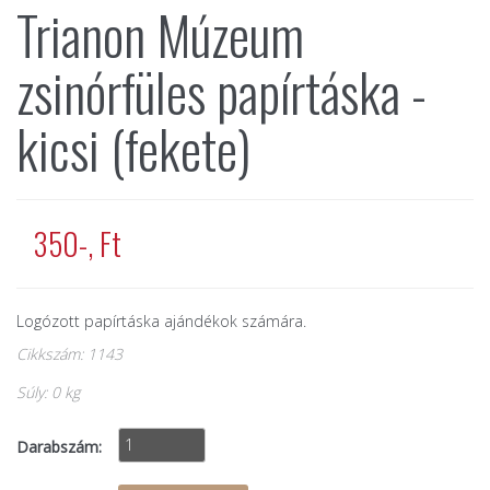
Trianon Múzeum
zsinórfüles papírtáska -
kicsi (fekete)
350-, Ft
Logózott papírtáska ajándékok számára.
Cikkszám: 1143
Súly: 0 kg
Darabszám: