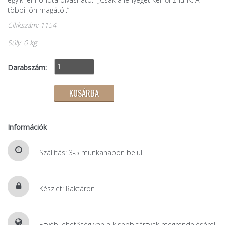
többi jön magától.”
Cikkszám: 1154
Súly: 0 kg
Darabszám:
Információk
Szállítás: 3-5 munkanapon belül
Készlet: Raktáron
Egyéb lehetőség van a kisebb tárgyak megrendelésére!