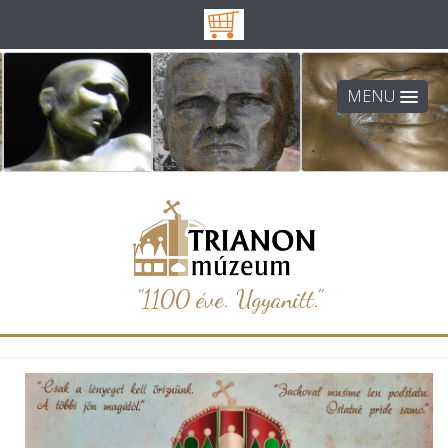
MENU
"1100 éve. Ugyanitt."