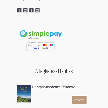
A legkeresettebbek
A Kárpát-medence útikönyv
Vásárlás