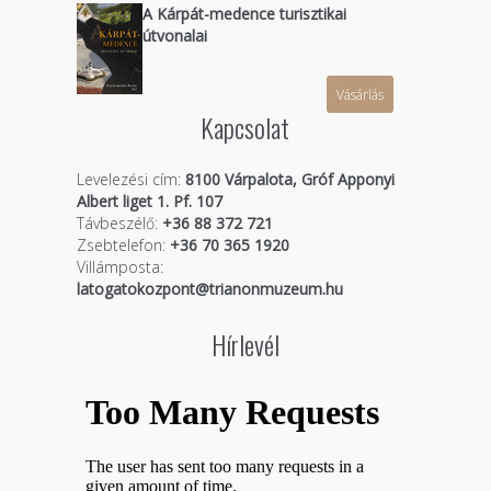
A Kárpát-medence turisztikai
útvonalai
Vásárlás
Kapcsolat
Levelezési cím:
8100 Várpalota, Gróf Apponyi
Albert liget 1. Pf. 107
Távbeszélő:
+36 88 372 721
Zsebtelefon:
+36 70 365 1920
Villámposta:
latogatokozpont@trianonmuzeum.hu
Hírlevél