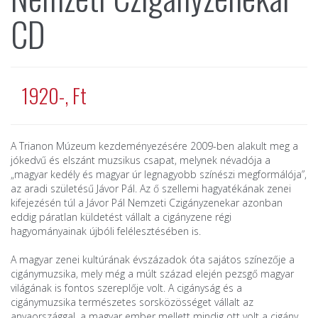
CD
1920-, Ft
A Trianon Múzeum kezdeményezésére 2009-ben alakult meg a
jókedvű és elszánt muzsikus csapat, melynek névadója a
„magyar kedély és magyar úr legnagyobb színészi megformálója”,
az aradi születésű Jávor Pál. Az ő szellemi hagyatékának zenei
kifejezésén túl a Jávor Pál Nemzeti Czigányzenekar azonban
eddig páratlan küldetést vállalt a cigányzene régi
hagyományainak újbóli felélesztésében is.
A magyar zenei kultúrának évszázadok óta sajátos színezője a
cigánymuzsika, mely még a múlt század elején pezsgő magyar
világának is fontos szereplője volt. A cigányság és a
cigánymuzsika természetes sorsközösséget vállalt az
anyaországgal, a magyar ember mellett mindig ott volt a cigány,