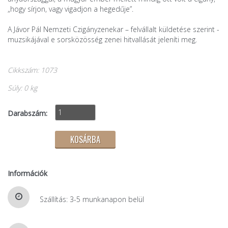
„hogy sírjon, vagy vigadjon a hegedűje”.
A Jávor Pál Nemzeti Czigányzenekar – felvállalt küldetése szerint -
muzsikájával e sorsközösség zenei hitvallását jeleníti meg.
Cikkszám: 1073
Súly: 0 kg
Darabszám:
Információk
Szállítás: 3-5 munkanapon belül