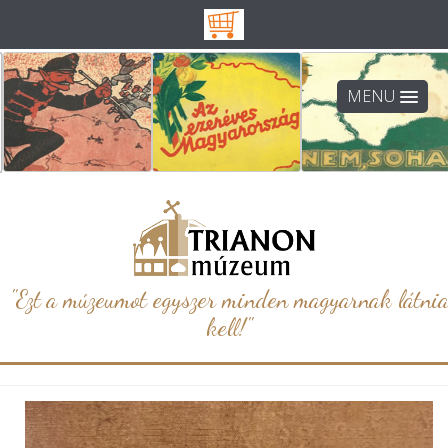
MENU
"Ezt a múzeumot egyszer minden magyarnak látni
kell!"