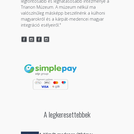
legfontosabb és leghatásosabb intézménye a
Trianon Múzeum. A múzeum nélkül ma
valószínűleg másképp beszélnénk a külhoni
magyarokról és a kárpát-medencei magyar
integráció esélyeiről."
A legkeresettebbek