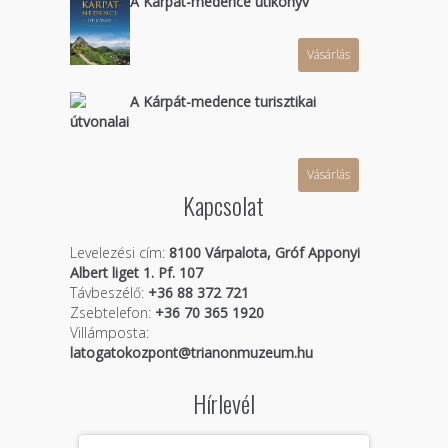
A Kárpát-medence útikönyv
Vásárlás
A Kárpát-medence turisztikai
útvonalai
Vásárlás
Kapcsolat
Levelezési cím:
8100 Várpalota, Gróf Apponyi
Albert liget 1. Pf. 107
Távbeszélő:
+36 88 372 721
Zsebtelefon:
+36 70 365 1920
Villámposta:
latogatokozpont@trianonmuzeum.hu
Hírlevél