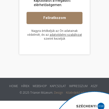
HOME
HÍREK
WEBSHOP
KAPCSOLAT
IMPRESSZUM
ASZF
© 2025 Trianon Múzeum.
Design
Közérdekű adatok