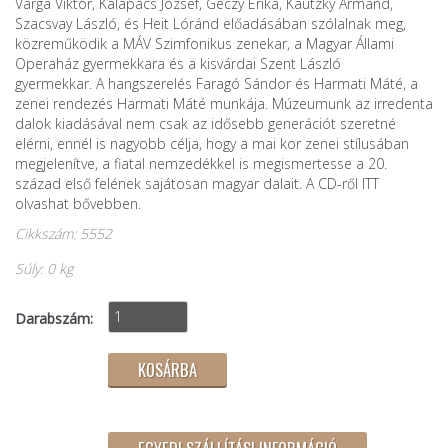
Varga Viktor, Kalapács József, Géczy Erika, Kautzky Armand,
Szacsvay László, és Heit Lóránd előadásában szólalnak meg,
közreműködik a MÁV Szimfonikus zenekar, a Magyar Állami
Operaház gyermekkara és a kisvárdai Szent László
gyermekkar. A hangszerelés Faragó Sándor és Harmati Máté, a
zenei rendezés Harmati Máté munkája. Múzeumunk az irredenta
dalok kiadásával nem csak az idősebb generációt szeretné
elérni, ennél is nagyobb célja, hogy a mai kor zenei stílusában
megjelenítve, a fiatal nemzedékkel is megismertesse a 20.
század első felének sajátosan magyar dalait. A CD-ről
ITT
olvashat bővebben.
Cikkszám: 5552
Súly: 0 kg
Darabszám: