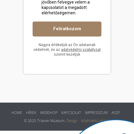
HOME
HÍREK
WEBSHOP
KAPCSOLAT
IMPRESSZUM
ASZF
© 2025 Trianon Múzeum.
Design
Közérdekű adatok