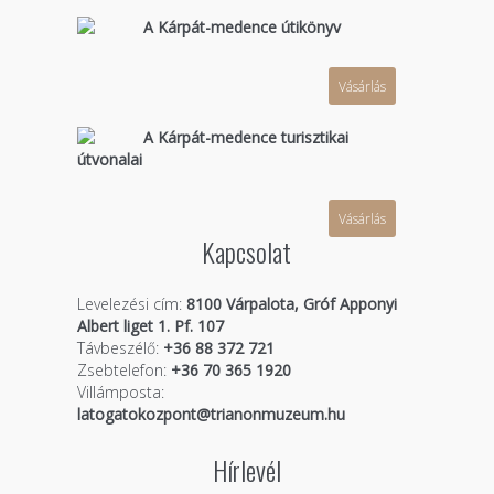
A Kárpát-medence útikönyv
Vásárlás
A Kárpát-medence turisztikai
útvonalai
Vásárlás
Kapcsolat
Levelezési cím:
8100 Várpalota, Gróf Apponyi
Albert liget 1. Pf. 107
Távbeszélő:
+36 88 372 721
Zsebtelefon:
+36 70 365 1920
Villámposta:
latogatokozpont@trianonmuzeum.hu
Hírlevél