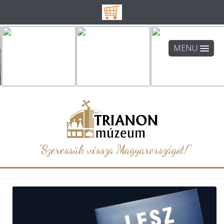
MENU
"Szeressük vissza Magyarországot!"