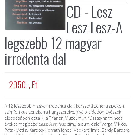
CD - Lesz
Lesz Lesz-A
legszebb 12 magyar
irredenta dal
2950-, Ft
A 12 legszebb magyar irredenta dalt korszerű zenei alapokon,
szimfonikus zenekarra hangszerelve, kiváló előadóművészek
előadásában adta ki a Trianon Múzeum. A húszas-harmincas
éveket megidéző
Lesz, lesz, lesz
című album dalai Varga Miklós,
Pataki Attila, Kardos-Horváth János, Vadkerti Imre, Sárdy Barbara,