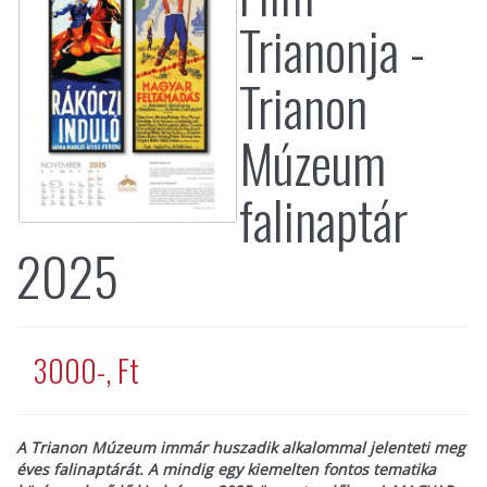
Trianonja -
Trianon
Múzeum
falinaptár
2025
3000-, Ft
A Trianon Múzeum immár huszadik alkalommal jelenteti meg
éves falinaptárát. A mindig egy kiemelten fontos tematika