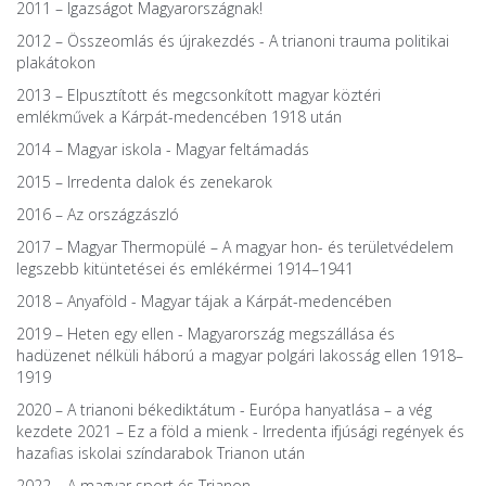
2011 – Igazságot Magyarországnak!
2012 – Összeomlás és újrakezdés - A trianoni trauma politikai
plakátokon
2013 – Elpusztított és megcsonkított magyar köztéri
emlékművek a Kárpát-medencében 1918 után
2014 – Magyar iskola - Magyar feltámadás
2015 – Irredenta dalok és zenekarok
2016 – Az országzászló
2017 – Magyar Thermopülé – A magyar hon- és területvédelem
legszebb kitüntetései és emlékérmei 1914–1941
2018 – Anyaföld - Magyar tájak a Kárpát-medencében
2019 – Heten egy ellen - Magyarország megszállása és
hadüzenet nélküli háború a magyar polgári lakosság ellen 1918–
1919
2020 – A trianoni békediktátum - Európa hanyatlása – a vég
kezdete 2021 – Ez a föld a mienk - Irredenta ifjúsági regények és
hazafias iskolai színdarabok Trianon után
2022 – A magyar sport és Trianon