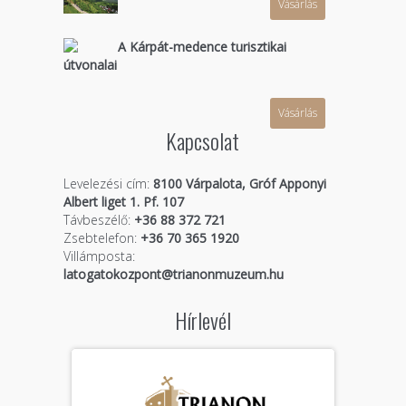
Vásárlás
A Kárpát-medence turisztikai
útvonalai
Vásárlás
Kapcsolat
Levelezési cím:
8100 Várpalota, Gróf Apponyi
Albert liget 1. Pf. 107
Távbeszélő:
+36 88 372 721
Zsebtelefon:
+36 70 365 1920
Villámposta:
latogatokozpont@trianonmuzeum.hu
Hírlevél