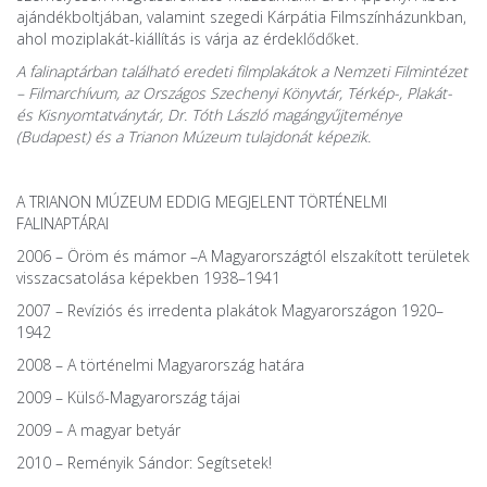
ajándékboltjában, valamint szegedi Kárpátia Filmszínházunkban,
ahol moziplakát-kiállítás is várja az érdeklődőket.
A falinaptárban található eredeti filmplakátok a Nemzeti Filmintézet
– Filmarchívum, az Országos Szechenyi Könyvtár, Térkép-, Plakát-
és Kisnyomtatványtár, Dr. Tóth László magángyűjteménye
(Budapest) és a Trianon Múzeum tulajdonát képezik.
A TRIANON MÚZEUM EDDIG MEGJELENT TÖRTÉNELMI
FALINAPTÁRAI
2006 – Öröm és mámor –A Magyarországtól elszakított területek
visszacsatolása képekben 1938–1941
2007 – Revíziós és irredenta plakátok Magyarországon 1920–
1942
2008 – A történelmi Magyarország határa
2009 – Külső-Magyarország tájai
2009 – A magyar betyár
2010 – Reményik Sándor: Segítsetek!