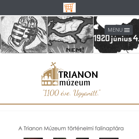
MENU
"1100 éve. Ugyanitt."