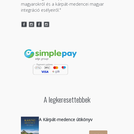
magyarokról és a kárpát-medencei magyar
integráció esélyeiről."
A legkeresettebbek
A Kárpát-medence útikönyv