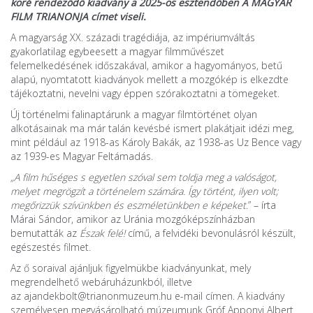
köré rendeződő kiadvány a 2025-ös esztendőben A MAGYAR
FILM TRIANONJA címet viseli.
A magyarság XX. századi tragédiája, az impériumváltás
gyakorlatilag egybeesett a magyar filmművészet
felemelkedésének időszakával, amikor a hagyományos, betű
alapú, nyomtatott kiadványok mellett a mozgókép is elkezdte
tájékoztatni, nevelni vagy éppen szórakoztatni a tömegeket.
Új történelmi falinaptárunk a magyar filmtörténet olyan
alkotásainak ma már talán kevésbé ismert plakátjait idézi meg,
mint például az 1918-as Károly Bakák, az 1938-as Uz Bence vagy
az 1939-es Magyar Feltámadás.
„A film hűséges s egyetlen szóval sem toldja meg a valóságot,
melyet megrögzít a történelem számára. Így történt, ilyen volt;
megőrizzük szívünkben és eszméletünkben e képeket
.” – írta
Márai Sándor, amikor az Uránia mozgóképszínházban
bemutatták az
Észak felé!
című, a felvidéki bevonulásról készült,
egészestés filmet.
Az ő soraival ajánljuk figyelmükbe kiadványunkat, mely
megrendelhető webáruházunkból, illetve
az
ajandekbolt@trianonmuzeum.hu
e-mail címen. A kiadvány
személyesen megvásárolható múzeumunk Gróf Apponyi Albert