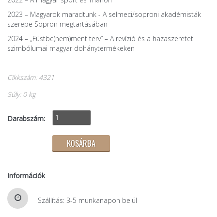
2023 – Magyarok maradtunk - A selmeci/soproni akadémisták
szerepe Sopron megtartásában
2024 – „Füstbe(nem)ment terv” – A revízió és a hazaszeretet
szimbólumai magyar dohánytermékeken
Cikkszám: 4321
Súly: 0 kg
Darabszám:
Információk
Szállítás: 3-5 munkanapon belül