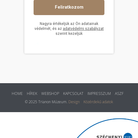
HOME
HÍREK
WEBSHOP
KAPCSOLAT
IMPRESSZUM
ASZF
© 2025 Trianon Múzeum.
Design
Közérdekű adatok