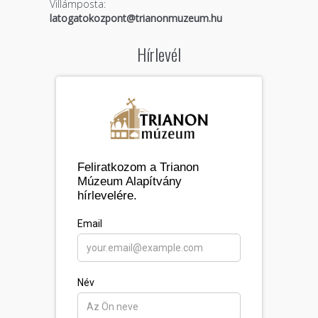
Villámposta:
latogatokozpont@trianonmuzeum.hu
Hírlevél