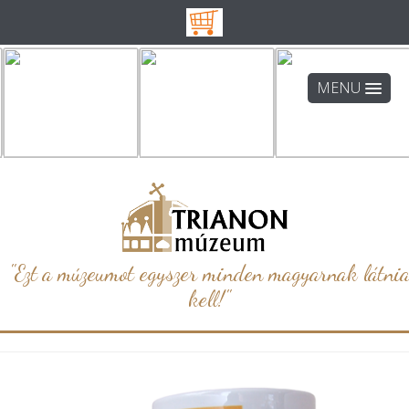
MENU
"Ezt a múzeumot egyszer minden magyarnak látni
kell!"