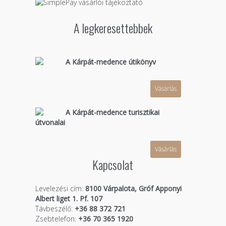
A legkeresettebbek
A Kárpát-medence útikönyv
Vásárlás
A Kárpát-medence turisztikai
útvonalai
Vásárlás
Kapcsolat
Levelezési cím:
8100 Várpalota, Gróf Apponyi
Albert liget 1. Pf. 107
Távbeszélő:
+36 88 372 721
Zsebtelefon:
+36 70 365 1920