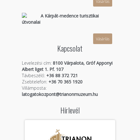
Vásárlás
A Kárpát-medence turisztikai
útvonalai
Vásárlás
Kapcsolat
Levelezési cím:
8100 Várpalota, Gróf Apponyi
Albert liget 1. Pf. 107
Távbeszélő:
+36 88 372 721
Zsebtelefon:
+36 70 365 1920
Villámposta:
latogatokozpont@trianonmuzeum.hu
Hírlevél