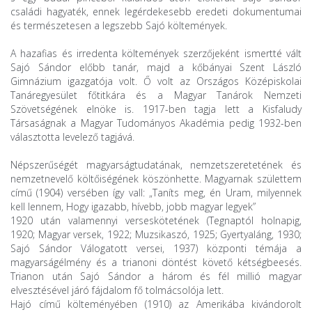
családi hagyaték, ennek legérdekesebb eredeti dokumentumai
és természetesen a legszebb Sajó költemények.
A hazafias és irredenta költemények szerzőjeként ismertté vált
Sajó Sándor előbb tanár, majd a kőbányai Szent László
Gimnázium igazgatója volt. Ő volt az Országos Középiskolai
Tanáregyesület főtitkára és a Magyar Tanárok Nemzeti
Szövetségének elnöke is. 1917-ben tagja lett a Kisfaludy
Társaságnak a Magyar Tudományos Akadémia pedig 1932-ben
választotta levelező tagjává.
Népszerűségét magyarságtudatának, nemzetszeretetének és
nemzetnevelő költőiségének köszönhette. Magyarnak születtem
című (1904) versében így vall: „Taníts meg, én Uram, milyennek
kell lennem, Hogy igazabb, hívebb, jobb magyar legyek”
1920 után valamennyi verseskötetének (Tegnaptól holnapig,
1920; Magyar versek, 1922; Muzsikaszó, 1925; Gyertyaláng, 1930;
Sajó Sándor Válogatott versei, 1937) központi témája a
magyarságélmény és a trianoni döntést követő kétségbeesés.
Trianon után Sajó Sándor a három és fél millió magyar
elvesztésével járó fájdalom fő tolmácsolója lett.
Hajó című költeményében (1910) az Amerikába kivándorolt