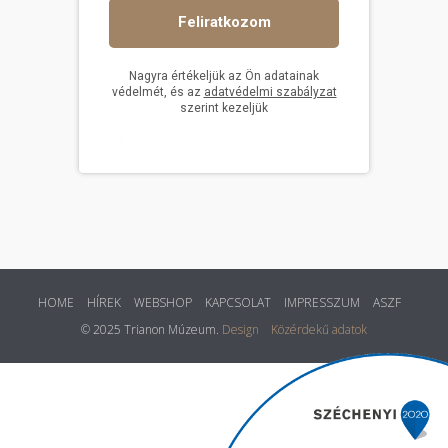
HOME
HÍREK
WEBSHOP
KAPCSOLAT
IMPRESSZUM
ASZF
© 2025 Trianon Múzeum.
Design
Közérdekű adatok