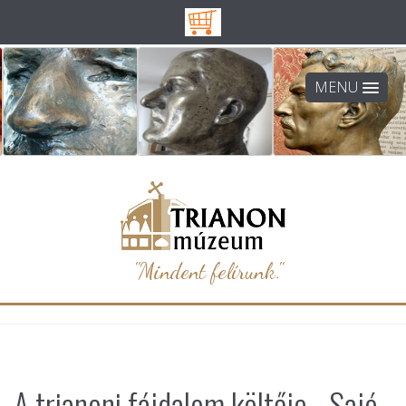
MENU
"Mindent felírunk."
A trianoni fájdalom költője - Sajó