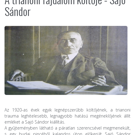
Sándor
Az 1920-as évek egyik legnépszerűbb költőjének, a trianoni
trauma leghitelesebb, legnagyobb hatású megéneklőjének állít
emléket a Sajó Sándor kiállítás.
A gyűjteményben látható a páratlan szerencsével megmenekült,
s egy budai pincéből kalandos úton előkerült Sajó Sándor