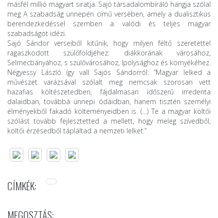
másfél millió magyart siratja. Sajó társadalombíráló hangja szólal
meg A szabadság ünnepén című versében, amely a dualisztikus
berendezkedéssel szemben a valódi és teljes magyar
szabadságot idézi.
Sajó Sándor verseiből kitűnik, hogy milyen féltő szeretettel
ragaszkodott szülőföldjéhez: diákkorának városához,
Selmecbányához, s szülővárosához, Ipolysághoz és környékéhez.
Négyessy László így vall Sajós Sándorról: ”Magyar lelked a
művészet varázsával szólalt meg nemcsak szorosan vett
hazafias költészetedben, fájdalmasan időszerű irredenta
dalaidban, továbbá ünnepi ódáidban, hanem tisztén személyi
élményekből fakadó költeményeidben is. (…) Te a magyar költői
szólást tovább fejlesztetted a mellett, hogy meleg szívedből,
költői érzésedből tápláltad a nemzeti lelket.”
CÍMKÉK:
MEGOSZTÁS: