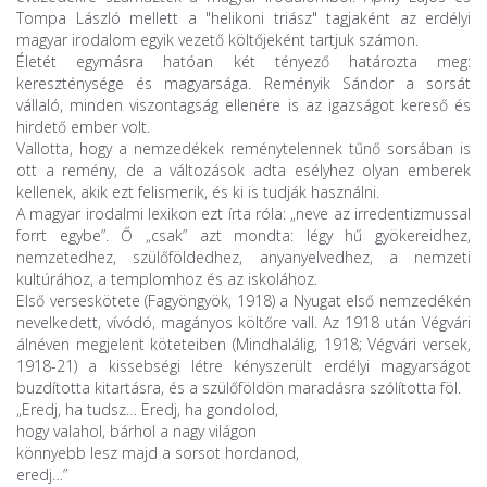
Tompa László mellett a "helikoni triász" tagjaként az erdélyi
magyar irodalom egyik vezető költőjeként tartjuk számon.
Életét egymásra hatóan két tényező határozta meg:
kereszténysége és magyarsága. Reményik Sándor a sorsát
vállaló, minden viszontagság ellenére is az igazságot kereső és
hirdető ember volt.
Vallotta, hogy a nemzedékek reménytelennek tűnő sorsában is
ott a remény, de a változások adta esélyhez olyan emberek
kellenek, akik ezt felismerik, és ki is tudják használni.
A magyar irodalmi lexikon ezt írta róla: „neve az irredentizmussal
forrt egybe”. Ő „csak” azt mondta: légy hű gyökereidhez,
nemzetedhez, szülőföldedhez, anyanyelvedhez, a nemzeti
kultúrához, a templomhoz és az iskolához.
Első verseskötete (Fagyöngyök, 1918) a Nyugat első nemzedékén
nevelkedett, vívódó, magányos költőre vall. Az 1918 után Végvári
álnéven megjelent köteteiben (Mindhalálig, 1918; Végvári versek,
1918-21) a kissebségi létre kényszerült erdélyi magyarságot
buzdította kitartásra, és a szülőföldön maradásra szólította föl.
„Eredj, ha tudsz… Eredj, ha gondolod,
hogy valahol, bárhol a nagy világon
könnyebb lesz majd a sorsot hordanod,
eredj…”