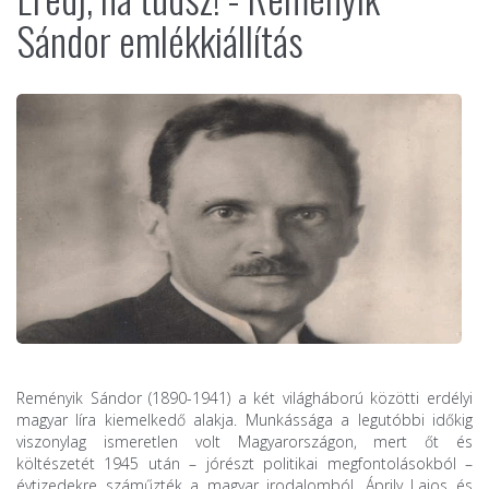
Sándor emlékkiállítás
Reményik Sándor (1890-1941) a két világháború közötti erdélyi
magyar líra kiemelkedő alakja. Munkássága a legutóbbi időkig
viszonylag ismeretlen volt Magyarországon, mert őt és
költészetét 1945 után – jórészt politikai megfontolásokból –
évtizedekre száműzték a magyar irodalomból. Áprily Lajos és