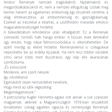
Amikor Reményik nemzeti tragédiákról, fájdalmakról és
megpróbáltatásokról írt, nem a nemzeti elfogultság szólalt meg
benne, hanem az egyetemes emberiség egy részének sérelme, a
világ értékvesztése, az embertelenség és igazságtalanság.
Ezekkel az írásokkal a kitartás, a szülőföldön maradás erkölcsi
magasabbrendűségét hirdette.
A békediktátum kihirdetése után elhallgatott. Ez a Reményik
szenvedő, törődő, halk hangú ember. A húszas évek derekától
úgy érezte, hogy népe felmorzsolódása is elkerülhetetlen. De
azért mindig az életet hirdette. Reménytelenül is csillagokkal
népesítette be az erdélyi éjszakát. Ha nem lesz többé iskolánk
című verse több mint illusztráció, egy nép élni akarásának
szimbóluma.
„És esküszünk
Mindenre, ami szent nekünk:
így, iskolátlanul
Egymásból olyan nemzedéket nevelünk,
Hogy mind az idők végezetéig
Megemlegettetünk.”
A petrozsényi Kugler Henrietta egyike volt annak a sok százezer
magyarnak, akiknek a Magyarországtól 1918-ban elszakított
területeken sokáig egyetlen vigasza és reménysége Reményik