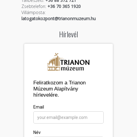
Távbeszélő:
+36 88 372 721
Zsebtelefon:
+36 70 365 1920
Villámposta:
latogatokozpont@trianonmuzeum.hu
Hírlevél