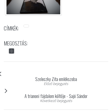
CÍMKÉK:
MEGOSZTÁS:
Szeleczky Zita emlékszoba
Előző bejegyzés
A trianoni fájdalom költője - Sajó Sándor
Következő bejegyzés