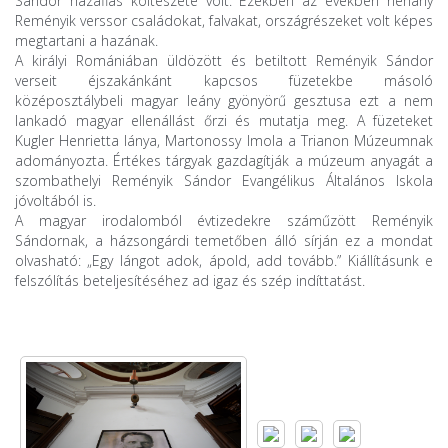
Sándor hazafias költészete volt. Ezekben az években néhány
Reményik verssor családokat, falvakat, országrészeket volt képes
megtartani a hazának.
A királyi Romániában üldözött és betiltott Reményik Sándor
verseit éjszakánkánt kapcsos füzetekbe másoló
középosztálybeli magyar leány gyönyörű gesztusa ezt a nem
lankadó magyar ellenállást őrzi és mutatja meg. A füzeteket
Kugler Henrietta lánya, Martonossy Imola a Trianon Múzeumnak
adományozta. Értékes tárgyak gazdagítják a múzeum anyagát a
szombathelyi Reményik Sándor Evangélikus Általános Iskola
jóvoltából is.
A magyar irodalomból évtizedekre száműzött Reményik
Sándornak, a házsongárdi temetőben álló sírján ez a mondat
olvasható: „Egy lángot adok, ápold, add tovább.” Kiállításunk e
felszólítás beteljesítéséhez ad igaz és szép indíttatást.