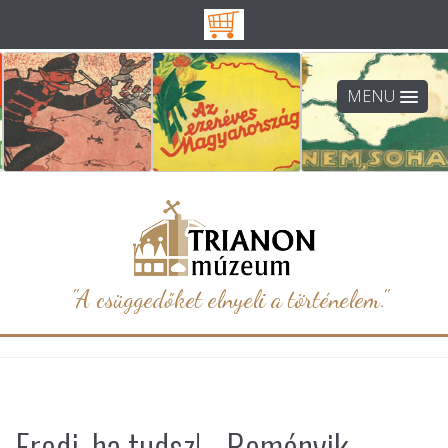
MENU
"A csüggedőket elnyeli a történelem."
Eredj, ha tudsz! - Reményik